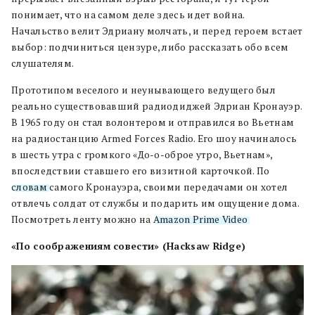
понимает, что на самом деле здесь идет война.
Начальство велит Эдриану молчать, и перед героем встает
выбор: подчиниться цензуре, либо рассказать обо всем
слушателям.
Прототипом веселого и неунывающего ведущего был
реально существовавший радиодиджей Эдриан Кронауэр.
В 1965 году он стал волонтером и отправился во Вьетнам
на радиостанцию Armed Forces Radio. Его шоу начиналось
в шесть утра с громкого «До-о-оброе утро, Вьетнам»,
впоследствии ставшего его визитной карточкой. По
словам
самого Кронауэра, своими передачами он хотел
отвлечь солдат от службы и подарить им ощущение дома.
Посмотреть ленту можно на
Amazon Prime Video
.
«По соображениям совести» (Hacksaw Ridge)