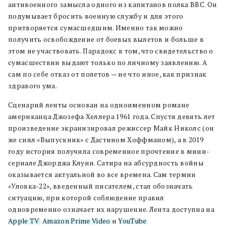
антивоенного замысла одного из капитанов полка ВВС. Он
подумывает бросить военную службу и для этого
притворяется сумасшедшим. Именно так можно
получить освобождение от боевых вылетов и больше в
этом не участвовать. Парадокс в том, что свидетельство о
сумасшествии выдают только по личному заявлению. А
сам по себе отказ от полетов — не что иное, как признак
здравого ума.
Сценарий ленты основан на одноименном романе
американца Джозефа Хеллера 1961 года. Спустя девять лет
произведение экранизировал режиссер Майк Николс (он
же снял «Выпускник» с Дастином Хоффманом), а в 2019
году история получила современное прочтение в мини-
сериале Джорджа Клуни. Сатира на абсурдность войны
оказывается актуальной во все времена. Сам термин
«Уловка-22», введенный писателем, стал обозначать
ситуацию, при которой соблюдение правил
одновременно означает их нарушение. Лента доступна на
Apple TV
,
Amazon Prime Video
и
YouTube
.