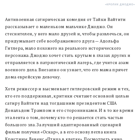
«КРОЛИК ДЖОДЖО»
Антивоенная сатирическая комедия от Тайки Вайтити
рассказывает о маленьком мальчике Джоджо. Он
стеснителен, у него мало друзей и, чтобы развлечься, он
придумывает себе воображаемого друга — Адольфа
Гитлера, мало похожего на реального исторического
персонажа. Джоджо хочет стать крутым в глазах других и
отправляется в патриотический лагерь, где учится азам
военного дела. Внезапно он узнает, что его мама прячет
дома еврейскую девочку.
Хотя режиссер и высмеивает гитлеровский режим и тех,
кто его поддерживал, критики считают основной целью
сатиру Вайтити над тогдашним президентом США
Дональдом Трампом и его сторонниками. И в то же время
эта лента о том, почему кто-то решается стать частью
большого зла. За лучший адаптированный сценарий
фильм получил «Оскар», а в его основу легла книга
Кристины Лененс «Птица в клетке». Посмотреть кино