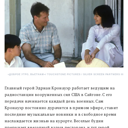
«ДОБРОЕ УТРО, ВЬЕТНАМ»
/ TOUCHSTONE PICTURES / SILVER SCREEN PARTNERS III
Главный герой Эдриан Кронауэр работает ведущим на
радиостанции вооруженных сил США в Сайгоне. С его
передачи начинается каждый день военных. Сам
Кронауэр постоянно дурачится в прямом эфире, ставит
последние музыкальные новинки и в свободное время
наслаждается жизнью на курорте. Веселые будни
прерывает внезапный взрыв ресторана, и тут герой