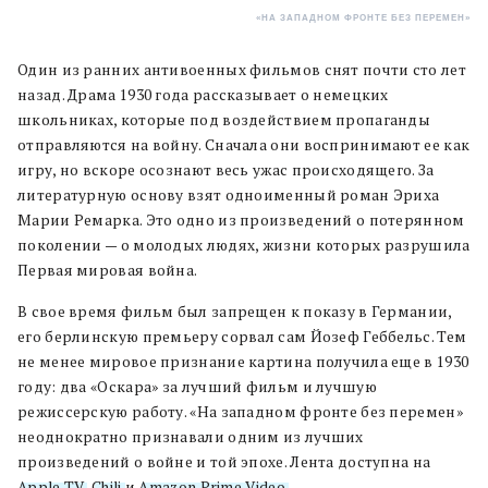
«НА ЗАПАДНОМ ФРОНТЕ БЕЗ ПЕРЕМЕН»
Один из ранних антивоенных фильмов снят почти сто лет
назад. Драма 1930 года рассказывает о немецких
школьниках, которые под воздействием пропаганды
отправляются на войну. Сначала они воспринимают ее как
игру, но вскоре осознают весь ужас происходящего. За
литературную основу взят одноименный роман Эриха
Марии Ремарка. Это одно из произведений о потерянном
поколении — о молодых людях, жизни которых разрушила
Первая мировая война.
В свое время фильм был запрещен к показу в Германии,
его берлинскую премьеру сорвал сам Йозеф Геббельс. Тем
не менее мировое признание картина получила еще в 1930
году: два «Оскара» за лучший фильм и лучшую
режиссерскую работу. «На западном фронте без перемен»
неоднократно признавали одним из лучших
произведений о войне и той эпохе. Лента доступна на
Apple TV
,
Chili
и
Amazon Prime Video
.