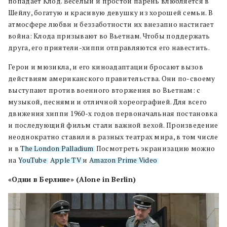
попадает Клод. Веселый и простой парень влюбляется в
Шейлу, богатую и красивую девушку из хорошей семьи. В
атмосфере любви и беззаботности их внезапно настигает
война: Клода призывают во Вьетнам. Чтобы поддержать
друга, его приятели-хиппи отправляются его навестить.
Герои и мюзикла, и его киноадаптации бросают вызов
действиям американского правительства. Они по-своему
выступают против военного вторжения во Вьетнам: с
музыкой, песнями и отличной хореографией. Для всего
движения хиппи 1960-х годов первоначальная постановка
и последующий фильм стали важной вехой. Произведение
неоднократно ставили в разных театрах мира, в том числе
и в
The London Palladium
. Посмотреть экранизацию можно
на
YouTube
,
Apple TV
и
Amazon Prime Video
.
«Одни в Берлине» (Alone in Berlin)