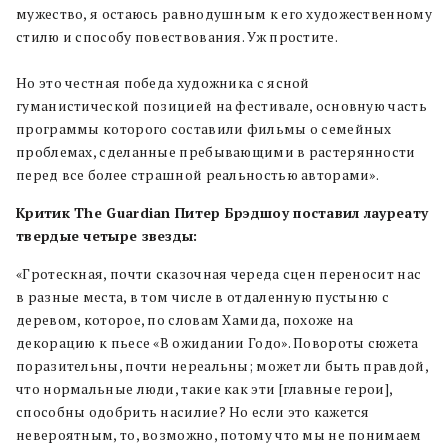
мужество, я остаюсь равнодушным к его художественному
стилю и способу повествования. Уж простите.
⠀
Но это честная победа художника с ясной
гуманистической позицией на фестивале, основную часть
программы которого составили фильмы о семейных
проблемах, сделанные пребывающими в растерянности
перед все более страшной реальностью авторами».
Критик The Guardian Питер Брэдшоу поставил лауреату
твердые четыре звезды:
«Гротескная, почти сказочная череда сцен переносит нас
в разные места, в том числе в отдаленную пустыню с
деревом, которое, по словам Хамида, похоже на
декорацию к пьесе «В ожидании Годо». Повороты сюжета
поразительны, почти нереальны; может ли быть правдой,
что нормальные люди, такие как эти [главные герои],
способны одобрить насилие? Но если это кажется
невероятным, то, возможно, потому что мы не понимаем