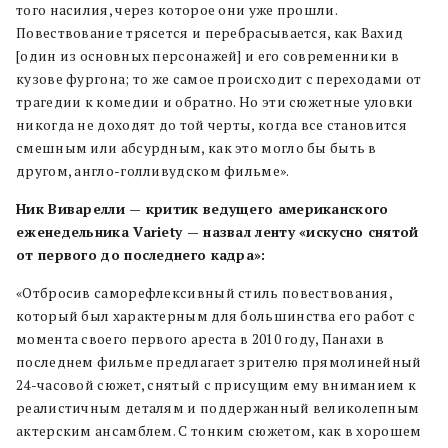
того насилия, через которое они уже прошли.
Повествование трясется и перебрасывается, как Вахид
[один из основных персонажей] и его современники в
кузове фургона; то же самое происходит с переходами от
трагедии к комедии и обратно. Но эти сюжетные уловки
никогда не доходят до той черты, когда все становится
смешным или абсурдным, как это могло бы быть в
другом, англо-голливудском фильме».
Ник Виварелли — критик ведущего американского
еженедельника Variety — назвал ленту «искусно снятой
от первого до последнего кадра»:
«Отбросив саморефлексивный стиль повествования,
который был характерным для большинства его работ с
момента своего первого ареста в 2010 году, Панахи в
последнем фильме предлагает зрителю прямолинейный
24-часовой сюжет, снятый с присущим ему вниманием к
реалистичным деталям и поддержанный великолепным
актерским ансамблем. С тонким сюжетом, как в хорошем