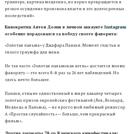
триллере, картина медленно, но верно превращается в
резкое осуждение произвола власти и его долгосрочных
последствий».
Кинокритик Антон Долин в личном аккаунте
Instagram
особенно порадовался за победу своего фаворита:
«Золотая пальма» у Джафара Панахи. Момент счастья и
тихого триумфа для меня.
Не так часто «Золотая пальмовая ветвь» достается моему
фавориту — это всего 8-й раз за 26 лет наблюдений. Но
здесь нечто большее.
Панахи, отныне единственный в мире кавалер четырех
золотых призов европейских фестивалей (Лев, Леопард,
Медведь и Пальма), — не просто мой любимый режиссер.
А «Простая случайность» — больше, чем прекрасный
фильм»
.
Другие лауреаты 78-го Каннского кинофестиваля: