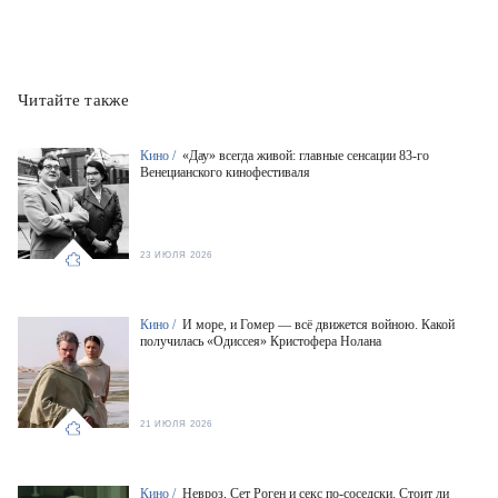
Читайте также
Кино /
«Дау» всегда живой: главные сенсации 83-го
Венецианского кинофестиваля
23 ИЮЛЯ 2026
Кино /
И море, и Гомер — всё движется войною. Какой
получилась «Одиссея» Кристофера Нолана
21 ИЮЛЯ 2026
Кино /
Невроз, Сет Роген и секс по-соседски. Стоит ли