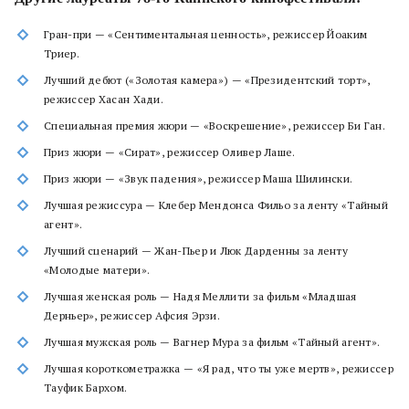
Гран-при — «Сентиментальная ценность», режиссер Йоаким
Триер.
Лучший дебют («Золотая камера») — «Президентский торт»,
режиссер Хасан Хади.
Специальная премия жюри — «Воскрешение», режиссер Би Ган.
Приз жюри — «Сират», режиссер Оливер Лаше.
Приз жюри — «Звук падения», режиссер Маша Шилински.
Лучшая режиссура — Клебер Мендонса Фильо за ленту «Тайный
агент».
Лучший сценарий — Жан-Пьер и Люк Дарденны за ленту
«Молодые матери».
Лучшая женская роль — Надя Меллити за фильм «Младшая
Дерньер», режиссер Афсия Эрзи.
Лучшая мужская роль — Вагнер Мура за фильм «Тайный агент».
Лучшая короткометражка — «Я рад, что ты уже мертв», режиссер
Тауфик Бархом.