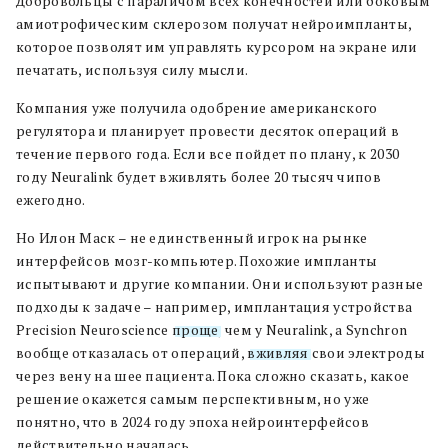
Добровольцы с параличом всех конечностей или боковым
амиотрофическим склерозом получат нейроимпланты,
которое позволят им управлять курсором на экране или
печатать, используя силу мысли.
Компания уже получила одобрение американского
регулятора и планирует провести десяток операций в
течение первого года. Если все пойдет по плану, к 2030
году Neuralink будет вживлять более 20 тысяч чипов
ежегодно.
Но Илон Маск – не единственный игрок на рынке
интерфейсов мозг-компьютер. Похожие импланты
испытывают и другие компании. Они используют разные
подходы к задаче – например, имплантация устройства
Precision Neuroscience
проще
, чем у Neuralink, а Synchron
вообще отказалась от операций,
вживляя
свои электроды
через вену на шее пациента. Пока сложно сказать, какое
решение окажется самым перспективным, но уже
понятно, что в 2024 году эпоха нейроинтерфейсов
действительно началась.