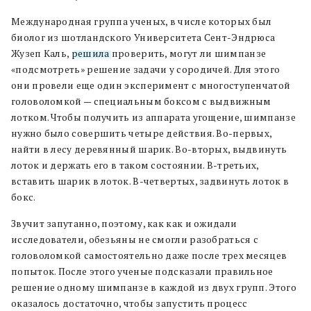
Международная группа ученых, в числе которых был
биолог из шотландского Университета Сент-Эндрюса
Жузеп Каль,
решила
проверить, могут ли шимпанзе
«подсмотреть» решение задачи у сородичей. Для этого
они провели еще один эксперимент с многоступенчатой
головоломкой — специальным боксом с выдвижным
лотком. Чтобы получить из аппарата угощение, шимпанзе
нужно было совершить четыре действия. Во-первых,
найти в лесу деревянный шарик. Во-вторых, выдвинуть
лоток и держать его в таком состоянии. В-третьих,
вставить шарик в лоток. В-четвертых, задвинуть лоток в
бокс.
Звучит запутанно, поэтому, как как и ожидали
исследователи, обезьяны не смогли разобраться с
головоломкой самостоятельно даже после трех месяцев
попыток. После этого ученые подсказали правильное
решение одному шимпанзе в каждой из двух групп. Этого
оказалось достаточно, чтобы запустить процесс