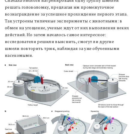
Сначала биологи натренировали одну группу шмелей
решать головоломку, предлагая им промежуточное
вознаграждение за успешное прохождение первого этапа.
Так устроены типичные эксперименты с животными: в
обмен на угощение, ученые ждут от них выполнения неких
действий. Но затем началось самое интересное:
исследователи решили выяснить, смогут ли другие
шмели повторить трюк, наблюдая за уже обученными
насекомыми.