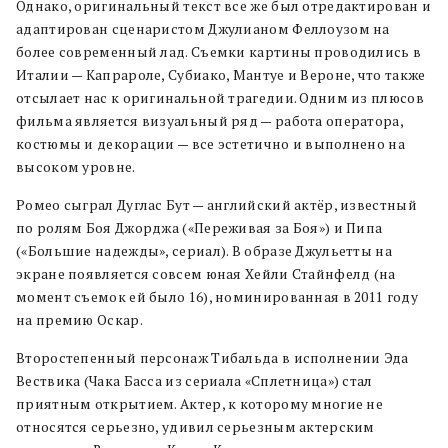
Однако, оригинальный текст все же был отредактирован и
адаптирован сценаристом Джулианом Феллоузом на
более современный лад. Съемки картины проводились в
Италии — Капрароле, Субиако, Мантуе и Вероне, что также
отсылает нас к оригинальной трагедии. Одним из плюсов
фильма является визуальный ряд — работа оператора,
костюмы и декорации — все эстетично и выполнено на
высоком уровне.
Ромео сыграл Дуглас Бут — английский актёр, известный
по ролям Боя Джорджа («Переживая за Боя») и Пипа
(«Большие надежды», сериал). В образе Джульетты на
экране появляется совсем юная Хейли Стайнфелд (на
момент съемок ей было 16), номинированная в 2011 году
на премию Оскар.
Второстепенный персонаж Тибальда в исполнении Эда
Вествика (Чака Басса из сериала «Сплетница») стал
приятным открытием. Актер, к которому многие не
относятся серьезно, удивил серьезным актерским