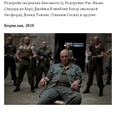
Редгрейв (королева Елизавета I), Редгрейво Рис Иванс
(Эдуард де Вер), Джейми Кэмпбелл Бауэр (молодой
Оксфорд), Дэвид Тьюлис (Уильям Сесил) и другие.
Кориолан, 2010