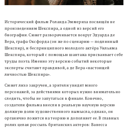
Исторический фильм Роланда Эммериха посвящён не
произведениям Шекспира, а одной из версий его
биографии. Сюжет разворачивается вокруг Эдуарда де
Вера, графа Оксфорда (он же по сценарию — подлинный
Шекспир), и беспринципного молодого актёра Уильяма
Шекспира, который с помощью шантажа присваивает себе
труды поэта. Именно эту версию событий некоторые
эксперты считают правдивой, а де Вера «настоящей
личностью Шекспира».
Сюжет лихо закручен, а зрители увидят много
персонажей, за действиями которых нужно внимательно
следить, чтобы не запутаться в финале. Конечно,
создатели фильма внесли в реальную научную версию
должную долю художественного вымысла, однако, он
органично ложится на теорию и дополняет ее. В главных
ролях целая россыпь британских актеров: Ванесса