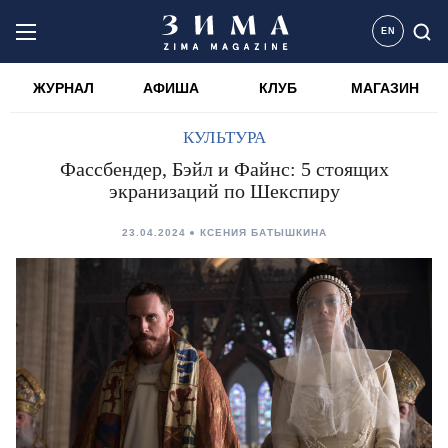
EN
ЖУРНАЛ
АФИША
КЛУБ
МАГАЗИН
КУЛЬТУРА
Фассбендер, Бэйл и Файнс: 5 стоящих
экранизаций по Шекспиру
23.04.2024
КСЕНИЯ БАТЫШКИНА