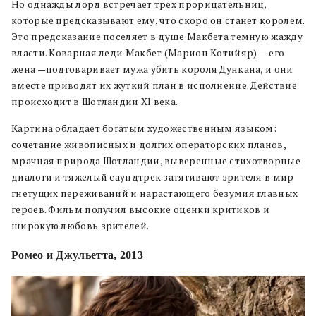
Но однажды лорд встречает трех прорицательниц,
которые предсказывают ему, что скоро он станет королем.
Это предсказание поселяет в душе Макбета темную жажду
власти. Коварная леди Макбет (Марион Котийяр) — его
жена —подговаривает мужа убить короля Дункана, и они
вместе приводят их жуткий план в исполнение. Действие
происходит в Шотландии XI века.
Картина обладает богатым художественным языком:
сочетание живописных и долгих операторских планов,
мрачная природа Шотландии, выверенные стихотворные
диалоги и тяжелый саундтрек затягивают зрителя в мир
гнетущих переживаний и нарастающего безумия главных
героев. Фильм получил высокие оценки критиков и
широкую любовь зрителей.
Ромео и Джульетта, 2013