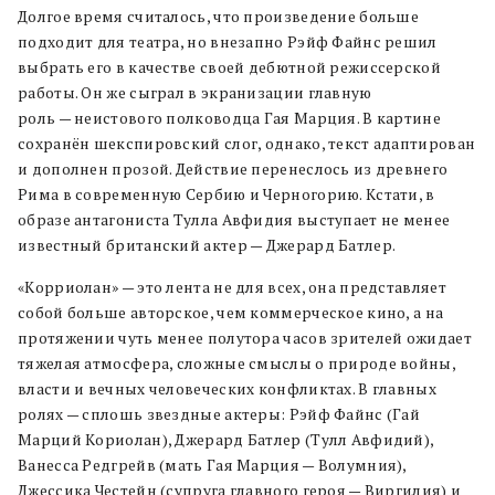
Долгое время считалось, что произведение больше
подходит для театра, но внезапно Рэйф Файнс решил
выбрать его в качестве своей дебютной режиссерской
работы. Он же сыграл в экранизации главную
роль — неистового полководца Гая Марция. В картине
сохранён шекспировский слог, однако, текст адаптирован
и дополнен прозой. Действие перенеслось из древнего
Рима в современную Сербию и Черногорию. Кстати, в
образе антагониста Тулла Авфидия выступает не менее
известный британский актер — Джерард Батлер.
«Корриолан» — это лента не для всех, она представляет
собой больше авторское, чем коммерческое кино, а на
протяжении чуть менее полутора часов зрителей ожидает
тяжелая атмосфера, сложные смыслы о природе войны,
власти и вечных человеческих конфликтах. В главных
ролях — сплошь звездные актеры: Рэйф Файнс (Гай
Марций Кориолан), Джерард Батлер (Тулл Авфидий),
Ванесса Редгрейв (мать Гая Марция — Волумния),
Джессика Честейн (супруга главного героя — Виргилия) и