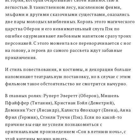
история, которая очаровывает своей наивностью и
легкостью. В таинственном лесу, населенном феями,
эльфами и другими сказочными существами, оказались
две пары молодых влюбленных. Король этого магического
царства Оберон и его невнимательный слуга Пэк по
ошибке одурманивают любовным напитком сразу троих
персонажей. С этого момента все переворачивается с ног
на голову, а героев до самого рассвета ждут забавные
приключения.
И стиль повествования, и костюмы, и декорации больше
напоминают театральную постановку, но в случае с этим
фильмом такое обстоятельство не смотрится вычурно.
В главных ролях: Руперт Эверетт (Оберон), Мишель
Пфайффер (Титания), Кристиан Бэйл (Деметрий),
Доминик Уэст (Лисандр), Калиста Флокхарт (Елена), Анна
Фрил (Гермия), Стэнли Туччи (Пэк). Если по какой-то
причине вы еще не успели познакомиться с
оригинальным произведением «Сон в летнюю ночь», с
этой картины можно начать.