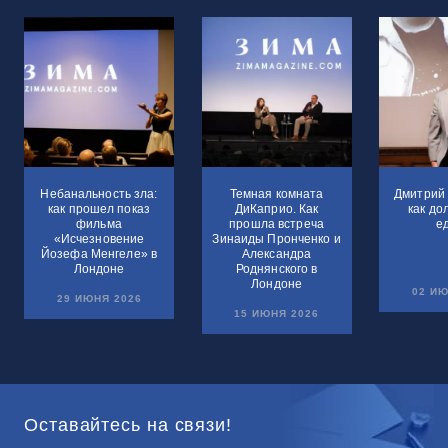
Небанальность зла:
Темная комната
Дмитрий 
как прошел показ
ДиКаприо. Как
как до
фильма
прошла встреча
е
«Исчезновение
Зинаиды Пронченко и
Йозефа Менгеле» в
Александра
Лондоне
Роднянского в
Лондоне
02 ИЮ
29 ИЮНЯ 2026
15 ИЮНЯ 2026
Оставайтесь на связи!