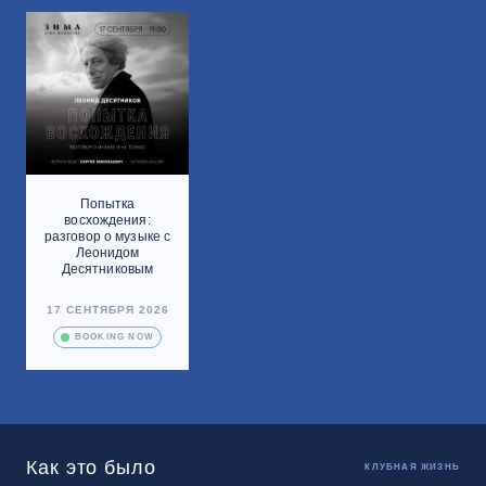
Попытка
восхождения:
разговор о музыке с
Леонидом
Десятниковым
17 СЕНТЯБРЯ 2026
BOOKING NOW
Как это было
КЛУБНАЯ ЖИЗНЬ