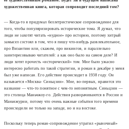
ее художественным романом. Будет ли в будущем написана
художественная книга, которая сопроводит последний том?
— Когда-то я придумал беллетристическое сопровождение для
того, чтобы популяризировать исторические тома. Я думал, что
люди не захотят читать «нудное» про историю, поэтому хитрый
замысел состоял в том, что я пишу что-нибудь развлекательное,
про Византию или, скажем, про викингов, и параллельно
заинтересовываю читателей: а как оно было на самом деле? И
люди хотят прочесть «исторический» том. Мне было ужасно
интересно работать по такой стратегии, и роман в декабре у меня
был уже написан. Его действие происходит в 1938 году. Он
называется «Москва- Синьцзин». Мне, во-первых, нравится это
название — что-то понятное с чем-то непонятным. Синьцзин —
это столица Маньчжоу-го. Действия разворачиваются в России и
Маньчжурии, потому что очень важные события того времени
происходили не только на западе, но и на востоке.
Поскольку теперь роман-сопровождение утратил «рыночный»