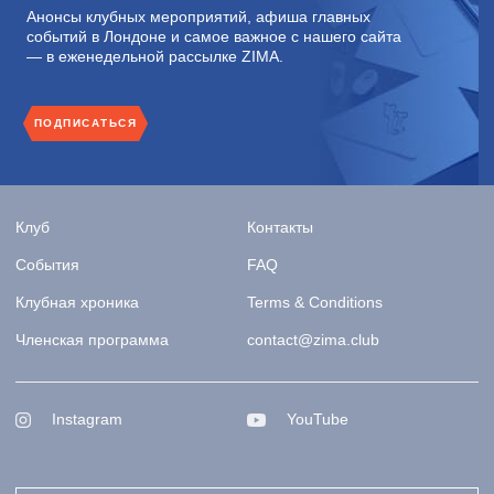
Анонсы клубных мероприятий, афиша главных
событий в Лондоне и самое важное с нашего сайта
— в еженедельной рассылке ZIMA.
ПОДПИСАТЬСЯ
Клуб
Контакты
События
FAQ
Клубная хроника
Terms & Conditions
Членская программа
contact@zima.club
Instagram
YouTube