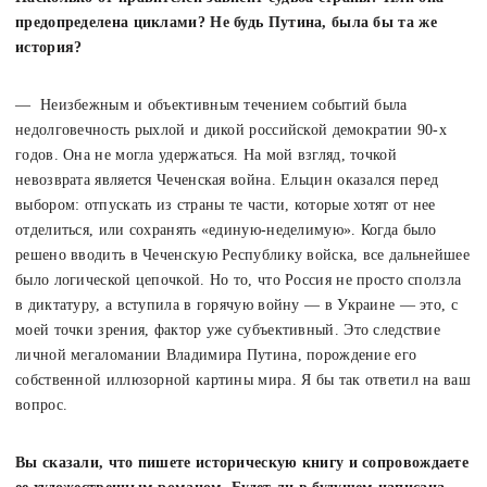
предопределена циклами? Не будь Путина, была бы та же
история?
— Неизбежным и объективным течением событий была
недолговечность рыхлой и дикой российской демократии 90-х
годов. Она не могла удержаться. На мой взгляд, точкой
невозврата является Чеченская война. Ельцин оказался перед
выбором: отпускать из страны те части, которые хотят от нее
отделиться, или сохранять «единую-неделимую». Когда было
решено вводить в Чеченскую Республику войска, все дальнейшее
было логической цепочкой. Но то, что Россия не просто сползла
в диктатуру, а вступила в горячую войну — в Украине — это, с
моей точки зрения, фактор уже субъективный. Это следствие
личной мегаломании Владимира Путина, порождение его
собственной иллюзорной картины мира. Я бы так ответил на ваш
вопрос.
Вы сказали, что пишете историческую книгу и сопровождаете