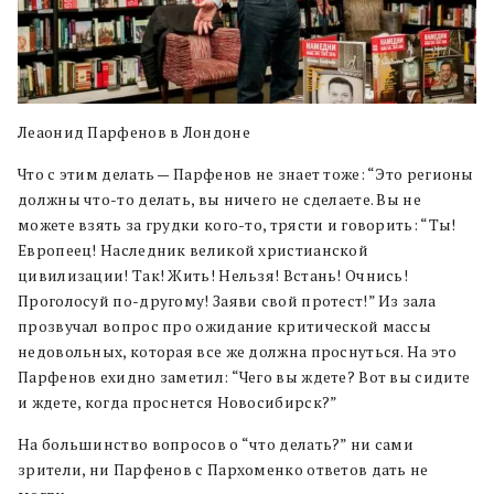
Леаонид Парфенов в Лондоне
Что с этим делать — Парфенов не знает тоже: “Это регионы
должны что-то делать, вы ничего не сделаете. Вы не
можете взять за грудки кого-то, трясти и говорить: “Ты!
Европеец! Наследник великой христианской
цивилизации! Так! Жить! Нельзя! Встань! Очнись!
Проголосуй по-другому! Заяви свой протест!” Из зала
прозвучал вопрос про ожидание критической массы
недовольных, которая все же должна проснуться. На это
Парфенов ехидно заметил: “Чего вы ждете? Вот вы сидите
и ждете, когда проснется Новосибирск?”
На большинство вопросов о “что делать?” ни сами
зрители, ни Парфенов с Пархоменко ответов дать не