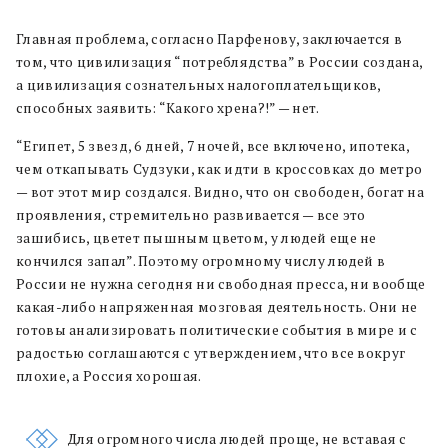
Главная проблема, согласно Парфенову, заключается в
том, что цивилизация “потреблядства” в России создана,
а цивилизация сознательных налогоплательщиков,
способных заявить: “Какого хрена?!” — нет.
“Египет, 5 звезд, 6 дней, 7 ночей, все включено, ипотека,
чем откапывать Судзуки, как идти в кроссовках до метро
— вот этот мир создался. Видно, что он свободен, богат на
проявления, стремительно развивается — все это
зашибись, цветет пышным цветом, у людей еще не
кончился запал”. Поэтому огромному числу людей в
России не нужна сегодня ни свободная пресса, ни вообще
какая-либо напряженная мозговая деятельность. Они не
готовы анализировать политические события в мире и с
радостью соглашаются с утверждением, что все вокруг
плохие, а Россия хорошая.
Для огромного числа людей проще, не вставая с