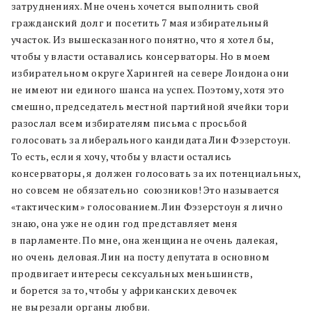
затруднениях. Мне очень хочется выполнить свой
гражданский долг и посетить 7 мая избирательный
участок. Из вышесказанного понятно, что я хотел бы,
чтобы у власти оставались консерваторы. Но в моем
избирательном округе Харингей на севере Лондона они
не имеют ни единого шанса на успех. Поэтому, хотя это
смешно, председатель местной партийной ячейки тори
разослал всем избирателям письма с просьбой
голосовать за либерального кандидата Лин Фэзерстоун.
То есть, если я хочу, чтобы у власти остались
консерваторы, я должен голосовать за их потенциальных,
но совсем не обязательно союзников! Это называется
«тактическим» голосованием. Лин Фэзерстоун я лично
знаю, она уже не один год представляет меня
в парламенте. По мне, она женщина не очень далекая,
но очень деловая. Лин на посту депутата в основном
продвигает интересы сексуальных меньшинств,
и борется за то, чтобы у африканских девочек
не вырезали органы любви.