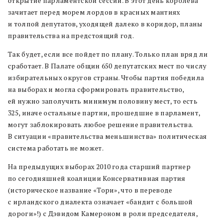
открытие парламентской сессии. В этот день королева
зачитает перед морем лордов в красных мантиях
и толпой депутатов, уходящей далеко в коридор, планы
правительства на предстоящий год.
Так будет, если все пойдет по плану. Только план вряд ли
сработает. В Палате общин 650 депутатских мест по числу
избирательных округов страны. Чтобы партия победила
на выборах и могла сформировать правительство,
ей нужно заполучить минимум половину мест, то есть
325, иначе остальные партии, прошедшие в парламент,
могут заблокировать любое решение правительства.
В ситуации «правительства меньшинства» политическая
система работать не может.
На предыдущих выборах 2010 года старший партнер
по сегодняшней коалиции Консервативная партия
(историческое название «Тори», что в переводе
с ирландского диалекта означает «бандит с большой
дороги»!) с Дэвидом Камероном в роли председателя,