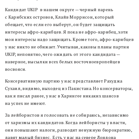
Кандидат UKIP в нашем округе — черный парень
с Карибских островов, Клайв Моррисон, который
обещает, что если его выберут, он будет защищать
интересы афро-карибцев. Я пока не афро-карибец, хотя
мои интересы надо защищать. Кроме того, афро-карибцев
у нас никто не обижает. Учитывая, каковы планы партии
UKIP, непонятно, чего ожидать от этого кандидата —
наверное, высылки всех белых восточноевропейцев
восвояси.
Консервативную партию у нас представляет Рахуджа
Сухаил, видимо, выходец из Пакистана. Но консерваторы,
как я писал ранее, у нас в Харингее никаких шансов
на успех не имеют.
За лейбористов я голосовать не собираюсь, независимо
от харизмы их кандидатов. Когда лейбористы у власти,
они повышают налоги, разводят ненужную бюрократию,
давят малый бизнес. Есть у нас на севере Лондона