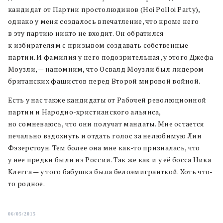
кандидат от Партии простолюдинов (Hoi Polloi Party),
однако у меня создалось впечатление, что кроме него
в эту партию никто не входит. Он обратился
к избирателям с призывом создавать собственные
партии. И фамилия у него подозрительная, у этого Джефа
Моузли, — напомним, что Освалд Моузли был лидером
британских фашистов перед Второй мировой войной.
Есть у нас также кандидаты от Рабочей революционной
партии и Народно-христианского альянса,
но сомневаюсь, что они получат мандаты. Мне остается
печально вздохнуть и отдать голос за нелюбимую Лин
Фэзерстоун. Тем более она мне как-то призналась, что
у нее предки были из России. Так же как и у её босса Ника
Клегга — у того бабушка была белоэмигранткой. Хоть что-
то родное.
06/05/2015