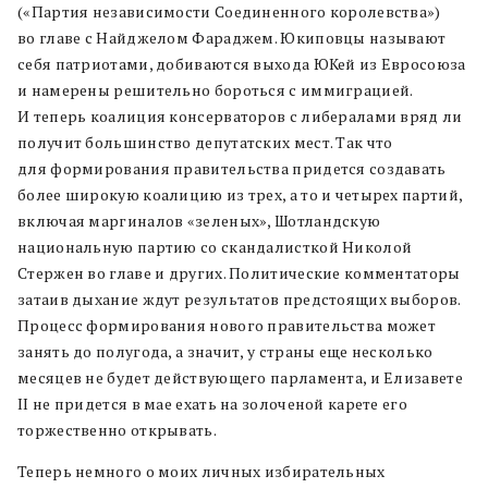
(«Партия независимости Соединенного королевства»)
во главе с Найджелом Фараджем. Юкиповцы называют
себя патриотами, добиваются выхода ЮКей из Евросоюза
и намерены решительно бороться с иммиграцией.
И теперь коалиция консерваторов с либералами вряд ли
получит большинство депутатских мест. Так что
для формирования правительства придется создавать
более широкую коалицию из трех, а то и четырех партий,
включая маргиналов «зеленых», Шотландскую
национальную партию со скандалисткой Николой
Стержен во главе и других. Политические комментаторы
затаив дыхание ждут результатов предстоящих выборов.
Процесс формирования нового правительства может
занять до полугода, а значит, у страны еще несколько
месяцев не будет действующего парламента, и Елизавете
II не придется в мае ехать на золоченой карете его
торжественно открывать.
Теперь немного о моих личных избирательных