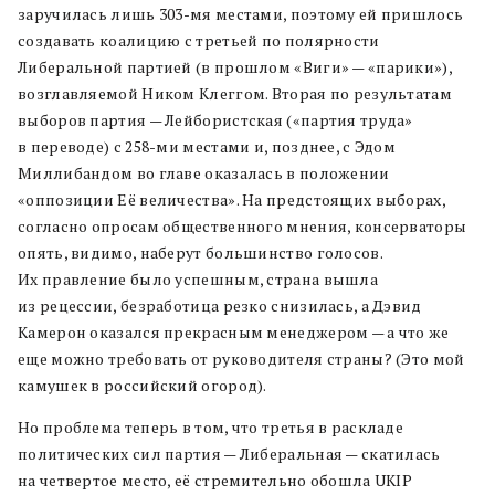
заручилась лишь 303-мя местами, поэтому ей пришлось
создавать коалицию с третьей по полярности
Либеральной партией (в прошлом «Виги» — «парики»),
возглавляемой Ником Клеггом. Вторая по результатам
выборов партия — Лейбористская («партия труда»
в переводе) с 258-ми местами и, позднее, с Эдом
Миллибандом во главе оказалась в положении
«оппозиции Её величества». На предстоящих выборах,
согласно опросам общественного мнения, консерваторы
опять, видимо, наберут большинство голосов.
Их правление было успешным, страна вышла
из рецессии, безработица резко снизилась, а Дэвид
Камерон оказался прекрасным менеджером — а что же
еще можно требовать от руководителя страны? (Это мой
камушек в российский огород).
Но проблема теперь в том, что третья в раскладе
политических сил партия — Либеральная — скатилась
на четвертое место, её стремительно обошла UKIP