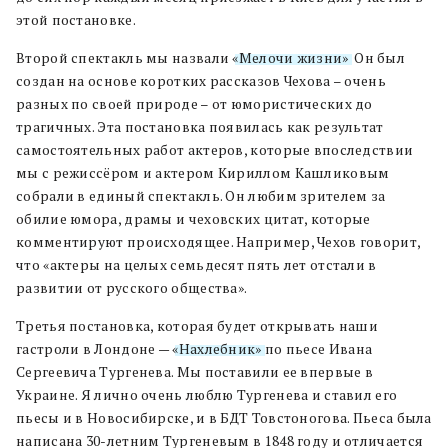
этой постановке.
Второй спектакль мы назвали
«Мелочи жизни»
. Он был
создан на основе коротких рассказов Чехова – очень
разных по своей природе – от юмористических до
трагичных. Эта постановка появилась как результат
самостоятельных работ актеров, которые впоследствии
мы с режиссёром и актером Кириллом Кашликовым
собрали в единый спектакль. Он любим зрителем за
обилие юмора, драмы и чеховских цитат, которые
комментируют происходящее. Например, Чехов говорит,
что «актеры на целых семьдесят пять лет отстали в
развитии от русского общества».
Третья постановка, которая будет открывать наши
гастроли в Лондоне —
«Нахлебник»
по пьесе Ивана
Сергеевича Тургенева. Мы поставили ее впервые в
Украине. Я лично очень люблю Тургенева и ставил его
пьесы и в Новосибирске, и в БДТ Товстоногова. Пьеса была
написана 30-летним Тургеневым в 1848 году и отличается