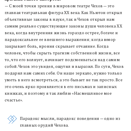
— С моей точки зрения в мировом театре Чехов — это
главная театральная фигура ХХ века. Как Ньютон открыл
объективные законы в науке, так и Чехов открыл нам
самим реально существующие законы души человека ХХ
века, когда внутренняя жизнь гораздо острее, богаче и
парадоксальнее ее внешнего выражения; когда юмор
закрывает боль, ирония скрывает отчаяние. Когда
человек, чтобы скрыть трагизм собственной жизни, все
то, что его волнует, начинает подсмеиваться над самим
собой. Чехов это увидел, ощутил и выразил. По сути, Чехов
подарил нам самих себя. Он наше зеркало, нужно только
уметь в него всмотреться, а это бывает не так просто. Все
это очень ярко проявляется в его письмах и записных
книжках, и поэтому я так люблю «Насмешливое мое
счастье».
Парадокс мысли, парадокс поведения — одно из
главных орудий Чехова.