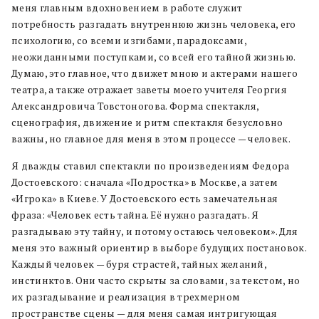
меня главным вдохновением в работе служит
потребность разгадать внутреннюю жизнь человека, его
психологию, со всеми изгибами, парадоксами,
неожиданными поступками, со всей его тайной жизнью.
Думаю, это главное, что движет мною и актерами нашего
театра, а также отражает заветы моего учителя Георгия
Александровича Товстоногова. Форма спектакля,
сценография, движение и ритм спектакля безусловно
важны, но главное для меня в этом процессе — человек.
Я дважды ставил спектакли по произведениям Федора
Достоевского: сначала «Подростка» в Москве, а затем
«Игрока» в Киеве. У Достоевского есть замечательная
фраза: «Человек есть тайна. Её нужно разгадать. Я
разгадываю эту тайну, и потому остаюсь человеком». Для
меня это важный ориентир в выборе будущих постановок.
Каждый человек — буря страстей, тайных желаний,
инстинктов. Они часто скрыты за словами, за текстом, но
их разгадывание и реализация в трехмерном
пространстве сцены — для меня самая интригующая