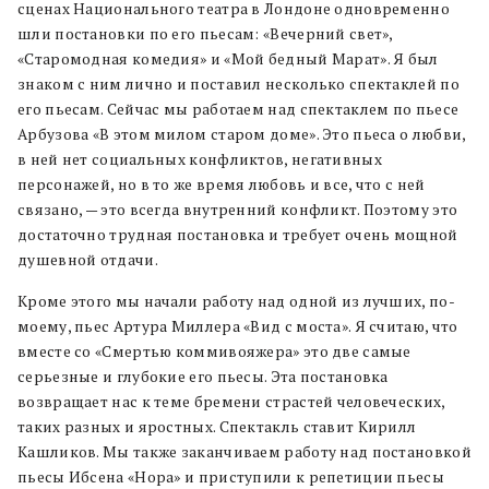
сценах Национального театра в Лондоне одновременно
шли постановки по его пьесам: «Вечерний свет»,
«Старомодная комедия» и «Мой бедный Марат». Я был
знаком с ним лично и поставил несколько спектаклей по
его пьесам. Сейчас мы работаем над спектаклем по пьесе
Арбузова «В этом милом старом доме». Это пьеса о любви,
в ней нет социальных конфликтов, негативных
персонажей, но в то же время любовь и все, что с ней
связано, — это всегда внутренний конфликт. Поэтому это
достаточно трудная постановка и требует очень мощной
душевной отдачи.
Кроме этого мы начали работу над одной из лучших, по-
моему, пьес Артура Миллера «Вид с моста». Я считаю, что
вместе со «Смертью коммивояжера» это две самые
серьезные и глубокие его пьесы. Эта постановка
возвращает нас к теме бремени страстей человеческих,
таких разных и яростных. Спектакль ставит Кирилл
Кашликов. Мы также заканчиваем работу над постановкой
пьесы Ибсена «Нора» и приступили к репетиции пьесы