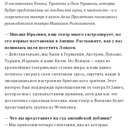
О постановках Чехова, Тургенева и Леси Украинки, которые
будут представлены на лондонской сцене, в частности – и о
современном театре в целом Анна Просветова поговорила с
руководителем театра Михаилом Резниковичем.
— Михаил Юрьевич, ваш театр много гастролирует, но
это первые постановки в Англии. Расскажите, как у вас
появилась идея посетить Лондон.
— Действительно, мы были в Германии, Австрии, Польше,
Турции, Израиле и даже Китае. Но Лондон — одна из
крупнейших театральных столиц мира, и нам давно
хотелось сыграть свои спектакли здесь, ощутить накал и
эмоциональное настроение британского зрителя. Этот
интерес был поддержан приглашением от театра St.James,
которое мы с удовольствием приняли, хотя для нас это
достаточно серьезная поездка: наш театр в Лондоне будет
представлять группа из 90 человек.
— Что вы представите на суд английской публики?
— Мы привозим четыре спектакля, два из которых