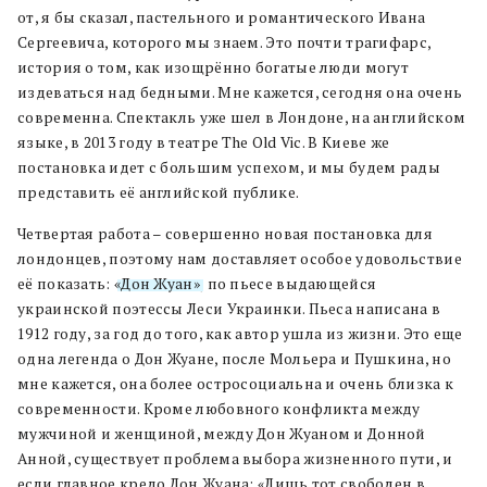
от, я бы сказал, пастельного и романтического Ивана
Сергеевича, которого мы знаем. Это почти трагифарс,
история о том, как изощрённо богатые люди могут
издеваться над бедными. Мне кажется, сегодня она очень
современна. Спектакль уже шел в Лондоне, на английском
языке, в 2013 году в театре The Old Vic. В Киеве же
постановка идет с большим успехом, и мы будем рады
представить её английской публике.
Четвертая работа – совершенно новая постановка для
лондонцев, поэтому нам доставляет особое удовольствие
её показать:
«Дон Жуан»
, по пьесе выдающейся
украинской поэтессы Леси Украинки. Пьеса написана в
1912 году, за год до того, как автор ушла из жизни. Это еще
одна легенда о Дон Жуане, после Мольера и Пушкина, но
мне кажется, она более остросоциальна и очень близка к
современности. Кроме любовного конфликта между
мужчиной и женщиной, между Дон Жуаном и Донной
Анной, существует проблема выбора жизненного пути, и
если главное кредо Дон Жуана: «Лишь тот свободен в