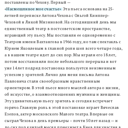
поставлены по Чехову. Первый —
«Насмешливое мое счастье»
. Эта пьеса основана на 25-
летней переписке Антона Чехова с Ольгой Книппер-
Чеховой и Ликой Мизиновой. На сегодняшний день мы
единственный театр в постсоветском пространстве,
играющий эту пьесу. Мы поставили ее одновременно с
Театром имени Вахтангова в 1966 году, но там спектакль с
Юрием Яковлевым в главной роли шел всего четыре года,
а в нашем театре идет до сих пор. Мы играли его 18 лет,
потом восстановили после небольшого перерыва и вот
уже 14 лет подряд постановка пользуется неизменным
успехом у зрителей. Лично для меня письма Антона
Павловича стали своеобразным нравственным
ориентиром. В этой пьесе много мыслей автора о жизни,
об искусстве, о взаимоотношениях мужчины и женщины.
Эту удивительную пьесу зритель и сегодня встречает
горячо. Главную роль в этой постановке играет Вячеслав
Езепов, актер московского Малого театра. Впервые он
сыграл Чехова в день премьеры – почти 50 лет назад — и
до сих пор каждый месяц приезжает в Киев для участия в