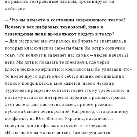
выражаясь театральным языком, провоцируют на
действие.
— Что вы думаете о состоянии современного театра?
Почему в век цифровых технологий, кино и
телевидения люди продолжают ходить в театр?
— Для гастролей мы старались выбирать те спектакли, в
которых классические сюжеты были бы остро созвучны
тому, что волнует и задевает нас самих — людей начала 21
века. Мы хотим показать те спектакли, где через
классические конфликты и коллизии мы бы узнавали что-
то новое друг о друге или о себе, о наших сегодняшних
бедах и конфликтах, и мне кажется, пьесы Чехова и
Тургенева прекрасно соответствуют этому требованию, и
поэтому остаются интересны публике в разных странах.
Этот аспект для нас очень важен, причем реакция
публики бывает очень разной. Например, сегодняшнему
конфликту на Юго-Востоке Украины, на Донбассе,
созвучна одна из финальных сцен в чеховском
«Насмешливом моем счастье». Там озвучивается