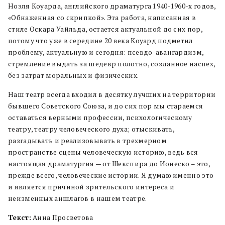
Ноэля Коуарда, английского драматурга 1940-1960-х годов,
«Обнаженная со скрипкой». Эта работа, написанная в
стиле Оскара Уайльда, остается актуальной до сих пор,
потому что уже в середине 20 века Коуард подметил
проблему, актуальную и сегодня: псевдо-авангардизм,
стремление выдать за шедевр полотно, созданное наспех,
без затрат моральных и физических.
Наш театр всегда входил в десятку лучших на территории
бывшего Советского Союза, и до сих пор мы стараемся
оставаться верными профессии, психологическому
театру, театру человеческого духа; отыскивать,
разгадывать и реализовывать в трехмерном
пространстве сцены человеческую историю, ведь вся
настоящая драматургия — от Шекспира до Ионеско – это,
прежде всего, человеческие истории. Я думаю именно это
и является причиной зрительского интереса и
неизменных аншлагов в нашем театре.
Текст:
Анна Просветова