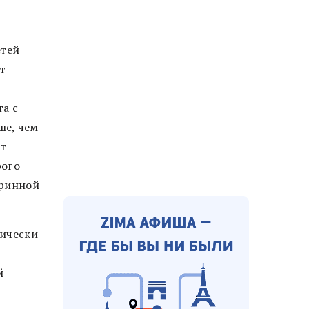
етей
т
та с
ше, чем
ют
рого
кринной
тически
й