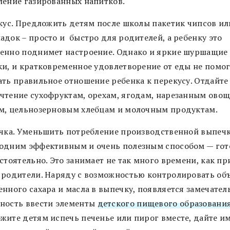
ление газированных напитков.
екус. Предложить детям после школы пакетик чипсов ил
адок – просто и быстро для родителей, а ребенку это
енно поднимет настроение. Однако и яркие шуршащие
ки, и кратковременное удовлетворение от еды не помог
ать правильное отношение ребенка к перекусу. Отдайте
чтение сухофруктам, орехам, ягодам, нарезанным овощ
м, цельнозерновым хлебцам и молочным продуктам.
ечка. Уменьшить потребление производственной выпеч
одним эффективным и очень полезным способом — гот
стоятельно. Это занимает не так много времени, как п
 родители. Наряду с возможностью контролировать об
енного сахара и масла в выпечку, появляется замечател
ность ввести элементы
детского пищевого образовани
жите детям испечь печенье или пирог вместе, дайте и