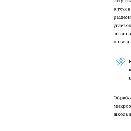
затрат
в тече
рацион
углево
антиок
показа
Обрабо
микроэ
школьн