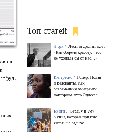
Топ статей
Люди /
Леонид Десятников:
«Как сберечь красоту, чтоб
не уходила бы от нас…»
дованы
ок
астфуд,
Интересно /
Гомер, Нолан
и релоканты. Как
.
современные эмигранты
повторяют путь Одиссея
Книги /
Сердцу и уму:
енных
8 книг, которые приятно
читать на отдыхе
любые