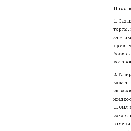
Прост
1. Саха
торты,
за этик
привыч
бобовые
которо
2. Газ
момент
здраво
жидкост
150мл 
сахара
заменит