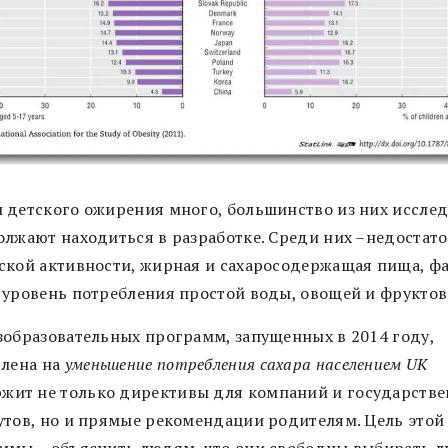
 детского ожирения много, большинство из них иссле
олжают находиться в разработке. Среди них –недостат
ской активности, жирная и сахаросодержащая пища, ф
 уровень потребления простой воды, овощей и фруктов
зобразовательных программ, запущенных в 2014 году,
лена на
уменьшение потребления сахара населением UK
жит не только директивы для компаний и государств
утов, но и прямые рекомендации родителям. Цель этой
ммы – объяснить людям, что они свободны выбирать 