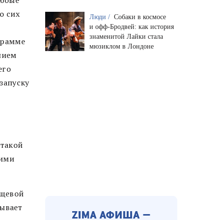
о сих
Люди /
Собаки в космосе
и офф-Бродвей: как история
знаменитой Лайки стала
грамме
мюзиклом в Лондоне
нием
его
 запуску
 такой
ними
ищевой
рывает