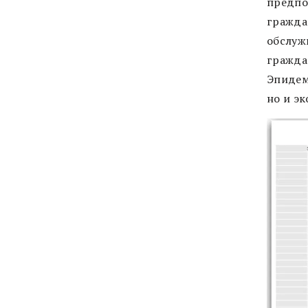
предпо
гражда
обслуж
гражда
Эпидем
но и э