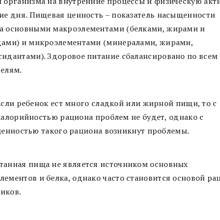
ы организма на внутренние процессы и физическую акт
ние дня. Пищевая ценность – показатель насыщенности
а основными макроэлементами (белками, жирами и
дами) и микроэлементами (минералами, жирами,
сидантами). Здоровое питание сбалансировано по всем
телям.
Если ребенок ест много сладкой или жирной пищи, то с
калорийностью рациона проблем не будет, однако с
ценностью такого рациона возникнут проблемы.
танная пища не является источником основных
лементов и белка, однако часто становится основой ра
иков.