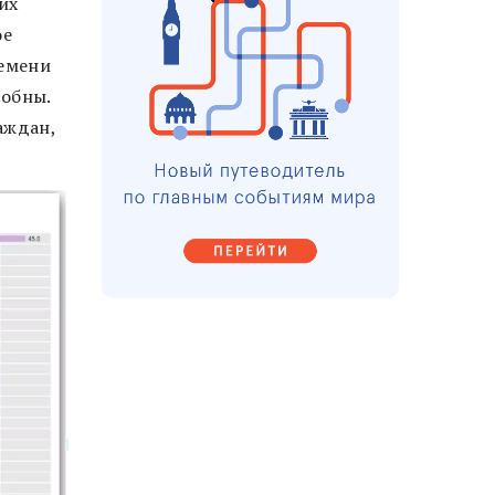
их
ое
ремени
собны.
аждан,