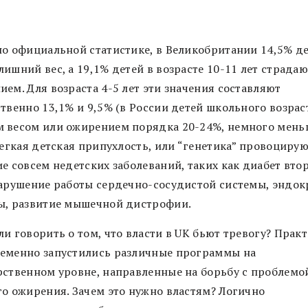
но официальной статистике, в Великобритании 14,5% д
ишний вес, а 19,1% детей в возрасте 10-11 лет страдаю
ем. Для возраста 4-5 лет эти значения составляют
твенно 13,1% и 9,5% (в России детей школьного возрас
 весом или ожирением порядка 20-24%, немного мень
Легкая детская припухлость, или “генетика” провоциру
е совсем недетских заболеваний, таких как диабет вто
нарушение работы сердечно-сосудистой системы, эндо
ы, развитие мышечной дистрофии.
и говорить о том, что власти в UK бьют тревогу? Прак
еменно запустились различные программы на
рственном уровне, направленные на борьбу с проблемо
го ожирения. Зачем это нужно властям? Логично