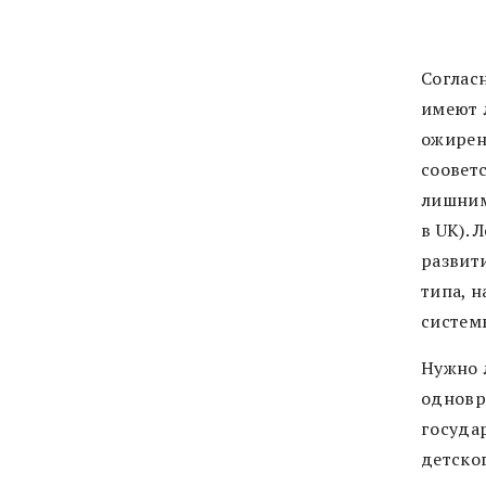
Соглас
имеют л
ожирени
сооветс
лишним
в UK). 
развити
типа, 
систем
Нужно л
одновр
госуда
детско