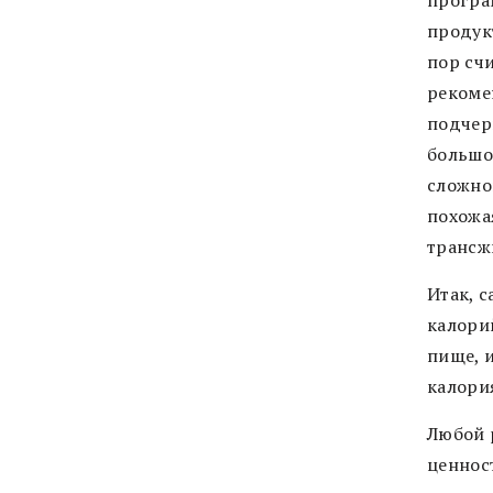
продук
пор сч
рекоме
подчер
большо
сложног
похожа
трансж
Итак, 
калори
пище, 
калори
Любой 
ценнос