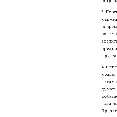
потреб
3. Пер
мармел
непрем
пакети
воспит
предпо
фрукта
4. Вып
можно 
ее само
думать
добавл
возмож
Предло