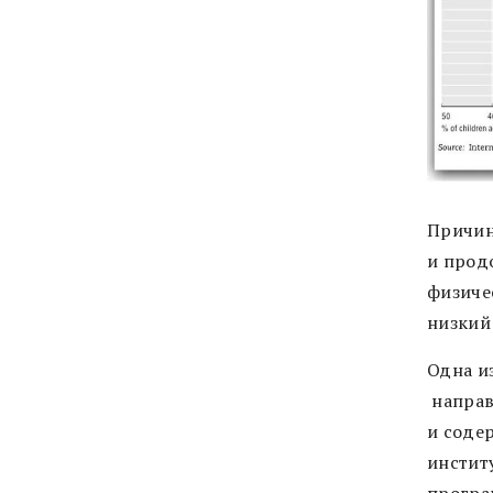
Причин
и прод
физиче
низкий
Одна и
направ
и
содер
инстит
програ