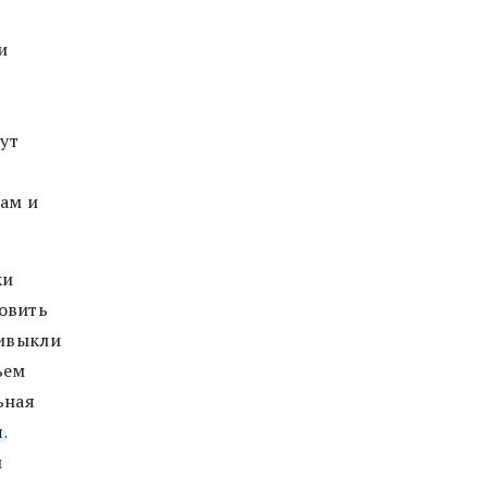
и
ут
ам и
ки
овить
ривыкли
ъем
ьная
я
.
м