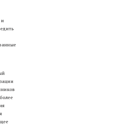
 и
ледить
ованные
ый
изации
чников
 более
ия
я
бщее