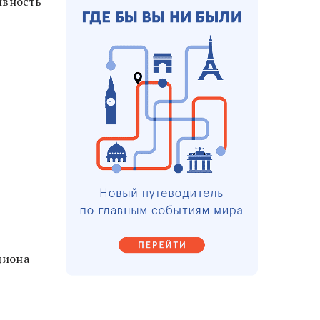
ивность
циона