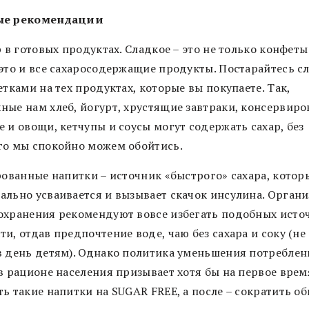
ые рекомендации
р в готовых продуктах. Сладкое – это не только конфеты
 это и все сахаросодержащие продукты. Постарайтесь с
етками на тех продуктах, которые вы покупаете. Так,
ные нам хлеб, йогурт, хрустящие завтраки, консервир
 и овощи, кетчупы и соусы могут содержать сахар, без
го мы спокойно можем обойтись.
ированные напитки – источник «быстрого» сахара, котор
ально усваивается и вызывает скачок инсулина. Орган
охранения рекомендуют вовсе избегать подобных исто
и, отдав предпочтение воде, чаю без сахара и соку (не
в день детям). Однако политика уменьшения потреблен
 в рационе населения призывает хотя бы на первое врем
ь такие напитки на SUGAR FREE, а после – сократить о