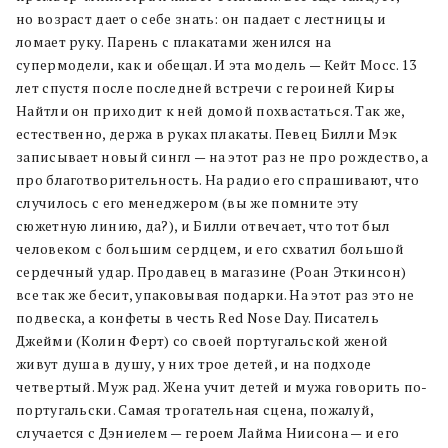
но возраст дает о себе знать: он падает с лестницы и
ломает руку. Парень с плакатами женился на
супермодели, как и обещал. И эта модель — Кейт Мосс. 13
лет спустя после последней встречи с героиней Киры
Найтли он приходит к ней домой похвастаться. Так же,
естественно, держа в руках плакаты. Певец Билли Мэк
записывает новый сингл — на этот раз не про рождество, а
про благотворительность. На радио его спрашивают, что
случилось с его менеджером (вы же помните эту
сюжетную линию, да?), и Билли отвечает, что тот был
человеком с большим сердцем, и его схватил большой
сердечный удар. Продавец в магазине (Роан Эткинсон)
все так же бесит, упаковывая подарки. На этот раз это не
подвеска, а конфеты в честь Red Nose Day. Писатель
Джейми (Колин Ферт) со своей португальской женой
живут душа в душу, у них трое детей, и на подходе
четвертый. Муж рад. Жена учит детей и мужа говорить по-
португальски. Самая трогательная сцена, пожалуй,
случается с Дэниелем — героем Лайма Ниисона — и его