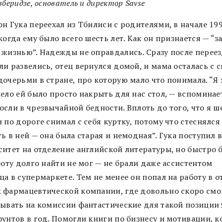
вберидзе, основатель и директор Savse
н Гука переехал из Тбилиси с родителями, в начале 19
когда ему было всего шесть лет. Как он признается — “з
 жизнью”. Надежды не оправдались. Сразу после перее
и развелись, отец вернулся домой, и мама осталась с 
дочерьми в стране, про которую мало что понимала. “Я 
ело ей было просто накрыть для нас стол, — вспоминает
сли в чрезвычайной бедности. Вплоть до того, что я ш
 по дороге снимал с себя куртку, потому что стеснялся
ь в ней — она была старая и немодная”. Гука поступил 
ситет на отделение английской литературы, но быстро 
боту долго найти не мог — не брали даже ассистентом
а в супермаркете. Тем не менее он попал на работу в о
 фармацевтической компании, где довольно скоро смо
тывать на комиссии фантастические для такой позиции 
унтов в год. Помогли книги по бизнесу и мотивации, к