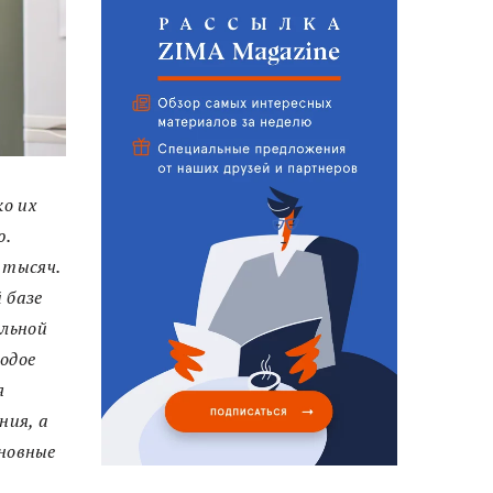
ко их
ю.
 тысяч.
 базе
альной
одое
я
ния, а
новные