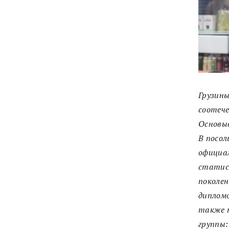
Грузины
соотече
Основыв
В посол
официал
статист
поколен
дипломо
также т
группы: