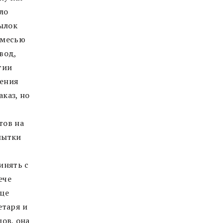
ло
тылок
смесью
вод,
гии
ления
аказ, но
тов на
пытки
инять с
ече
ице
етаря и
цов, она