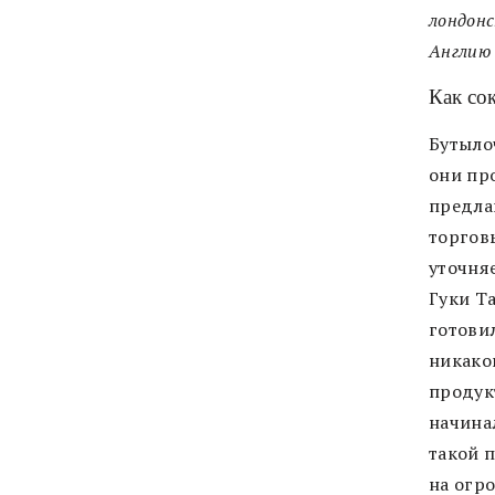
лондонс
Англию 
Как со
Бутыло
они про
предлаг
торгов
уточня
Гуки Т
готовил
никако
продукт
начинал
такой 
на огр