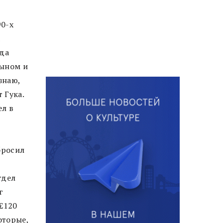
90-х
а
зда
сыном и
знаю,
 Гука.
ел в
в
бросил
тдел
г
£120
оторые,