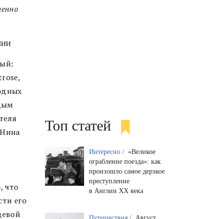
менно
нии
дый:
rose,
модных
ждым
теля
Топ статей
 Нина
Интересно /
«Великое
ограбление поезда»: как
произошло самое дерзкое
преступление
, что
в Англии XX века
сти его
щевой
Путешествия /
Август