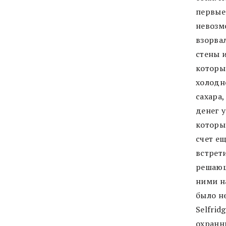
первые
невозм
взорва
стены и
которы
холодн
сахара,
денег 
которы
счет е
встрет
решающ
ними н
было н
Selfrid
охранни