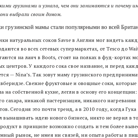
кими грузинами и узнала, чем они занимаются и почему и
они выбрали своим домом.
ки грузинской мамы стали популярными во всей Брита
чки натуральных соков Savse в Англии мог видеть каж
даются во всех сетевых супермаркетах, от Tesсo до Wait
аются на ланч в Boots, стоят на полках в фуд-кортах 
ых центров. У каждого сока свое название, и перед ка
ется — Nina’s. Так зовут маму грузинского предпринима
авберидзе. Свежие фруктовые и овощные соки, которые
а на собственной кухне, легли в основу его концепции:
го сахара, никакой пастеризации, никакого нагревания
ов. Сегодня это почти тренд, а в 2010 году, когда Гука
 вынашивать идею нового бизнеса, никто не верил в то
продукт в принципе возможно создать и тем более выве
омный рынок, не имея ни связей, ни опыта работы в пи