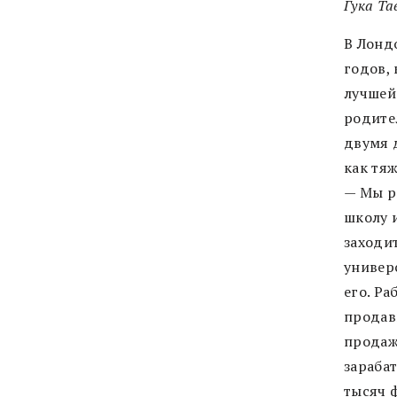
Гука Та
В Лондо
годов, 
лучшей
родител
двумя 
как тяж
— Мы ро
школу и
заходит
универ
его. Ра
продавц
продаж
зараба
тысяч ф