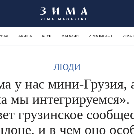
РНАЛ
АФИША
КЛУБ
МАГАЗИН
ZIMA IMPACT
ZIMA
ЛЮДИ
а у нас мини-Грузия, 
а мы интегрируемся».
ет грузинское сообще
ндоне, и в чем оно осо