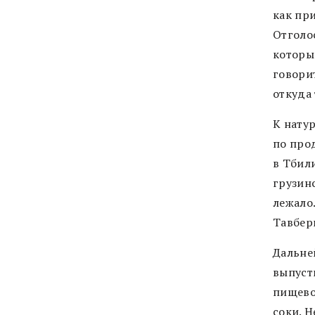
как при
Отголо
которы
говорит
откуда 
К нату
по про
в Тбил
грузинс
лежало.
Тавбер
Дальне
выпуст
пищево
соки. Н