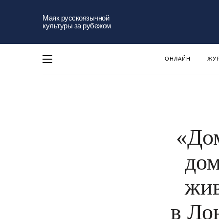
Маяк русскоязычной
культуры за рубежом
ОНЛАЙН
ЖУ
«Дом
дом
жив
в Ло