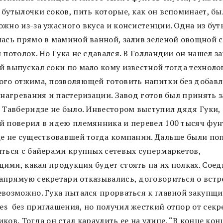
 бутылочки соков, пить которые, как он вспоминает, бы
ожно из-за ужасного вкуса и консистенции. Одна из бу
лась прямо в маминой ванной, залив зеленой овощной 
 потолок. Но Гука не сдавался. В Голландии он нашел за
й выпускал соки по мало кому известной тогда техноло
ого отжима, позволяющей готовить напитки без добав
 нагревания и пастеризации. Завод готов был принять з
у Тавберидзе не было. Инвестором выступил дядя Гуки,
й поверил в идею племянника и перевел 100 тысяч фун
ще не существовавшей тогда компании. Дальше были по
иться с байерами крупных сетевых супермаркетов,
ими, какая продукция будет стоять на их полках. Соед
апрямую секретари отказывались, договориться о встр
евозможно. Гука пытался прорваться к главной закупщ
ges
без приглашения, но получил жесткий отпор от секр
ков. Тогда он стал караулить ее на улице. “В конце кон