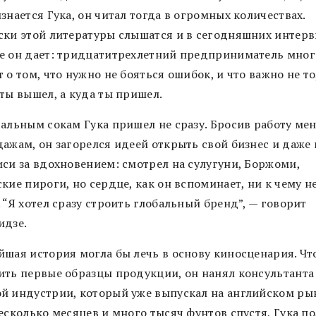
знается Гука, он читал тогда в огромных количествах.
ски этой литературы слышатся и в сегодняшних интерв
е он дает: тридцатитрехлетний предприниматель мног
 о том, что нужно не бояться ошибок, и что важно не то
ты вышел, а куда ты пришел.
ральным сокам Гука пришел не сразу. Бросив работу ме
дажам, он загорелся идеей открыть свой бизнес и даже 
иси за вдохновением: смотрел на сулугуни, Боржоми,
кие пироги, но сердце, как он вспоминает, ни к чему н
 “Я хотел сразу строить глобальный бренд”, — говорит
идзе.
йшая история могла бы лечь в основу киносценария. Ч
ить первые образцы продукции, он нанял консультанта
й индустрии, который уже выпускал на английском ры
есколько месяцев и много тысяч фунтов спустя, Гука п