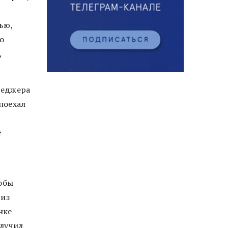
ью,
о
,
неджера
поехал
е
тобы
 из
нке
олучил