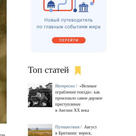
Топ статей
Интересно /
«Великое
ограбление поезда»: как
произошло самое дерзкое
преступление
в Англии XX века
Путешествия /
Август
в Британии: вереск,
бор