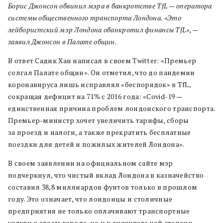
Борис Джонсон обвинил мэра в банкротстве TfL — оператора
системы общественного транспорта Лондона.
«Это
лейбористский мэр Лондона обанкротил финансы TfL», —
заявил Джонсон в Палате общин.
В ответ Садик Хан написал в своем Twitter: «Премьер
солгал Палате общин». Он отметил, что до пандемии
коронавируса лишь исправлял «беспорядок» в TfL,
сокращая дефицит на 71% с 2016 года: «Covid-19 —
единственная причина проблем лондонского транспорта.
Премьер-министр хочет увеличить тарифы, сборы
за проезд и налоги, а также прекратить бесплатные
поездки для детей и пожилых жителей Лондона».
В своем заявлении на официальном сайте мэр
подчеркнул, что чистый вклад Лондона в казначейство
составил 38,8 миллиардов фунтов только в прошлом
году. Это означает, что лондонцы и столичные
предприятия не только оплачивают транспортные
услуги в своем городе, но и в значительной степени