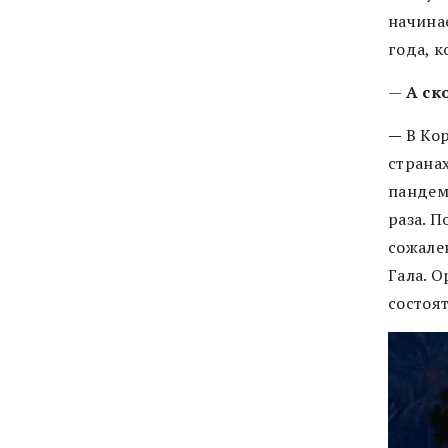
начина
года, к
—
А ск
—
В Ко
странах
пандем
раза. П
сожален
Гала. 
состоят