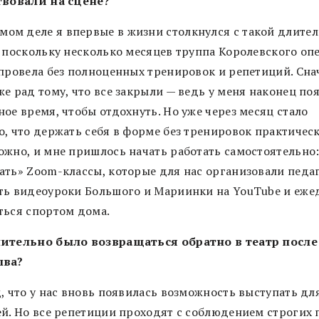
твовали на сцене?
амом деле я впервые в жизни столкнулся с такой длите
, поскольку несколько месяцев труппа Королевского оп
 провела без полноценных тренировок и репетиций. Сна
е рад тому, что все закрыли — ведь у меня наконец по
ое время, чтобы отдохнуть. Но уже через месяц стало
о, что держать себя в форме без тренировок практичес
ожно, и мне пришлось начать работать самостоятельно
ать» Zoom-классы, которые для нас организовали педаг
ть видеоуроки Большого и Мариинки на YouTube и еже
ться спортом дома.
ительно было возвращаться обратно в театр после
ыва?
, что у нас вновь появилась возможность выступать дл
ей. Но все репетиции проходят с соблюдением строгих 