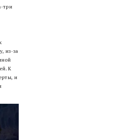
а-три
х
, из-за
иной
ей. К
ерты, и
я