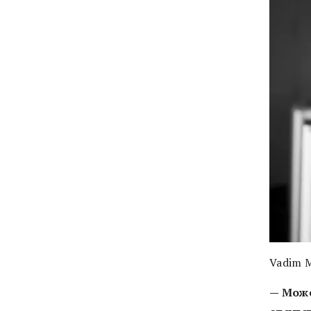
Vadim M
— Може