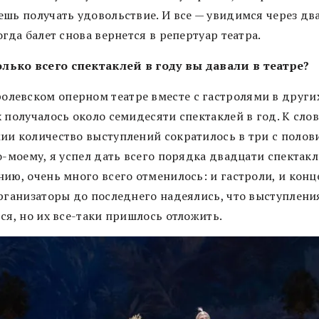
ешь получать удовольствие. И все — увидимся через дв
огда балет снова вернется в репертуар театра.
олько всего спектаклей в году вы давали в театре?
ролевском оперном театре вместе с гастролями в други
 получалось около семидесяти спектаклей в год. К слову
ии количество выступлений сократилось в три с полов
о-моему, я успел дать всего порядка двадцати спектакл
ию, очень много всего отменилось: и гастроли, и конц
Организаторы до последнего надеялись, что выступлени
ся, но их все-таки пришлось отложить.