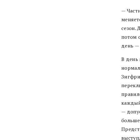
— Части
меняетс
сезон. 
потом 
день — 
В день
нормал
Зигфри
переклю
правил
каждый
— допу
больше 
Предст
выступ