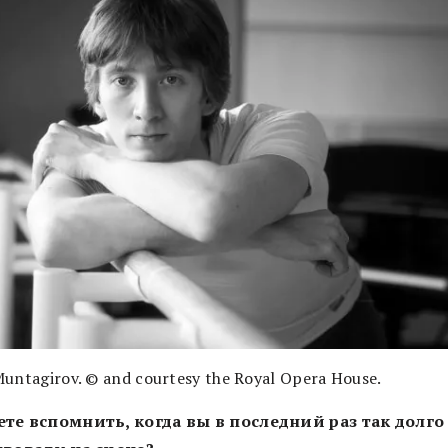
untagirov. © and courtesy the Royal Opera House.
те вспомнить, когда вы в последний раз так долго