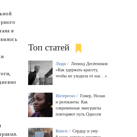
льной
ерного
чала я
явилось
Топ статей
ки
Люди /
Леонид Десятников:
:
«Как удержать красоту,
оги,
чтобы не уходила от нас…»
дневно
Интересно /
Гомер, Нолан
и релоканты. Как
современные эмигранты
повторяют путь Одиссея
я
Книги /
Сердцу и уму:
правил.