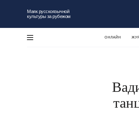
Маяк русскоязычной
культуры за рубежом
ОНЛАЙН
ЖУ
Вад
тан