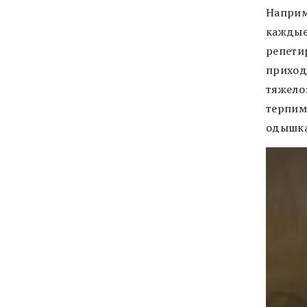
Наприм
каждые
репетир
приходи
тяжело
терпим
одышка