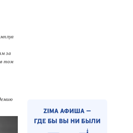
амплуа
ам за
 в том
ндемию