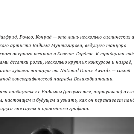
игфрид, Ромео, Конрад — это лишь несколько сценических 
ского артиста Вадима Мунтагирова, ведущего танцора
ского оперного театра в Ковент-Гардене. К тридцати год
чами десятки ролей, несколько крупных конкурсов и наград,
вание лучшего танцора от National Dance Awards — самой
жной хореографической награды Великобритании.
ли пообщаться с Вадимом (разумеется, виртуально) о его
, настоящем и будущем и узнать, как он переживает па
ируса вне сцены и привычного графика.