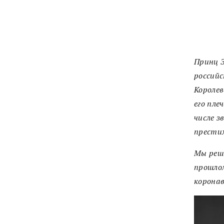
Принц З
россий
Королев
его пле
числе з
прести
Мы реши
прошлом
коронав