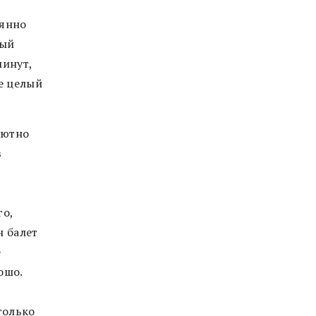
оянно
вый
минут,
е целый
лютно
в
го,
н балет
е
ошо.
только