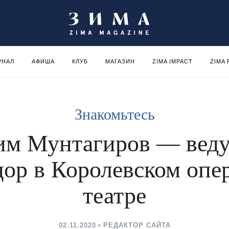
РНАЛ
АФИША
КЛУБ
МАГАЗИН
ZIMA IMPACT
ZIMA
Знакомьтесь
им Мунтагиров — вед
цор в Королевском опе
театре
02.11.2020
РЕДАКТОР САЙТА