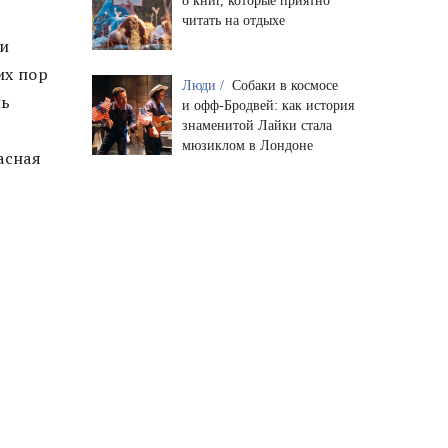
8 книг, которые приятно
читать на отдыхе
ли
их пор
Люди /
Собаки в космосе
нь
и офф-Бродвей: как история
знаменитой Лайки стала
мюзиклом в Лондоне
асная