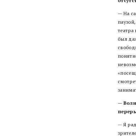
отсутс
—
На с
паузой
театра
был даж
свободн
понятн
невозм
«посещ
смотре
занима
— Волн
перер
— Я рад
зрител