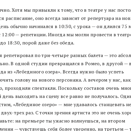
чно. Хотя мы привыкли к тому, что в театре у нас пост
я расписание, оно всегда зависит от репертуара на но
День обычно начинался в 10:30, с урока — он длился 75 
с 12:00 — репетиции. Иногда мы могли провести в театр
до 18:30, порой даже без обеда.
 я репетировал по три-четыре разных балета — это абсо
ьно. В одной студии превращался в Ромео, в другой — 
да из «Лебединого озера». Всегда нужно было успеть
чить голову на нового персонажа. А вечером у нас, как
о, проходили спектакли. Поскольку составов очень мно
 день выходить на сцену все равно не получалось. Оди
стим, «Лебединое озеро» — мне удавалось станцевать н
двух-трех раз. С точки зрения артиста это не очень хор
авьте: на премьере ты ужасно волнуешься, на втором
лении — чувствуешь себя более уверенно, на третьем — 