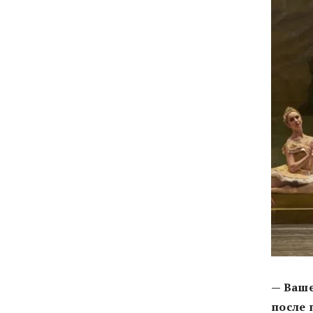
— Ваше
после