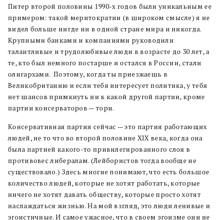
Питер второй половины 1990-х годов были уникальным ее
примером: такой меритократии (в широком смысле) я не
видел больше нигде ни в одной стране мира и никогда.
Крупными банками и компаниями руководили
талантливые и трудолюбивые люди в возрасте до 30 лет, а
те, кто был немного постарше и остался в России, стали
олигархами. Поэтому, когда ты приезжаешь в
Великобританию и если тебя интересует политика, у тебя
нет шансов примкнуть ни к какой другой партии, кроме
партии консерваторов — тори.
Консервативная партия сейчас — это партия работающих
людей, не то что во второй половине XIX века, когда она
была партией какого-то привилегированного слоя в
противовес либералам. (Лейбористов тогда вообще не
существовало.) Здесь многие понимают, что есть большое
количество людей, которые не хотят работать, которые
ничего не хотят давать обществу, которые просто хотят
наслаждаться жизнью. На мой взгляд, это люди ленивые и
эгоистичные. И самое ужасное, что в своем эгоизме они не