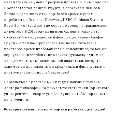
математики» не умели программировать, и я им подошел.
Проработав год во Франкфурте, я переехал в 2001-м в
Лондон, где и живу с тех пор. За это время я успел
поработать в Dresdner Kleinwort, HSBC, Goldman Sachs, в
Royal Bank of Scotland, где дорос до уровня управляющего
директора. В 2013 году меня пригласили в только что
созданный международный фонд акционеров «Альфа-
Групп» LetterOne. Проработав там почти пять лет, я
некоторое время пробовал себя в консалтинге, но все же
вернулся в инвестбанкинг и сейчас руковожу одним из
департаментов вычислительной аналитики, который
занимается производными кредитными финансовыми
инструментами и прочей экзотикой.
Параллельно с работой в 2008 году я получил степень
доктора философии на факультете статистики Уорикского
университета — скорее уже для души и чтобы порадовать
папу-ученого.
Консервативная партия — партия работающих людей.