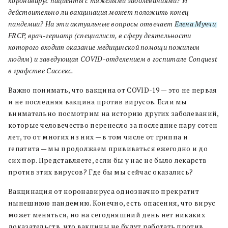
коронавирус пациенты с тяжелыми заболеваниями? И
действительно ли вакцинация может положить конец
пандемии? На эти актуальные вопросы отвечает
Елена Муччи
,
FRCP, врач-гериатр (специалист, в сферу деятельности
которого входит оказание медицинской помощи пожилым
людям
)
и заведующая COVID-отделением в госпитале Conquest
в графстве Сассекс.
Важно понимать, что вакцина от COVID-19 — это не первая
и не последняя вакцина против вирусов. Если мы
внимательно посмотрим на историю других заболеваний,
которые человечество перенесло за последние пару сотен
лет, то от многих из них — в том числе от гриппа и
гепатита — мы продолжаем прививаться ежегодно и до
сих пор. Представляете, если бы у нас не было лекарств
против этих вирусов? Где бы мы сейчас оказались?
Вакцинация от коронавируса однозначно прекратит
нынешнюю пандемию. Конечно, есть опасения, что вирус
может меняться, но на сегодняшний день нет никаких
доказательств, что вакцины не будут работать против