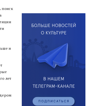
А поиск
а
стиции
йти
льше и
ют
орые
го лет
идером