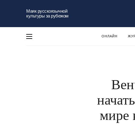
Маяк русскоязычной
культуры за рубежом
ОНЛАЙН
ЖУ
Вен
начать
мире 