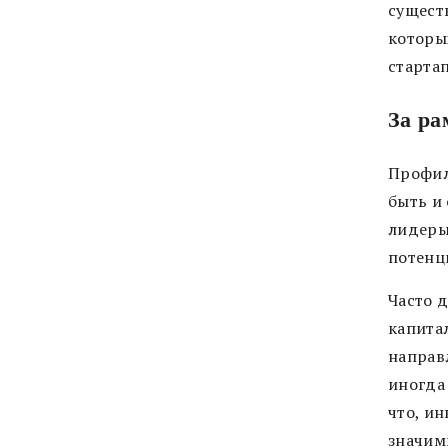
сущест
которы
стартап
За р
Профил
быть и
лидеры
потенц
Часто 
капита
направ
иногда
что, ин
значим