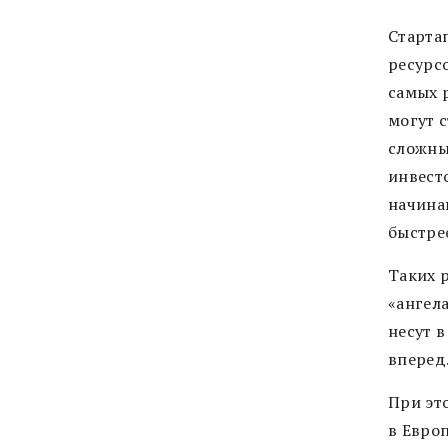
Стартап
ресурс
самых 
могут 
сложны
инвест
начина
быстре
Таких 
«ангел
несут 
вперед
При эт
в Евро