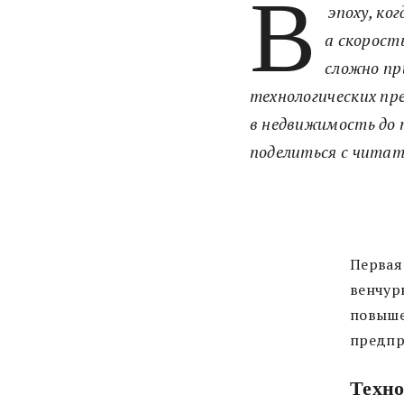
В
эпоху, ко
а скорост
сложно пр
технологических пр
в недвижимость до 
поделиться c читат
Первая
венчур
повыше
предпр
Техно