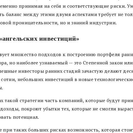
еменно принимая на себя и соответствующие риски. У
ть баланс между этими двумя аспектами требует не то
овой проницательности, но и знаний индустрии.
«ангельских инвестиций»
вует множество подходов к построению портфеля ранн
ора, но наиболее узнаваемый — это Степенной закон или
спешные инвесторы ранних стадий зачастую делают дес
е сотни, небольших инвестиций в новые технологически
ы.
ах такой стратегии часть компаний, которые будут при
-доходы, покроют убытки тех, которые не смогли вырас
овать потенциал.
е при таких больших рисках возможность, которая стои