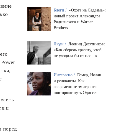
мение
Блоги /
«Охота на Саддама»:
лько
новый проект Александра
Роднянского и Warner
Brothers
Люди /
Леонид Десятников:
«Как сберечь красоту, чтоб
его
не уходила бы от нас…»
 Power
ятки,
Интересно /
Гомер, Нолан
е
и релоканты. Как
современные эмигранты
повторяют путь Одиссея
носить
ти и
т перед