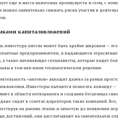
вует еще и масса налоговых преимуществ и схем, с по
х можно значительно снижать риски участия в деятель
ов.
амками капиталовложений
ь инвестора-ангела может быть крайне широким — это
 опытные предприниматели, и выдающиеся отраслевые
, а также начинающие специалисты, которые видят бо
иалы в том или ином технологическом решении.
деятельность «ангелов» выходит далеко за рамки прост
ловложения. Инвесторы пытаются помогать команде —
ляют в области нетворкинга и создания бесценных связе
 даже сидят в советах директоров таких компаний. Все,
вестируя на ранних этапах и зачастую до появления пе
ых достижений, они рассчитывают на значительную отд