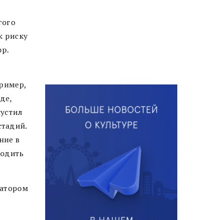
гого
к риску
фр.
пример,
де,
пустил
стадий.
ние в
водить
затором