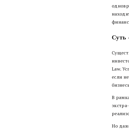
одновр
находи
финанс
Суть 
Сущест
инвест
Law. У
если н
бизнес
В рамк
экстра
реализ
Но даж