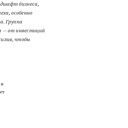
ндшафт бизнеса,
еха, особенно
а. Группа
м — от инвестиций
силия, чтобы
 и
ет