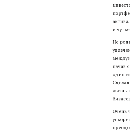
инвест
портфе
актива.
и чуть
Не ред
увлече
междун
начав с
один и
Сделал 
жизнь 
бизнес
Очень ч
ускоре
преодо