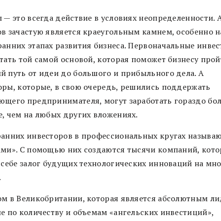
 — это всегда действие в условиях неопределенности. 
ов зачастую является краеугольным камнем, особенно н
ранних этапах развития бизнеса. Первоначальные инве
стать той самой основой, которая поможет бизнесу про
й путь от идеи до большого и прибыльного дела. А
оры, которые, в свою очередь, решились поддержать
ющего предпринимателя, могут заработать гораздо бо
е, чем на любых других вложениях.
ранних инвесторов в профессиональных кругах называ
ами». С помощью них создаются тысячи компаний, кот
в себе залог будущих технологических инноваций на мно
.
ом в Великобритании, которая является абсолютным л
пе по количеству и объемам «ангельских инвестиций»,