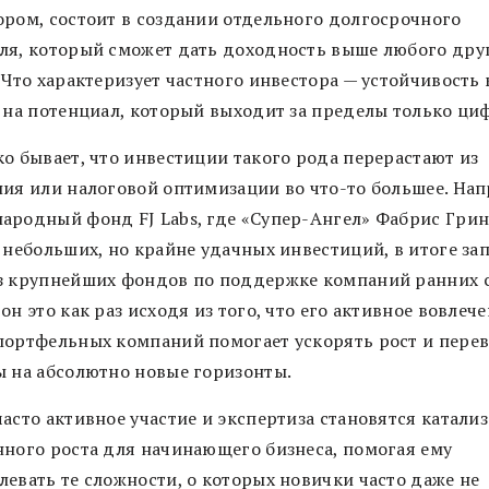
ором, состоит в создании отдельного долгосрочного
ля, который сможет дать доходность выше любого дру
 Что характеризует частного инвестора — устойчивость 
е на потенциал, который выходит за пределы только ци
ко бывает, что инвестиции такого рода перерастают из
ния или налоговой оптимизации во что-то большее. На
ародный фонд FJ Labs, где «Супер-Ангел» Фабрис Грин
 небольших, но крайне удачных инвестиций, в итоге за
з крупнейших фондов по поддержке компаний ранних 
он это как раз исходя из того, что его активное вовлече
портфельных компаний помогает ускорять рост и пере
ы на абсолютно новые горизонты.
асто активное участие и экспертиза становятся катали
нного роста для начинающего бизнеса, помогая ему
левать те сложности, о которых новички часто даже не