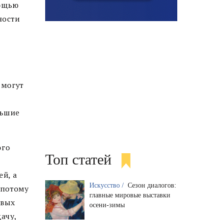
мощью
ности
 могут
льшие
ого
Топ статей
й, а
Искусство /
Сезон диалогов:
 потому
главные мировые выставки
рвых
осени-зимы
ачу,