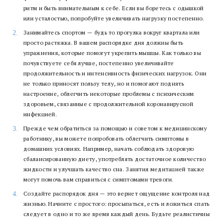
ритм и быть внимательным к себе. Если вы боретесь с одышкой
или усталостью, попробуйте увеличивать нагрузку постепенно.
Занимайтесь спортом — будь то прогулка вокруг квартала или
просто растяжка. В вашем распорядке дня должны быть
упражнения, которые помогут укрепить мышцы. Как только вы
почувствуете себя лучше, постепенно увеличивайте
продолжительность и интенсивность физических нагрузок. Они
не только приносят пользу телу, но и помогают поднять
настроение, облегчить некоторые проблемы с психическим
здоровьем, связанные с продолжительной коронавирусной
инфекцией.
Прежде чем обратиться за помощью и советом к медицинскому
работнику, вы можете попробовать облегчить симптомы в
домашних условиях. Например, начать соблюдать здоровую
сбалансированную диету, употреблять достаточное количество
жидкости и улучшать качество сна. Занятия медитацией также
могут помочь вам справиться с симптомами тревоги.
Создайте распорядок дня — это вернет ощущение контроля над
жизнью. Начните с простого: просыпаться, есть и ложиться спать
следует в одно и то же время каждый день. Будьте реалистичны