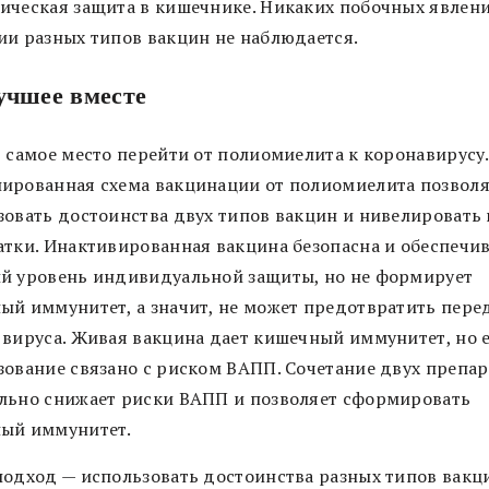
ическая защита в кишечнике. Никаких побочных явлен
ии разных типов вакцин не наблюдается.
учшее вместе
ь самое место перейти от полиомиелита к коронавирусу.
ированная схема вакцинации от полиомиелита позволя
зовать достоинства двух типов вакцин и нивелировать 
атки. Инактивированная вакцина безопасна и обеспечи
й уровень индивидуальной защиты, но не формирует
ый иммунитет, а значит, не может предотвратить пере
 вируса. Живая вакцина дает кишечный иммунитет, но 
зование связано с риском ВАПП. Сочетание двух препар
льно снижает риски ВАПП и позволяет сформировать
ый иммунитет.
подход — использовать достоинства разных типов вакц