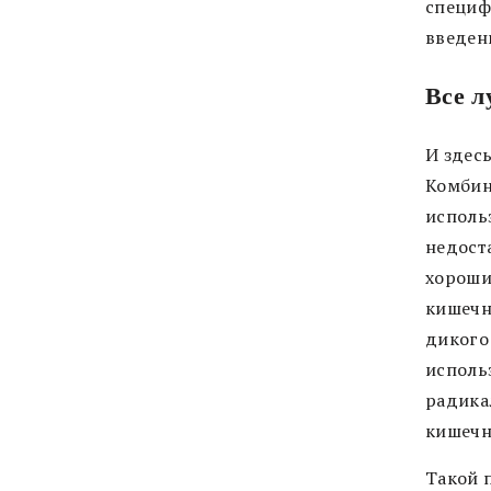
специф
введен
Все л
И здес
Комбин
исполь
недост
хороши
кишечн
дикого
исполь
радика
кишечн
Такой 