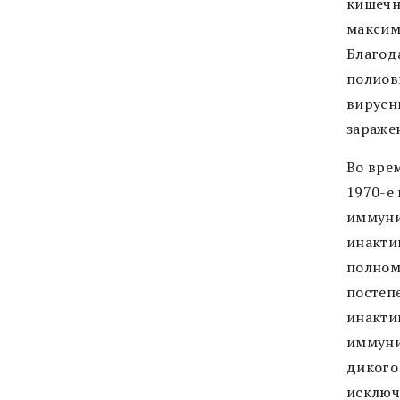
кишечн
максим
Благод
полиов
вирусн
зараже
Во вре
1970-е
иммуни
инакти
полном
постеп
инакти
иммуни
дикого
исключ