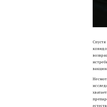
Спустя
ковидо
возвращ
истреб
вакцин
Несмот
исслед
хватае
препар
естеств