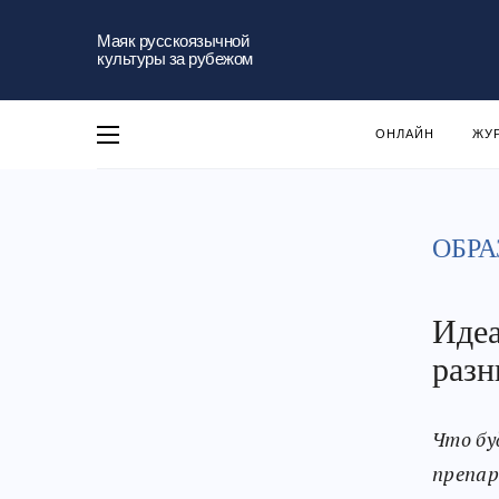
Маяк русскоязычной
культуры за рубежом
ОНЛАЙН
ЖУ
ОБРА
Идеа
разн
Что бу
препар