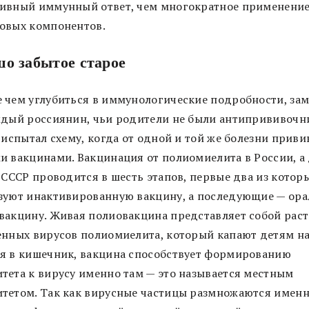
ивный иммунный ответ, чем многократное применени
овых компонентов.
о забытое старое
 чем углубиться в иммунологические подробности, зам
ждый россиянин, чьи родители не были антипрививочн
 испытал схему, когда от одной и той же болезни прив
и вакцинами. Вакцинация от полиомиелита в России, а
 СССР проводится в шесть этапов, первые два из котор
зуют инактивированную вакцину, а последующие — ор
вакцину. Живая полиовакцина представляет собой рас
енных вирусов полиомиелита, который капают детям на
я в кишечник, вакцина способствует формированию
тета к вирусу именно там — это называется местным
тетом. Так как вирусные частицы размножаются именн