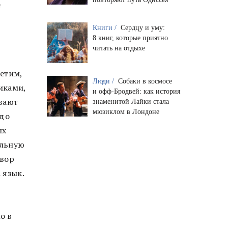
е
Книги /
Сердцу и уму:
8 книг, которые приятно
читать на отдыхе
етим,
Люди /
Собаки в космосе
иками,
и офф-Бродвей: как история
ивают
знаменитой Лайки стала
мюзиклом в Лондоне
 до
ых
альную
твор
 язык.
о в