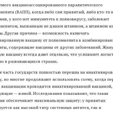
емого вакциноассоциированного паралитического
иелита (ВАПП), когда либо сам привитый, либо кто-то и
ия, у кого нет иммунитета к полиовирусу, заболевает
иелитом, вызванным не диким штаммом, а штаммом и
ы. Другая причина — возможность включать
вированную вакцину от полиомиелита в комбинирован
аты, содержащие вакцины от других заболеваний. Жив
ую вакцину всегда дают отдельно, что усложняет логис
но в развивающихся странах.
я часть государств полностью перешла на инактивиро
у, но многие продолжают использовать схему, когда п
 вакцинации проводятся инактивированной вакциной,
ующие — живой. Исследования показывают, что такая
гия обеспечивает максимальную защиту: у привитых
уется как высокий титр системных антител, так и