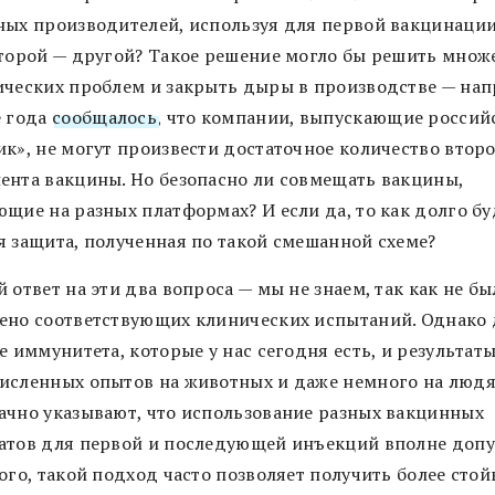
ных производителей, используя для первой вакцинации
второй — другой? Такое решение могло бы решить множ
ических проблем и закрыть дыры в производстве — нап
е года
сообщалось
, что компании, выпускающие россий
ик», не могут произвести достаточное количество втор
ента вакцины. Но безопасно ли совмещать вакцины,
ющие на разных платформах? И если да, то как долго бу
я защита, полученная по такой смешанной схеме?
 ответ на эти два вопроса — мы не знаем, так как не бы
ено соответствующих клинических испытаний. Однако
е иммунитета, которые у нас сегодня есть, и результат
исленных опытов на животных и даже немного на люд
ачно указывают, что использование разных вакцинных
атов для первой и последующей инъекций вполне допу
ого, такой подход часто позволяет получить более стой