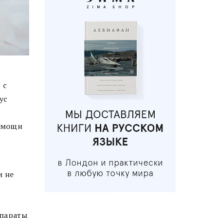
 с
ус
помощи
и не
епараты