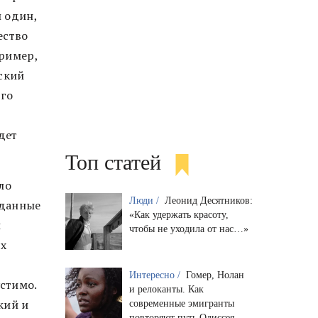
 один,
ество
ример,
ский
ого
дет
Топ статей
ло
Люди /
Леонид Десятников:
 данные
«Как удержать красоту,
ы
чтобы не уходила от нас…»
ях
Интересно /
Гомер, Нолан
стимо.
и релоканты. Как
кий и
современные эмигранты
повторяют путь Одиссея