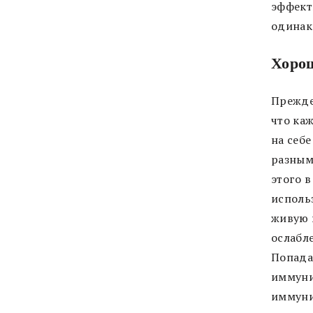
эффект
одинак
Хорош
Прежде
что ка
на себе
разным
этого в
исполь
живую 
ослабл
Попада
иммуни
иммуни