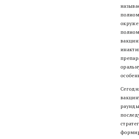
называ
полиом
окружен
полиом
вакцин
инакти
препар
оральн
особен
Сегодн
вакцин
раунды
послед
страте
формир