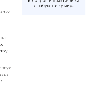
з его
з
ные
ую
тику,
ванную
ервые
 а