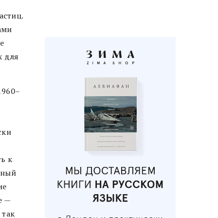
астиц.
ами
е
х для
1960–
ски
ь к
тный
ие
е —
 так