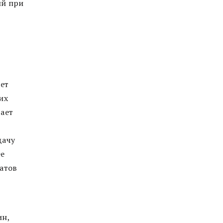
ий при
ет
их
вает
дачу
ее
атов
ин,