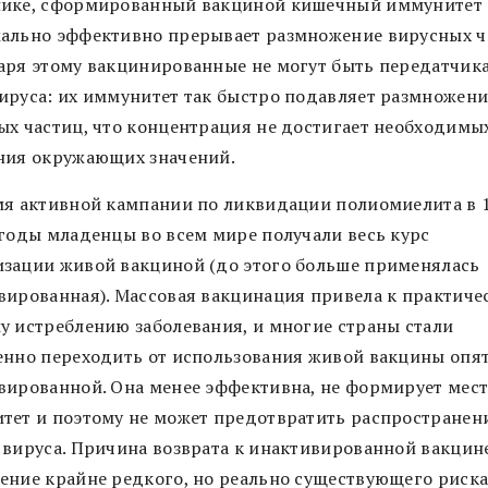
ике, сформированный вакциной кишечный иммунитет
ально эффективно прерывает размножение вирусных ч
аря этому вакцинированные не могут быть передатчик
ируса: их иммунитет так быстро подавляет размножени
ых частиц, что концентрация не достигает необходимы
ния окружающих значений.
мя активной кампании по ликвидации полиомиелита в 
 годы младенцы во всем мире получали весь курс
зации живой вакциной (до этого больше применялась
вированная). Массовая вакцинация привела к практиче
у истреблению заболевания, и многие страны стали
енно переходить от использования живой вакцины опят
вированной. Она менее эффективна, не формирует мес
тет и поэтому не может предотвратить распространен
 вируса. Причина возврата к инактивированной вакцин
ение крайне редкого, но реально существующего риска