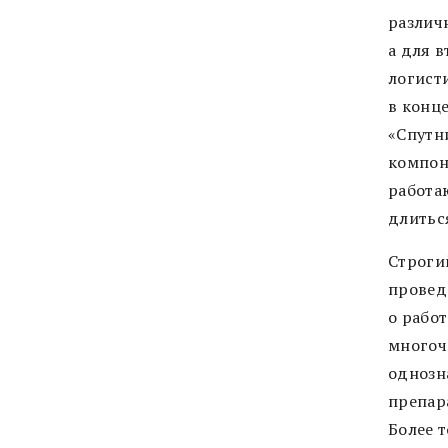
различ
а для 
логист
в конц
«Спутн
компон
работа
длитьс
Строгий
провед
о работ
многоч
однозн
препар
Более т