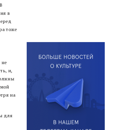
В
ия в
перед
ра тоже
 не
ь, и,
должны
 мой
отря на
ы для