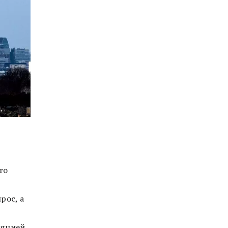
то
рос, а
яцией.