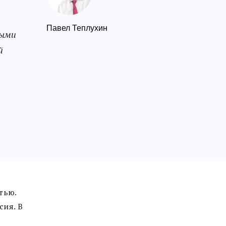
Павел Теплухин
выми
й
тью.
сия. В