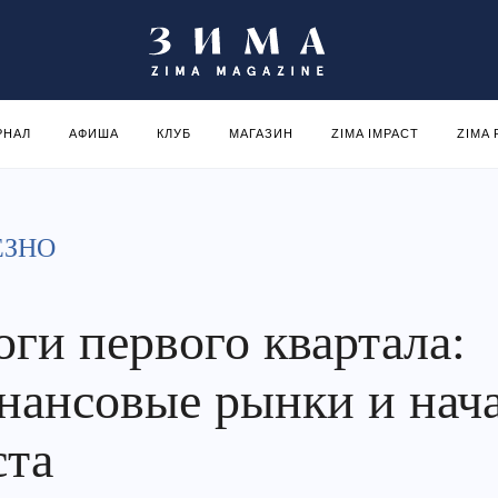
РНАЛ
АФИША
КЛУБ
МАГАЗИН
ZIMA IMPACT
ZIMA
ЕЗНО
оги первого квартала:
нансовые рынки и нач
ста