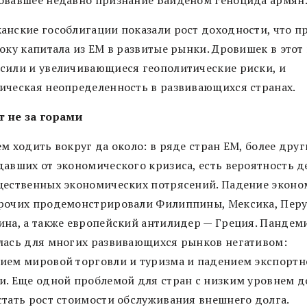
овавшее недавно признание Байденом геноцида армян
анские гособлигации показали рост доходности, что п
оку капитала из EM в развитые рынки. Дровишек в этот
сили и увеличивающиеся геополитические риски, и
ическая неопределенность в развивающихся странах.
 не за горами
м ходить вокруг да около: в ряде стран ЕМ, более друг
давших от экономического кризиса, есть вероятность д
щественных экономических потрясений. Падение экон
рочих продемонстрировали Филиппины, Мексика, Перу
ина, а также европейский антилидер — Греция. Пандем
лась для многих развивающихся рынков негативом:
ием мировой торговли и туризма и падением экспортн
и. Еще одной проблемой для стран с низким уровнем д
стать рост стоимости обслуживания внешнего долга.