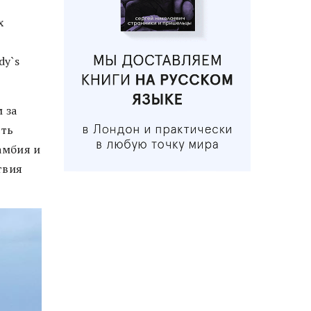
х
dy`s
 за
сть
амбия и
твия