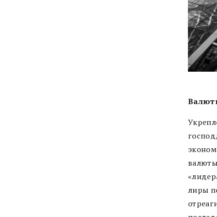
Валют
Укрепл
господ
экономи
валюты
«лидер
лиры п
отреаг