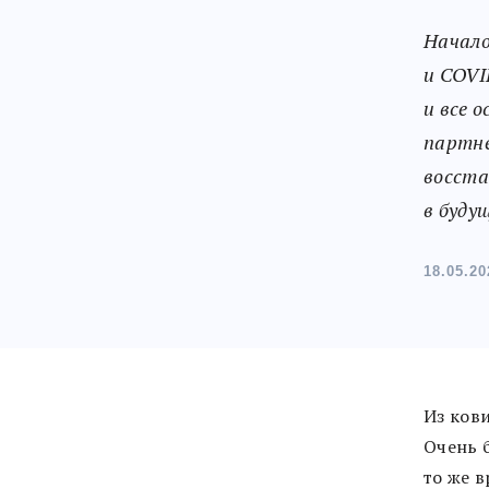
Начало
и COVI
и все 
партне
восста
в буду
18.05.20
Из ков
Очень 
то же 