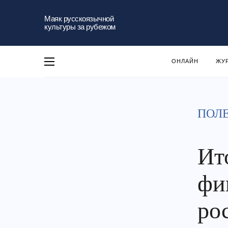
Маяк русскоязычной
культуры за рубежом
ОНЛАЙН
ЖУ
ПОЛ
Ит
фи
ро