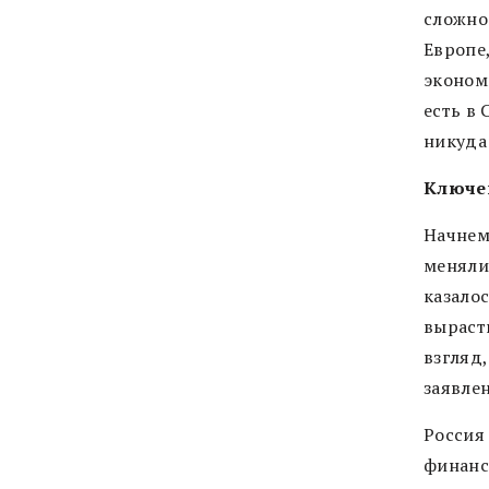
сложно
Европе
эконом
есть в
никуда
Ключе
Начнем
меняли
казало
выраст
взгляд,
заявле
Россия
финанс