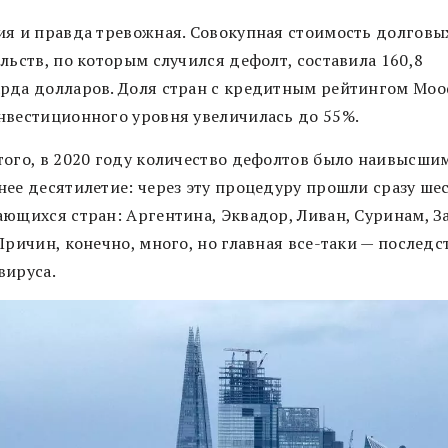
ия и правда тревожная. Совокупная стоимость долговы
льств, по которым случился дефолт, составила 160,8
рда долларов. Доля стран с кредитным рейтингом Moo
нвестиционного уровня увеличилась до 55%.
того, в 2020 году количество дефолтов было наивысшим
нее десятилетие: через эту процедуру прошли сразу ше
ающихся стран: Аргентина, Эквадор, Ливан, Суринам, З
Причин, конечно, много, но главная все-таки — последс
вируса.