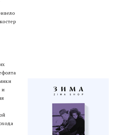
.
ривело
 костер
их
ефолта
омики
 и
ия
ой
охода