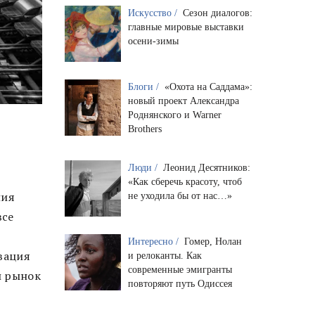
Искусство /
Сезон диалогов:
главные мировые выставки
осени-зимы
Блоги /
«Охота на Саддама»:
новый проект Александра
Роднянского и Warner
Brothers
Люди /
Леонид Десятников:
«Как сберечь красоту, чтоб
ния
не уходила бы от нас…»
все
Интересно /
Гомер, Нолан
вация
и релоканты. Как
современные эмигранты
и рынок
повторяют путь Одиссея