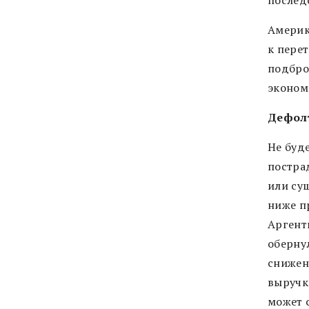
послед
Америк
к перет
подбро
эконом
Дефолт
Не буде
постра
или су
ниже п
Аргент
оберну
снижен
выручк
может 