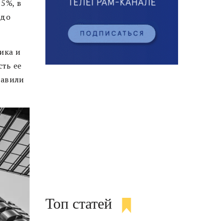
 5%, в
 до
ика и
ть ее
тавили
Топ статей