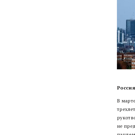
Россия
В март
трехле
рукотв
не пре
пандем