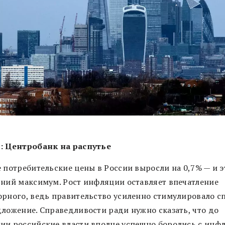
: Центробанк на распутье
е потребительские цены в России выросли на 0,7% — и э
тний максимум. Рост инфляции оставляет впечатление
орного, ведь правительство усиленно стимулировало сп
дложение. Справедливости ради нужно сказать, что до
ии российские власти вполне успешно боролись с инфл