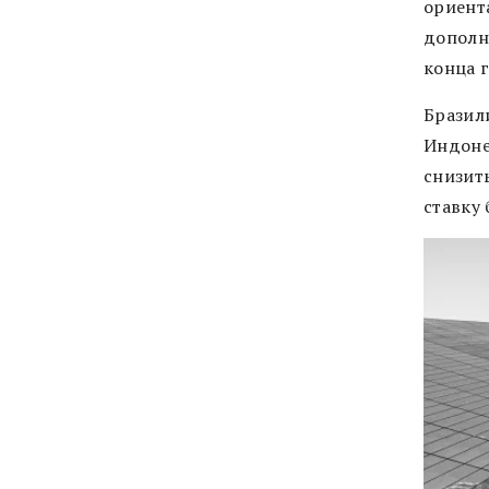
ориента
дополн
конца 
Бразил
Индоне
снизит
ставку 