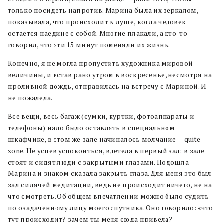
только посидеть напротив. Марина была их зеркалом,
показывала, что происходит в душе, когда человек
остается наедине с собой. Многие плакали, а кто-то
говорил, что эти 15 минут поменяли их жизнь.
Конечно, я не могла пропустить художника мировой
величины, и встав рано утром в воскресенье, несмотря на
проливной дождь, отправилась на встречу с Мариной. И
не пожалела.
Все вещи, весь багаж (сумки, куртки, фотоаппараты и
телефоны) надо было оставлять в специальном
шкафчике, в этом же зале начиналось молчание — quite
zone. Не успев успокоиться, влетела в первый зал: в зале
стоят и сидят люди с закрытыми глазами. Подошла
Марина и знаком сказала закрыть глаза. Для меня это был
зал сидячей медитации, ведь не происходит ничего, не на
что смотреть. Об общем впечатлении можно было судить
по озадаченному лицу моего спутника. Оно говорило: «что
тут происходит? зачем ты меня сюда привела?