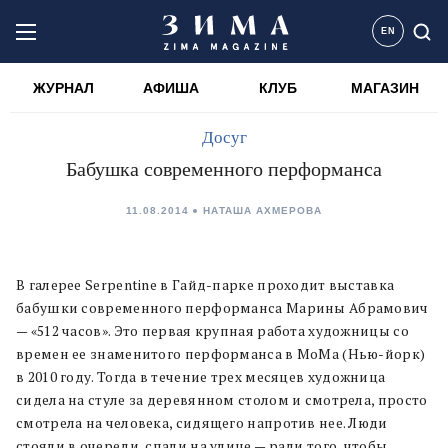
EN
ЖУРНАЛ
АФИША
КЛУБ
МАГАЗИН
Досуг
Бабушка современного перформанса
11.08.2014
НАТАША АХМЕРОВА
В галерее Serpentine в Гайд-парке проходит выставка
бабушки современного перформанса Марины Абрамович
— «512 часов». Это первая крупная работа художницы со
времен ее знаменитого перформанса в МоМа (Нью-йорк)
в 2010 году. Тогда в течение трех месяцев художница
сидела на стуле за деревянном столом и смотрела, просто
смотрела на человека, сидящего напротив нее. Люди
стояли в очереди, спали на улице — ради того, чтобы