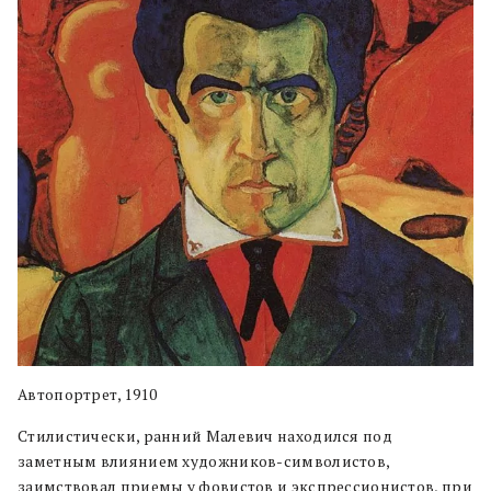
Автопортрет, 1910
Стилистически, ранний Малевич находился под
заметным влиянием художников-символистов,
заимствовал приемы у фовистов и экспрессионистов, при