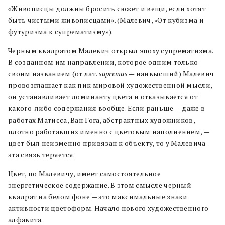
«Живописцы должны бросить сюжет и вещи, если хотят
быть чистыми живописцами». (Малевич, «От кубизма и
футуризма к супрематизму»).
Черным квадратом Малевич открыл эпоху супрематизма.
В созданном им направлении, которое одним только
своим названием (от лат.
supremus
— наивысший) Малевич
провозглашает как пик мировой художественной мысли,
он устанавливает доминанту цвета и отказывается от
какого-либо содержания вообще. Если раньше — даже в
работах Матисса, Ван Гога, абстрактных художников,
плотно работавших именно с цветовым наполнением, —
цвет был неизменно привязан к объекту, то у Малевича
эта связь теряется.
Цвет, по Малевичу, имеет самостоятельное
энергетическое содержание. В этом смысле черный
квадрат на белом фоне — это максимальные знаки
активности цветоформ. Начало нового художественного
алфавита.