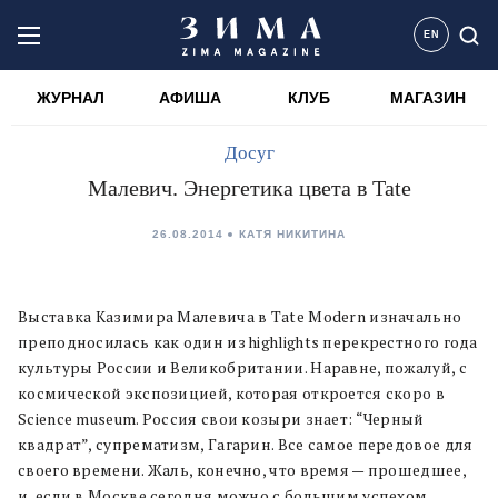
EN
ЖУРНАЛ
АФИША
КЛУБ
МАГАЗИН
Досуг
Малевич. Энергетика цвета в Tate
26.08.2014
КАТЯ НИКИТИНА
Выставка Казимира Малевича в Tate Modern изначально
преподносилась как один из highlights перекрестного года
культуры России и Великобритании. Наравне, пожалуй, с
космической экспозицией, которая откроется скоро в
Science museum. Россия свои козыри знает: “Черный
квадрат”, супрематизм, Гагарин. Все самое передовое для
своего времени. Жаль, конечно, что время — прошедшее,
и, если в Москве сегодня можно с большим успехом