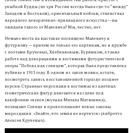
улыбкой Будды (не зря Россия всегда была где-то “между”
Западом и Востоком), ориентальный пейзаж, стилистика
народного декоративно-прикладного искусства — вы
ожидали такого от Малевича? Мы, честно, нет.
Немало места на выставке посвящено Малевичу и
футуризму — причем не только его картинам, но и дружбе
с поэтами Крученых, Хлебниковым, Бурлюком, а также
работе над декорациями и костюмами футуристической
оперы “Победа над солнцем”, которая была представлена
публике в 1913 году. В одном из залов можно, кстати,
посмотреть запись восстановленной гораздо позднее
версии. Странные персонажи в костюмах из цветных
геометрических фигур двигаются на сцене под
какофонию звуков (музыка Михала Матюшина),
похищают Солнце и провозглашают новые законы
мироздания: «Знайте, что земля не вертится» (либретто
Алексея Крученых).