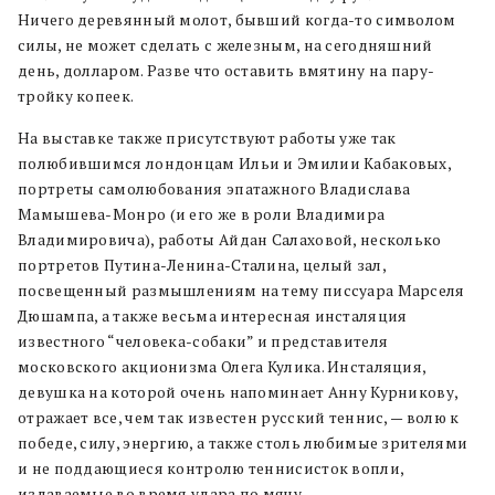
Ничего деревянный молот, бывший когда-то символом
силы, не может сделать с железным, на сегодняшний
день, долларом. Разве что оставить вмятину на пару-
тройку копеек.
На выставке также присутствуют работы уже так
полюбившимся лондонцам Ильи и Эмилии Кабаковых,
портреты самолюбования эпатажного Владислава
Мамышева-Монро (и его же в роли Владимира
Владимировича), работы Айдан Салаховой, несколько
портретов Путина-Ленина-Сталина, целый зал,
посвещенный размышлениям на тему писсуара Марселя
Дюшампа, а также весьма интересная инсталяция
известного “человека-собаки” и представителя
московского акционизма Олега Кулика. Инсталяция,
девушка на которой очень напоминает Анну Курникову,
отражает все, чем так известен русский теннис, — волю к
победе, силу, энергию, а также столь любимые зрителями
и не поддающиеся контролю теннисисток вопли,
издаваемые во время удара по мячу.