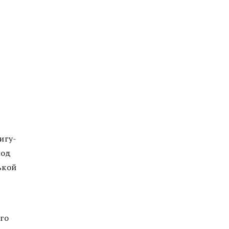
игу-
под
ькой
го