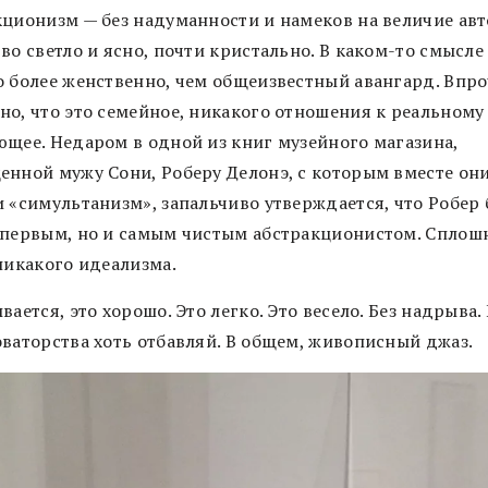
кционизм — без надуманности и намеков на величие авто
во светло и ясно, почти кристально. В каком-то смысле
о более женственно, чем общеизвестный авангард. Впро
но, что это семейное, никакого отношения к реальному
ющее. Недаром в одной из книг музейного магазина,
енной мужу Сони, Роберу Делонэ, с которым вместе он
и «симультанизм», запальчиво утверждается, что Робер 
 первым, но и самым чистым абстракционистом. Сплош
никакого идеализма.
вается, это хорошо. Это легко. Это весело. Без надрыва.
оваторства хоть отбавляй. В общем, живописный джаз.