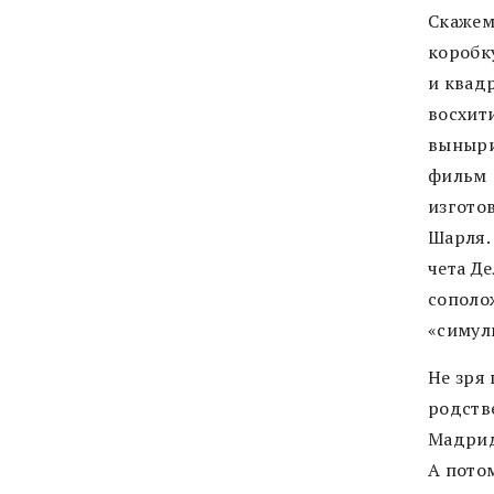
Скажем,
коробк
и квад
восхит
выныри
фильм 
изгото
Шарля. 
чета Д
сополо
«симул
Не зря 
родств
Мадрид
А потом