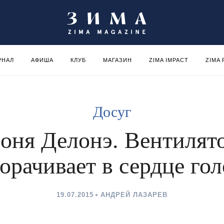
РНАЛ
АФИША
КЛУБ
МАГАЗИН
ZIMA IMPACT
ZIMA
Досуг
оня Делонэ. Вентилят
орачивает в сердце го
19.07.2015
АНДРЕЙ ЛАЗАРЕВ