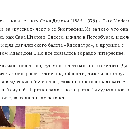
ь — на выставку Сони Делонэ (1885-1979) в Tate Moder
з-за «русских» черт в ее биографии. Из-за того, что она
ь как Сара Штерн в Одессе, и жила в Петербурге, и дел
ы для дягилевского балета «Клеопатра», и дружила с
том Ильяздом… Но все оказалось гораздо интереснее.
ussian connection, тут много чего можно отследить. Да 
аясь в биографические подробности, даже игнорируя
твоведческие объяснения, можно просто порадоваться.
дкий случай. Царство радостного цвета. Симультанное с
зрителю, если он сам захочет.