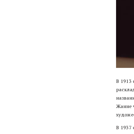
В 1913
раскла
назван
Жанне 
художес
В 1937