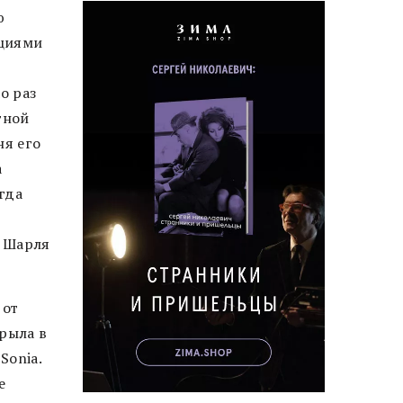
ю
ециями
о раз
тной
ня его
а
огда
я Шарля
 от
рыла в
Sonia.
е