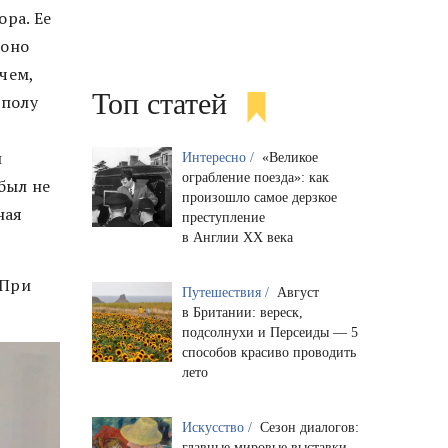
ра. Ее
 оно
чем,
Топ статей
 полу
и
Интересно /
«Великое
ограбление поезда»: как
был не
произошло самое дерзкое
ная
преступление
в Англии XX века
 При
Путешествия /
Август
в Британии: вереск,
подсолнухи и Персеиды — 5
способов красиво проводить
лето
Искусство /
Сезон диалогов:
главные мировые выставки