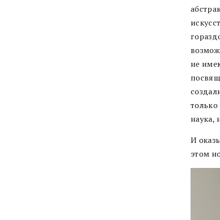
абстра
искусст
горазд
возмож
не име
посвящ
создал
только
наука, 
И оказы
этом н