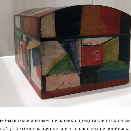
не быть голословным: несколько представленных на вы
в. Тут без биографичности и «женскости» не обойтись.