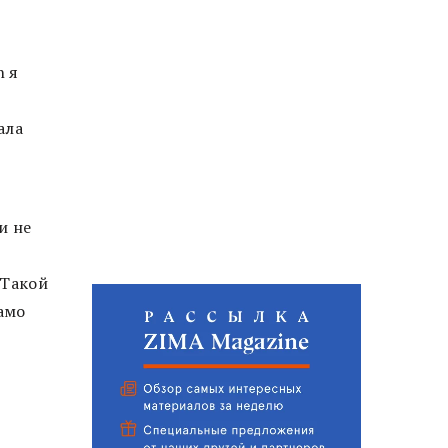
n я
ала
и не
 Такой
амо