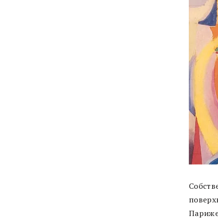
Собств
поверхн
Париже.