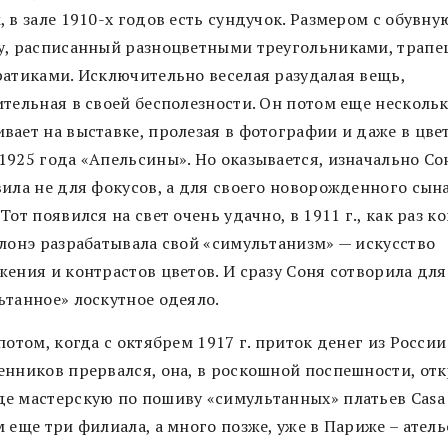
 в зале 1910-х годов есть сундучок. Размером с обувну
у, расписанный разноцветными треугольниками, трап
ратиками. Исключительно веселая разудалая вещь,
ительная в своей бесполезности. Он потом еще нескольк
вает на выставке, пролезая в фотографии и даже в цве
1925 года «Апельсины». Но оказывается, изначально Со
вила не для фокусов, а для своего новорожденного сын
Тот появился на свет очень удачно, в 1911 г., как раз к
елонэ разрабатывала свой «симультанизм» — искусство
жения и контрастов цветов. И сразу Соня сотворила дл
ьтанное» лоскутное одеяло.
потом, когда с октябрем 1917 г. приток денег из России
енников прервался, она, в роскошной поспешности, отк
е мастерскую по пошиву «симультанных» платьев Casa 
 еще три филиала, а много позже, уже в Париже – атель