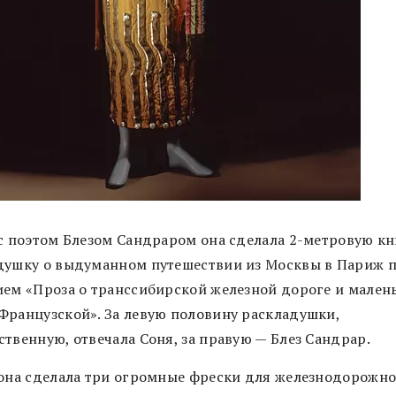
 с поэтом Блезом Сандраром она сделала 2-метровую кн
душку о выдуманном путешествии из Москвы в Париж 
ием «Проза о транссибирской железной дороге и мален
Французской». За левую половину раскладушки,
твенную, отвечала Соня, за правую — Блез Сандрар.
 она сделала три огромные фрески для железнодорожно