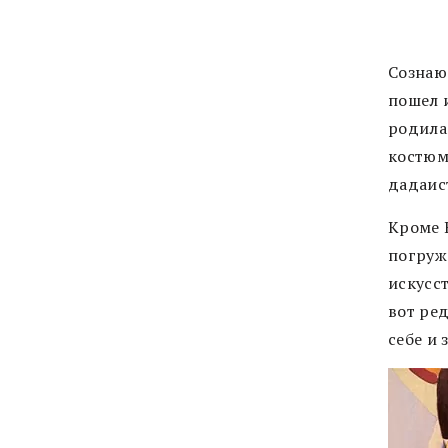
Сознаюс
пошел и
родилас
костюм
дадаис
Кроме R
погруж
искусс
вот ре
себе и 