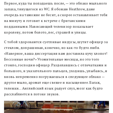
Первое, куда ты попадаешь после, — это облако мыльного
запаха, тянущегося из WC. Я обожаю Heathrow, даже
очередь на таможне не бесит, а скорее останавливает тебя
на минуту и готовит к встрече с британскими
подданными. Нависающий телевизор показывает
королеву, потом болото, лес, стражей и улицы.
С тобой здороваются суетливые индусы, шутит офицер за
стеклом, допрашивая, конечно, но как-то будто любя.
«Наверное, ваша диссертация вам доставила кучу хлопот!
Бессонные ночи?» Утомительные месяцы, но это того
стоило, господин офицер. Разделавшись с отпечатками и
большого, и указательного пальцев, уходишь, улыбаясь, и
вновь непременно погружаешься в следующее облако —
другое мыло, аромат еще свежее и насыщеннее. Багаж,
тележки… Английский язык радует слух, мозг как будто
расслабляется в потоке звуков.