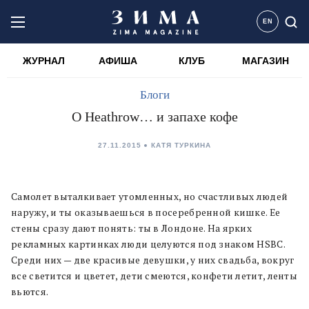
EN
ЖУРНАЛ
АФИША
КЛУБ
МАГАЗИН
Блоги
О Heathrow… и запахе кофе
27.11.2015
КАТЯ ТУРКИНА
Самолет выталкивает утомленных, но счастливых людей
наружу, и ты оказываешься в посеребренной кишке. Ее
стены сразу дают понять: ты в Лондоне. На ярких
рекламных картинках люди целуются под знаком HSBC.
Среди них — две красивые девушки, у них свадьба, вокруг
все светится и цветет, дети смеются, конфети летит, ленты
вьются.