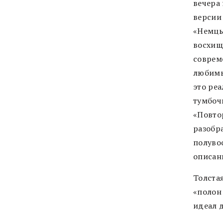
вечера 
версии
«Немцы
восхища
соврем
любимы
это ре
тумбоч
«Повто
разобр
полуво
описан
Толста
«полон 
идеал 