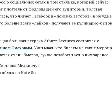
ос о социальных сетях и том отклике, который сейчас
ет писатель от фолловящей его аудитории, Толстая
ась, что читает Facebook в «поисках авторов» и не уди
что больше всего «лайков» получают ее кулинарно-быто
щая большая встреча Arbuzz Lectures состоится с
ином Смеховым
. Учитывая, что билеты на такие мероп
ются очень быстро, лучше позаботиться о них заранее.
 Светлана Мельничук
 обложке: Kate See