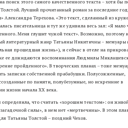
на поиск этого самого качественного текста – хотя бы п
 Толстой. Лучший прочитанный роман за последние год
» Александра Терехова. «Это текст, сделанный из круже
лась писательница и тут же удивила весь зал: «Я мало
енного. Меня глушит чужой текст». Возможно, поэтому 
й литературный жанр Татьяны Никитичны – мемуары 
альная прошедшая жизнь»), и сейчас в отеле на прикров
ке ее дожидаются воспоминания Людмилы Миклашевс
рение пройденного». В творческих планах – тоже мемуа
ать записки собственной прабабушки. Полусожженные,
ссозданные по памяти, полубезумные, но искренние в
ии жизни начала XX века.
я определила, что считать «хорошим текстом»: он живой
загадочной силы», в нем нет «мертвечины». В этом пла
для Татьяны Толстой – поздний Чехов.