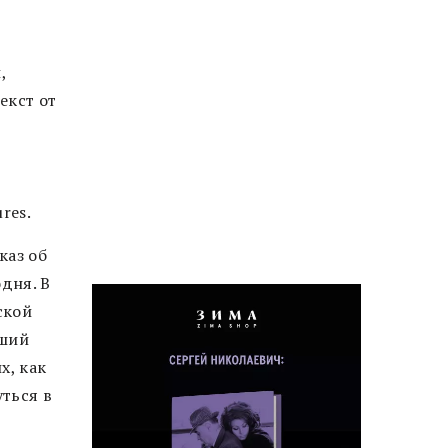
,
екст от
res.
каз об
дня. В
ской
оший
х, как
уться в