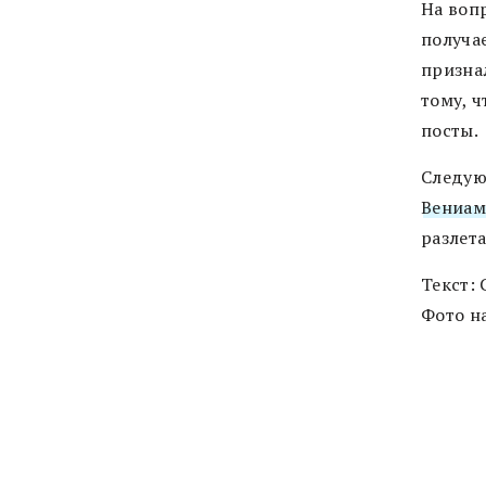
На вопр
получа
признал
тому, 
посты.
Следую
Вениам
разлета
Текст:
Фото на