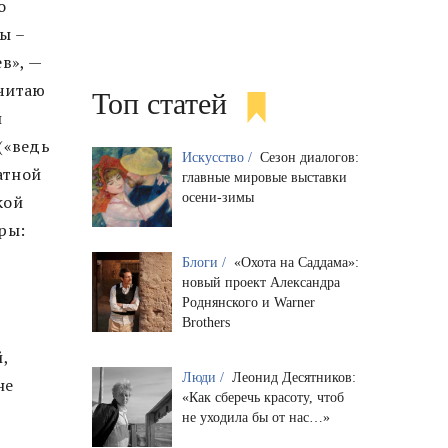
о
ы –
в», —
 читаю
Топ статей
и
(«ведь
Искусство /
Сезон диалогов:
атной
главные мировые выставки
осени-зимы
кой
ры:
Блоги /
«Охота на Саддама»:
новый проект Александра
Роднянского и Warner
Brothers
,
Люди /
Леонид Десятников:
не
«Как сберечь красоту, чтоб
не уходила бы от нас…»