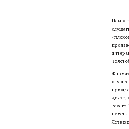
Нам вс
слушать
«плохог
произв
литера
Толстой
Формат 
осущес
прошло
деятел
текст».
писать 
Летнюю