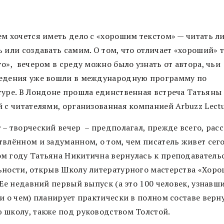
ем хочется иметь дело с «хорошим текстом» — читать ли
 или создавать самим. О том, что отличает «хороший» т
о», вечером в среду можно было узнать от автора, чьи
едения уже вошли в международную программу по
туре. В Лондоне прошла единственная встреча Татьяны
 с читателями, организованная компанией Arbuzz Lectu
– творческий вечер – предполагал, прежде всего, расс
твлённом и задуманном, о том, чем писатель живет сего
м году Татьяна Никитична вернулась к преподаватель
ьности, открыв Школу литературного мастерства «Хор
 Ее недавний первый выпуск (а это 100 человек, узнавши
и о чем) планирует практически в полном составе верн
 школу, также под руководством Толстой.