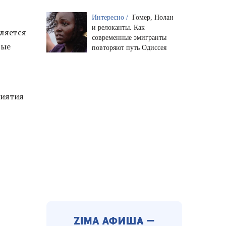
Интересно /
Гомер, Нолан
и релоканты. Как
вляется
современные эмигранты
вые
повторяют путь Одиссея
риятия