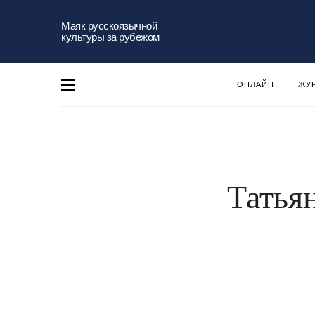
Маяк русскоязычной
культуры за рубежом
ОНЛАЙН
ЖУ
Татья