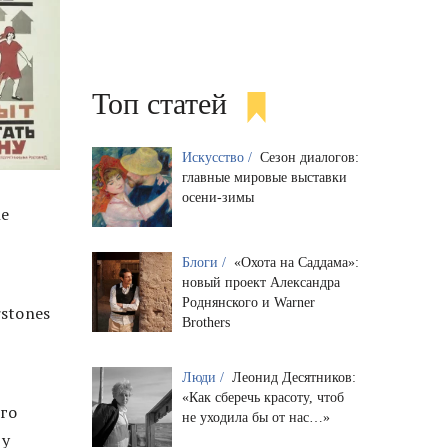
Топ статей
Искусство /
Сезон диалогов:
главные мировые выставки
осени-зимы
e
Блоги /
«Охота на Саддама»:
новый проект Александра
Роднянского и Warner
stones
Brothers
Люди /
Леонид Десятников:
«Как сберечь красоту, чтоб
го
не уходила бы от нас…»
 у