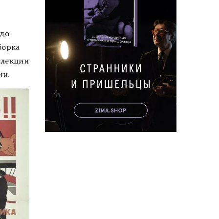
 до
борка
ллекции
ии.