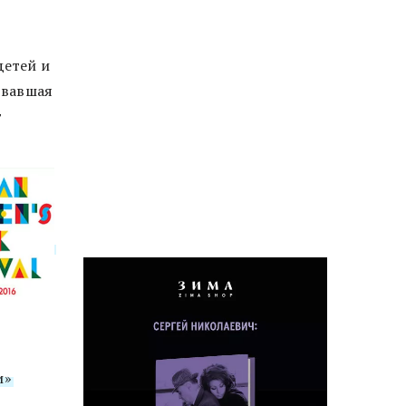
детей и
овавшая
т
и»