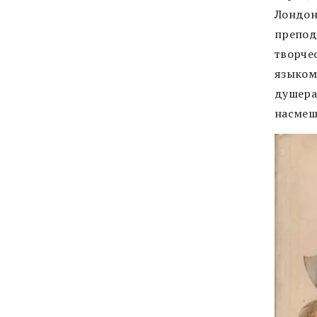
Лондон
препод
творче
языком
душера
насмеш