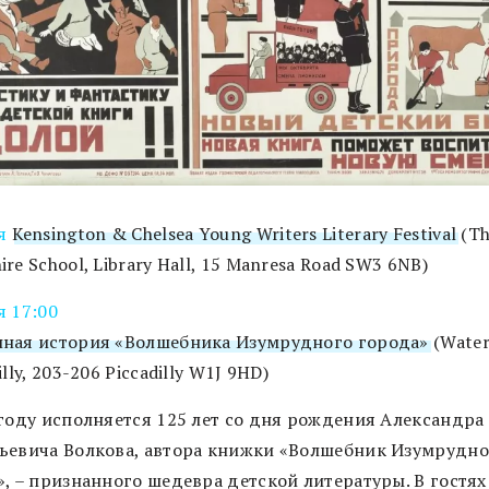
я
Kensington & Chelsea Young Writers Literary Festival
(Th
re School, Library Hall, 15 Manresa Road SW3 6NB)
я 17:00
ная история «Волшебника Изумрудного города»
(Water
illy, 203-206 Piccadilly W1J 9HD)
 году исполняется 125 лет со дня рождения Александра
ьевича Волкова, автора книжки «Волшебник Изумрудно
, – признанного шедевра детской литературы. В гостях