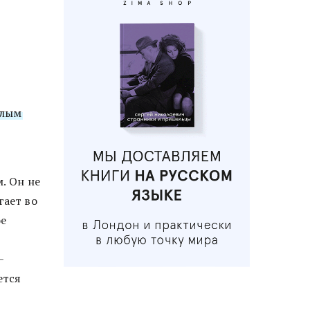
слым
. Он не
гает во
ое
–
ется