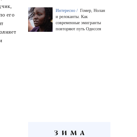
дчик,
Интересно /
Гомер, Нолан
по его
и релоканты. Как
ит
современные эмигранты
повторяют путь Одиссея
олняет
и