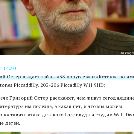
я 14:30
ий Остер выдаст тайны «38 попугаев» и «Котенка по им
tones Piccaddilly, 203-206 Piccadilly W1J 9HD)
рече Григорий Остер расскажет, чем живут сегодняшние
итература им полезна, а какая нет, и что мы можем
поставить атаке детского Голливуда и студии Walt Dis
е детей.