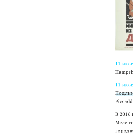
11 июн
Hampshi
11 июн
Подлин
Piccadd
В 2016
Мелент
города»