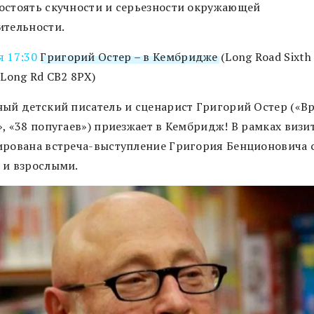
остоять скучности и серьезности окружающей
ительности.
я 17:30
Григорий Остер – в Кембридже
(Long Road Sixth
 Long Rd CB2 8PX)
ный детский писатель и сценарист Григорий Остер («В
, «38 попугаев») приезжает в Кембридж! В рамках визи
ирована встреча-выступление Григория Бенционовича 
 и взрослыми.