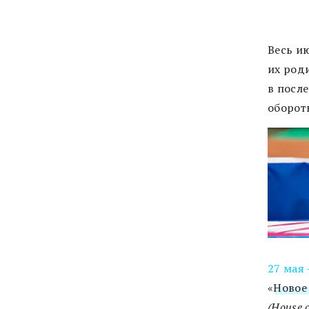
Весь и
их род
в посл
оборот
27 мая 
«
Новое
(House o