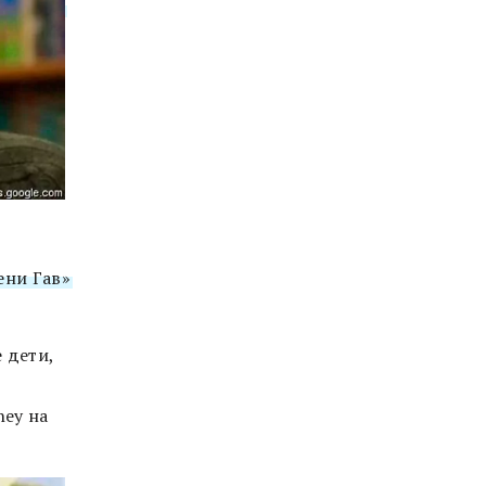
ени Гав»
 дети,
ney на