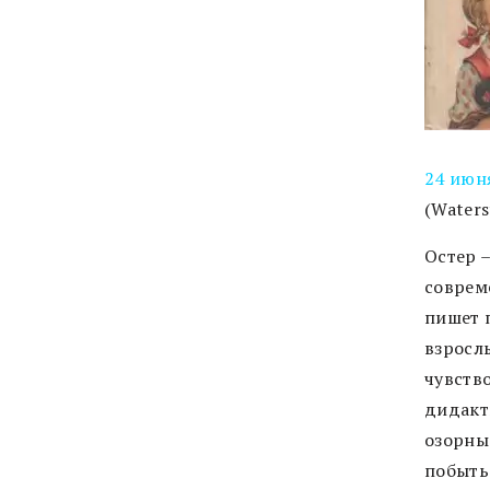
24 июн
(Waters
Остер 
соврем
пишет п
взросл
чувство
дидакт
озорны
побыть