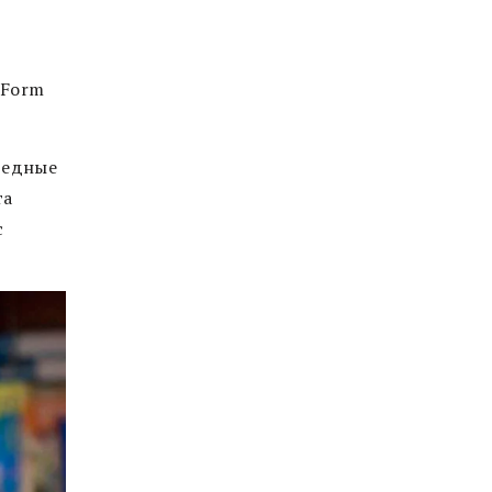
 Form
редные
та
с