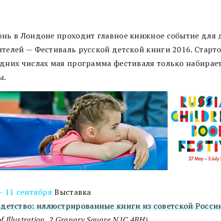
юнь в Лондоне проходит главное книжное событие для 
ителей — Фестиваль русской детской книги 2016. Старт
едних числах мая программа фестиваля только набирае
ы.
– 11 сентября
Выставка
 детство: иллюстрированные книги из советской Росси
f Illustration, 2 Granary Square N1C 4BH)