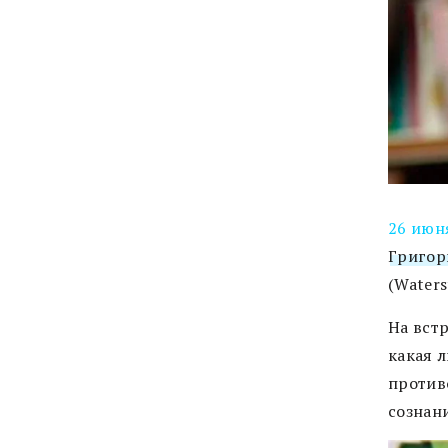
26 июн
Григор
(Waters
На вст
какая л
противо
сознани