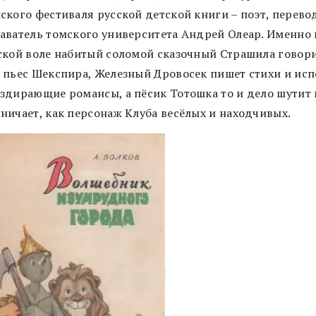
ского фестиваля русской детской книги – поэт, перево
аватель томского университета Андрей Олеар. Именно 
ской воле набитый соломой сказочный Страшила говор
 пьес Шекспира, Железный Дровосек пишет стихи и исп
здирающие романсы, а пёсик Тотошка то и дело шутит 
ничает, как персонаж Клуба весёлых и находчивых.