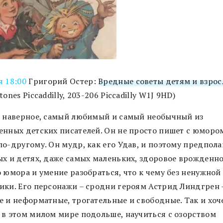
я 18:00
Григорий Остер:
Вредные советы детям и взро
tones Piccaddilly, 203-206 Piccadilly W1J 9HD)
– наверное, самый любимый и самый необычный из
енных детских писателей. Он не просто пишет с юмором
о-другому. Он мудр, как его Удав, и поэтому предпола
ых и детях, даже самых маленьких, здоровое врожденн
 юмора и умение разобраться, что к чему без ненужной
ики. Его персонажи – сродни героям Астрид Линдгрен 
е и неформатные, трогательные и свободные. Так и хоч
 в этом милом мире подольше, научиться с озорством