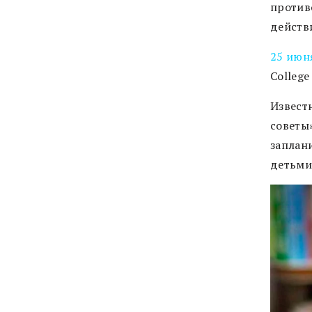
против
действ
25 июн
College
Извест
советы»
заплан
детьми