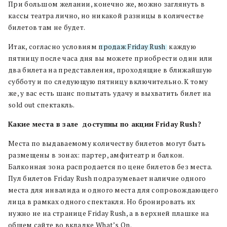
При большом желании, конечно же, можно заглянуть в
кассы театра лично, но никакой разницы в количестве
билетов там не будет.
Итак, согласно условиям
продаж Friday Rush
, каждую
пятницу после часа дня вы можете приобрести один или
два билета на представления, проходящие в ближайшую
субботу и по следующую пятницу включительно. К тому
же, у вас есть шанс попытать удачу и выхватить билет на
sold out спектакль.
Какие места в зале доступны по акции Friday Rush?
Места по выдаваемому количеству билетов могут быть
размещены в зонах: партер, амфитеатр и балкон.
Балконная зона распродается по цене билетов без места.
Пул билетов Friday Rush подразумевает наличие одного
места для инвалида и одного места для сопровождающего
лица в рамках одного спектакля. Но бронировать их
нужно не на странице Friday Rush, а в верхней плашке на
общем сайте во вкладке What’s On.