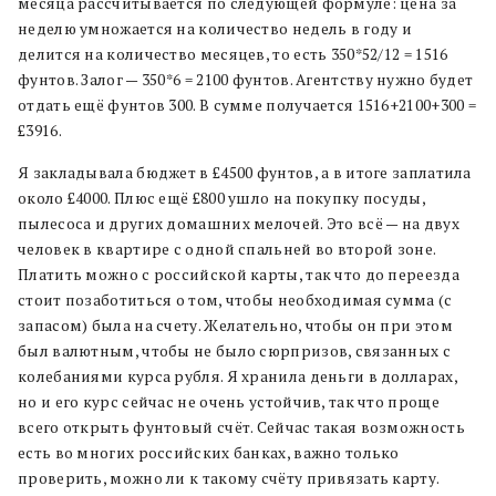
месяца рассчитывается по следующей формуле: цена за
неделю умножается на количество недель в году и
делится на количество месяцев, то есть 350*52/12 = 1516
фунтов. Залог — 350*6 = 2100 фунтов. Агентству нужно будет
отдать ещё фунтов 300. В сумме получается 1516+2100+300 =
£3916.
Я закладывала бюджет в £4500 фунтов, а в итоге заплатила
около £4000. Плюс ещё £800 ушло на покупку посуды,
пылесоса и других домашних мелочей. Это всё — на двух
человек в квартире с одной спальней во второй зоне.
Платить можно с российской карты, так что до переезда
стоит позаботиться о том, чтобы необходимая сумма (с
запасом) была на счету. Желательно, чтобы он при этом
был валютным, чтобы не было сюрпризов, связанных с
колебаниями курса рубля. Я хранила деньги в долларах,
но и его курс сейчас не очень устойчив, так что проще
всего открыть фунтовый счёт. Сейчас такая возможность
есть во многих российских банках, важно только
проверить, можно ли к такому счёту привязать карту.