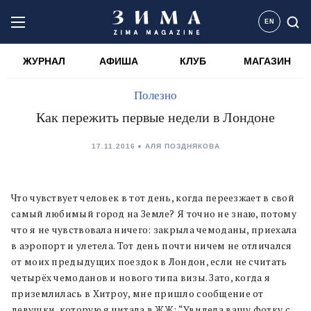
EN
ЖУРНАЛ
АФИША
КЛУБ
МАГАЗИН
Полезно
Как пережить первые недели в Лондоне
17.11.2016
АЛЯ ПОЗДНЯКОВА
Что чувствует человек в тот день, когда переезжает в свой
самый любимый город на Земле? Я точно не знаю, потому
что я не чувствовала ничего: закрыла чемоданы, приехала
в аэропорт и улетела. Тот день почти ничем не отличался
от моих предыдущих поездок в Лондон, если не считать
четырёх чемоданов и нового типа визы. Зато, когда я
приземлилась в Хитроу, мне пришло сообщение от
девушки, которую я читала в ЖЖ: “Увидела вашу фотку с