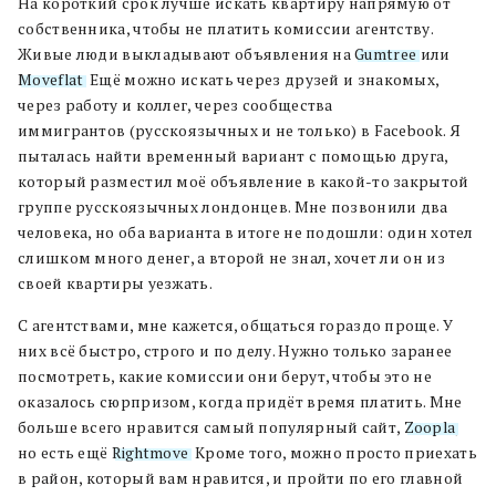
На короткий срок лучше искать квартиру напрямую от
собственника, чтобы не платить комиссии агентству.
Живые люди выкладывают объявления на
Gumtree
или
Moveflat
. Ещё можно искать через друзей и знакомых,
через работу и коллег, через сообщества
иммигрантов (русскоязычных и не только) в Facebook. Я
пыталась найти временный вариант с помощью друга,
который разместил моё объявление в какой-то закрытой
группе русскоязычных лондонцев. Мне позвонили два
человека, но оба варианта в итоге не подошли: один хотел
слишком много денег, а второй не знал, хочет ли он из
своей квартиры уезжать.
С агентствами, мне кажется, общаться гораздо проще. У
них всё быстро, строго и по делу. Нужно только заранее
посмотреть, какие комиссии они берут, чтобы это не
оказалось сюрпризом, когда придёт время платить. Мне
больше всего нравится самый популярный сайт,
Zoopla
,
но есть ещё
Rightmove
. Кроме того, можно просто приехать
в район, который вам нравится, и пройти по его главной