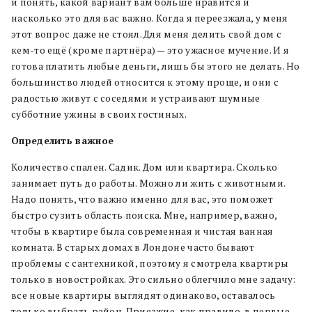
и понять, какой вариант вам больше нравится и
насколько это для вас важно. Когда я переезжала, у меня
этот вопрос даже не стоял. Для меня делить свой дом с
кем-то ещё (кроме партнёра) — это ужасное мучение. И я
готова платить любые деньги, лишь бы этого не делать. Но
большинство людей относится к этому проще, и они с
радостью живут с соседями и устраивают шумные
субботние ужины в своих гостиных.
Определить важное
Количество спален. Садик. Дом или квартира. Сколько
занимает путь до работы. Можно ли жить с животными.
Надо понять, что важно именно для вас, это поможет
быстро сузить область поиска. Мне, например, важно,
чтобы в квартире была современная и чистая ванная
комната.
В старых домах в Лондоне часто бывают
проблемы с сантехникой, поэтому я смотрела квартиры
только в новостройках. Это сильно облегчило мне задачу:
все новые квартиры выглядят одинаково, оставалось
только выбрать район. Приезжие, как правило, в первые