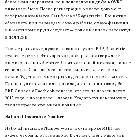
большими очередями, но в понедельник днём в OVRO
никого не было. После регистрации выдают документ,
который называется Certificate of Registration. Его нужно
обновлять при переездах, смене работы, смене фамилии
и в некоторых других случаях — полный список расскажут
в полиции.
Там же расскажут, нужно ли вам получать BRP, Biometric
residence permit. Это карточка, которая подтверждает
иммиграционный статус. Я пять лет о ней мечтала, но мне
её не дали. Сказали, что система меняется, и если им
нужно будет дать мне карточку, то они со мной свяжутся.
Прошло уже почти полтора года, и я спокойно живу без
BRP. Опрос на Facebook показал, что его не давали летом
2015 года, а до и после — давали. Угадать тут невозможно,
так что просто уточните в полиции.
National Insurance Number
National Insurance Number — это что-то вроде ИНН, он
нужен, чтобы платить налоги. В случае с Tier 2 налогами