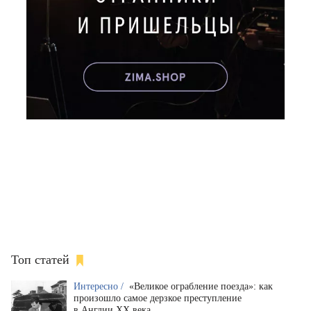
Топ статей
Интересно /
«Великое ограбление поезда»: как
произошло самое дерзкое преступление
в Англии XX века