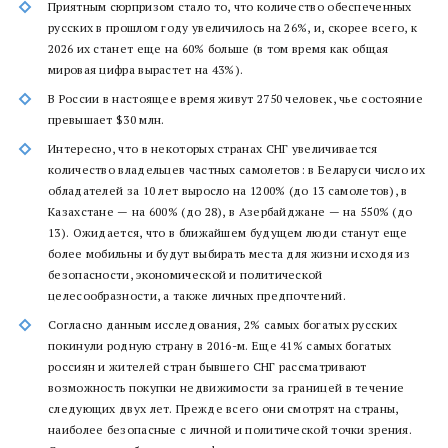
Приятным сюрпризом стало то, что количество обеспеченных
русских в прошлом году увеличилось на 26%, и, скорее всего, к
2026 их станет еще на 60% больше (в том время как общая
мировая цифра вырастет на 43%).
В России в настоящее время живут 2750 человек, чье состояние
превышает $30 млн.
Интересно, что в некоторых странах СНГ увеличивается
количество владельцев частных самолетов: в Беларуси число их
обладателей за 10 лет выросло на 1200% (до 13 самолетов), в
Казахстане — на 600% (до 28), в Азербайджане — на 550% (до
13). Ожидается, что в ближайшем будущем люди станут еще
более мобильны и будут выбирать места для жизни исходя из
безопасности, экономической и политической
целесообразности, а также личных предпочтений.
Согласно данным исследования, 2% самых богатых русских
покинули родную страну в 2016-м. Еще 41% самых богатых
россиян и жителей стран бывшего СНГ рассматривают
возможность покупки недвижимости за границей в течение
следующих двух лет. Прежде всего они смотрят на страны,
наиболее безопасные с личной и политической точки зрения.