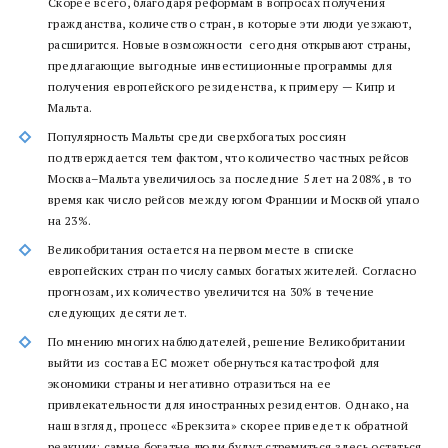
Скорее всего, благодаря реформам в вопросах получения
гражданства, количество стран, в которые эти люди уезжают,
расширится. Новые возможности сегодня открывают страны,
предлагающие выгодные инвестиционные программы для
получения европейского резиденства, к примеру — Кипр и
Мальта.
Популярность Мальты среди сверхбогатых россиян
подтверждается тем фактом, что количество частных рейсов
Москва–Мальта увеличилось за последние 5 лет на 208%, в то
время как число рейсов между югом Франции и Москвой упало
на 23%.
Великобритания остается на первом месте в списке
европейских стран по числу самых богатых жителей. Согласно
прогнозам, их количество увеличится на 30% в течение
следующих десяти лет.
По мнению многих наблюдателей, решение Великобритании
выйти из состава ЕС может обернуться катастрофой для
экономики страны и негативно отразиться на ее
привлекательности для иностранных резидентов. Однако, на
наш взгляд, процесс «Брекзита» скорее приведет к обратной
реакции: самые богатые люди будут стремиться здесь остаться,