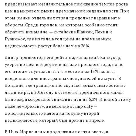
предсказывает незначительное понижение темпов роста
цен на мировом рынке премиальной недвижимости. При
этом рынки отдельных стран продолжат наращивать
обороты. Среди городов, на которые особенно стоит
обратить внимание, — китайские Шанхай, Пекин и
Гуанчжоу, где из года в год цены на премиальную
недвижимость растут более чем на 26%.
Лидер прошлогоднего рейтинга, канадский Ванкувер,
уверенно шел впереди и в начале прошлого года, но по
его итогам спустился на 7-е место из-за 15% налога,
введенного для иностранных покупателей в августе. В
Лондоне, где традиционно скупают дома самые богатые
люди мира, в 2016 году в сегменте премиального жилья
было зафиксировано снижение цен на 6,3%. И виной этому
даже не «Брекзит», а введение stamp duty —
дополнительного налога на покупку второй
недвижимости, который был принят в апреле.
В Нью-Йорке цены продолжили ползти вверх, и