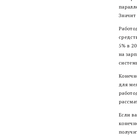
паралл
Значит
Работо
средств
5% в 20
на зар
систем
Конечн
для ме
работо
рассмат
Если ва
конечно
получит