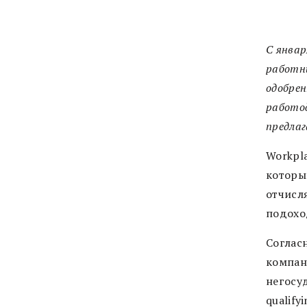
С январ
работни
одобрен
работод
предлаг
Workpl
которы
отчисля
подохо
Согласн
компан
негосу
qualify