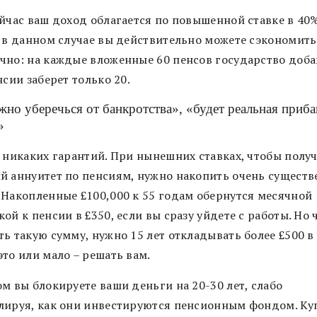
ейчас ваш доход облагается по повышенной ставке в 40
о в данном случае вы действительно можете сэкономить
чно: на каждые вложенные 60 пенсов государство доба
нсии заберет только 20.
жно уберечься от банкротства», «будет реальная приба
»
т никаких гарантий. При нынешних ставках, чтобы полу
й аннуитет по пенсиям, нужно накопить очень сущест
 Накопленные £100,000 к 55 годам обернутся месячной
ой к пенсии в £350, если вы сразу уйдете с работы. Но
ь такую сумму, нужно 15 лет откладывать более £500 в
то или мало – решать вам.
м вы блокируете ваши деньги на 20-30 лет, слабо
лируя, как они инвестируются пенсионным фондом. Ку