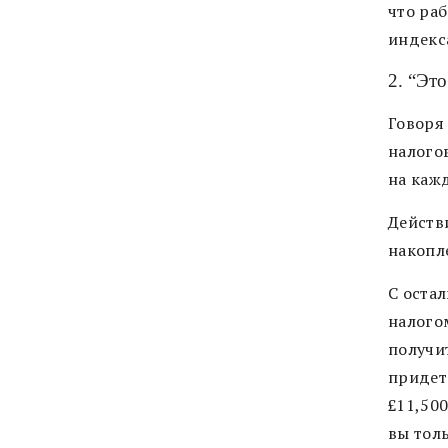
что раб
индекс
2. “Это
Говоря
налогов
на каж
Действ
накопле
С оста
налого
получи
придет
£11,50
вы толь