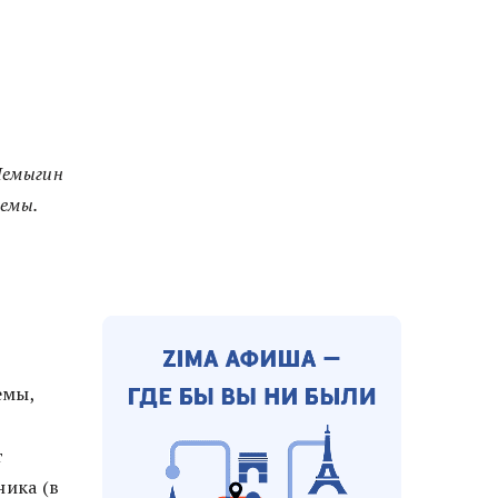
Немыгин
темы.
емы,
т
ника (в