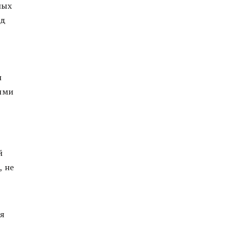
лых
нд
и
ими
й
, не
ся