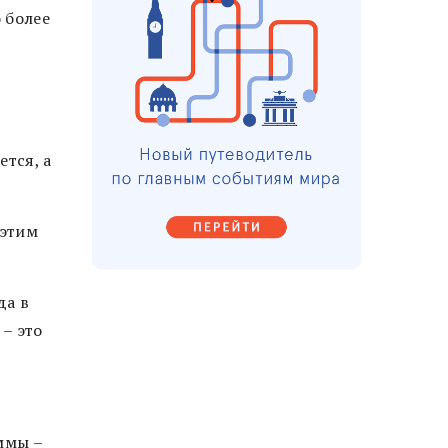
 более
тся, а
 этим
да в
 – это
ммы –