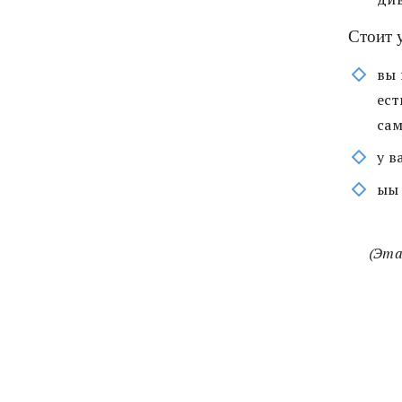
Стоит у
вы 
ест
сам
у в
ыы 
(Эта