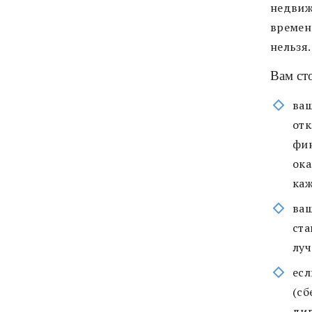
недвиж
времен
нельзя.
Вам сто
ваш
отк
фин
ока
каж
ваш
ста
луч
есл
(сб
див