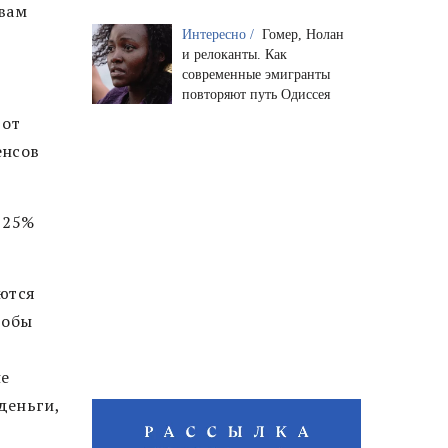
 вам
Интересно /
Гомер, Нолан
и релоканты. Как
современные эмигранты
повторяют путь Одиссея
 от
енсов
 25%
ются
тобы
не
деньги,