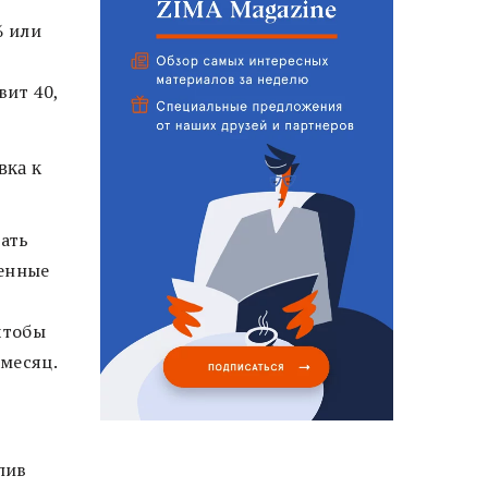
% или
вит 40,
вка к
чать
венные
 чтобы
 месяц.
пив