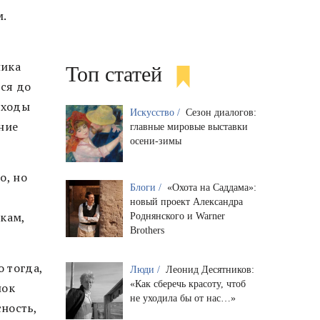
м.
ника
Топ статей
тся до
асходы
Искусство /
Сезон диалогов:
ние
главные мировые выставки
осени-зимы
о, но
Блоги /
«Охота на Саддама»:
новый проект Александра
кам,
Роднянского и Warner
Brothers
 тогда,
Люди /
Леонид Десятников:
«Как сберечь красоту, чтоб
лок
не уходила бы от нас…»
сность,