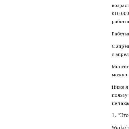
возраст
£10,000
работн
Работни
С апре
с апрел
Многие
можно 
Ниже я
пользу 
не така
1. “Эт
Workpl