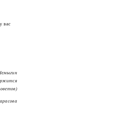
у вас
Немыгин
держится
советов)
арасова