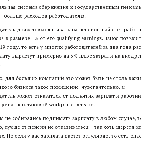
ельная система сбережения к государственным пенсия
 – больше расходов работодателю.
датель должен выплачивать на пенсионный счет работ
а в размере 1% от его qualifying earnings. Взнос повыси
19 году, то есть у многих работодателей за два года р
плату вырастут примерно на 5% плюс затраты на внедре
ы.
о, для больших компаний это может быть не столь важн
лкого бизнеса такое повышение чувствительно, и
датель может отказаться от поднятия зарплаты работни
ривая как таковой workplace pension.
м не собирались поднимать зарплату в любом случае, то
, лучше от пенсии не отказываться – так хоть шерсти к
е. Но если у вас зарплата растет регулярно, то есть опа