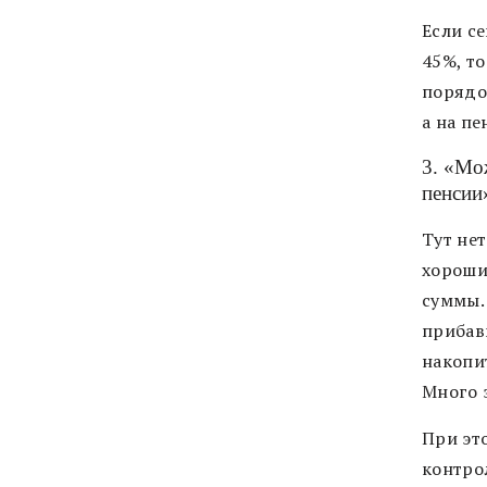
Если с
45%, т
порядо
а на пе
3. «Мо
пенсии
Тут не
хороши
суммы.
прибавк
накопит
Много э
При это
контро