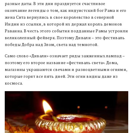
разные даты. В эти дни празднуется счастливое
окончание легенды о том, как индуистский бог Рама и его
жена Сита вернулись в свое королевство в северной
Индии из ссылки, в которой их держал король демонов
Раванна. В честь этого события подданные Рамы устроили
великолепный фейверк. Поэтому Дивали – это фестиваль
победы Добра над Злом, света над темнотой.
Само слово «Дивали» означает ряды зажженных лампад –
поэтому его второе название «фестиваль света». Дома,
магазины украшаются свечами и разноцветными огнями,
которые горят все пять дней. Эти огни видны даже из
космоса.