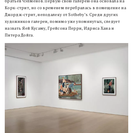
братьев Чэпменов. Первую свою галерею она основала на
Корк-стрит, но со временем перебралась в помещение на
Джордж-стрит, неподалеку от Sotheby’s. Cреди других
художников галереи, помимо уже упомянутых, следует
назвать Яей Кусаму, Грейсона Перри, Идриса Хана и
Питера Дойга.