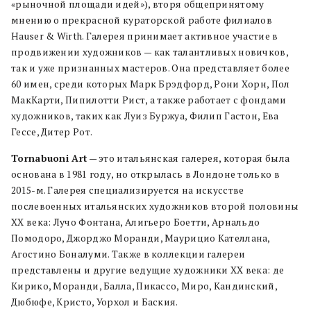
«рыночной площади идей»), вторя общепринятому
мнению о прекрасной кураторской работе филиалов
Hauser & Wirth. Галерея принимает активное участие в
продвижении художников — как талантливых новичков,
так и уже признанных мастеров. Она представляет более
60 имен, среди которых Марк Брэдфорд, Рони Хорн, Пол
МакКарти, Пипилотти Рист, а также работает с фондами
художников, таких как Луиз Буржуа, Филип Гастон, Ева
Гессе, Дитер Рот.
Tornabuoni Art
— это итальянская галерея, которая была
основана в 1981 году, но открылась в Лондоне только в
2015-м. Галерея специализируется на искусстве
послевоенных итальянских художников второй половины
XX века: Лучо Фонтана, Алигьеро Боетти, Арнальдо
Помодоро, Джорджо Моранди, Маурицио Кателлана,
Агостино Боналуми. Также в коллекции галереи
представлены и другие ведущие художники XX века: де
Кирико, Моранди, Балла, Пикассо, Миро, Кандинский,
Дюбюфе, Кристо, Уорхол и Баския.