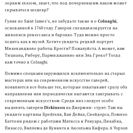
зорким глазом, знает, что под почерневшим лаком может
скрываться шедевр?
Гуляя по Saint James’s, не забудьте также и о
Colnaghi
,
основанной в 1760 году. Галерея специализируется на
живописи ренессанса и барокко. Туда можно просто
ходить как в музей. Хотите увидеть редкий портрет
Микеланджело работы Крести? Пожалуйста. А может, вам
Тициана, Риберу, Пармиджанино или Эль Греко? Тогда
вам точно в Colnaghi.
Помимо специализирующихся исключительно на старых
мастерах или на современном искусстве галерей,
появляется все больше тех, которые охватывают сразу оба
направления или периодически пытаются заигрывать с
современным искусством. Среди них следует особо
выделить галерею
Dickinson
на Джермин- стрит. Там вы
увидите картины Брейгеля, Ван Дейка, Снейдерса, Помпео
Баттони рядом с работами Матисса и Ренуара, Пикабиа,
Пикассо, Виллема де Кунинга и Ансельма Кифера. А Уорхол