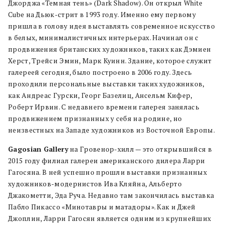
Джорджа «Темная тень» (Dark Shadow). Он открыл White
Cube на Дьюк-стрит в 1993 году. Именно ему первому
пришла в голову идея выставлять современное искусство
в белых, минималистичных интерьерах. Начинал он с
продвижения британских художников, таких как Дэмиен
Херст, Трейси Эмин, Марк Куинн. Здание, которое служит
галереей сегодня, было построено в 2006 году. Здесь
проходили персональные выставки таких художников,
как Андреас Гурски, Георг Базелиц, Ансельм Кифер,
Роберт Ирвин. С недавнего времени галерея занялась
продвижением признанных у себя на родине, но
неизвестных на Западе художников из Восточной Европы.
Gagosian Gallery
на Гровенор-хилл — это открывшийся в
2015 году филиал галереи американского дилера Ларри
Гагосяна. В ней успешно прошли выставки признанных
художников-модернистов Ива Кляйна, Альберто
Джакометти, Эда Руча. Недавно там закончилась выставка
Пабло Пикассо «Минотавры и матадоры». Как и Джей
Джоплин, Ларри Гагосян является одним из крупнейших