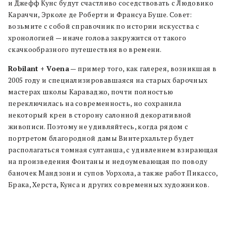
и Джефф Кунс будут счастливо соседствовать с Людовико
Караччи, Эрколе де Роберти и Франсуа Буше. Совет:
возьмите с собой справочник по истории искусства с
хронологией — иначе голова закружится от такого
скачкообразного путешествия во времени.
Robilant + Voena
— пример того, как галерея, возникшая в
2005 году и специализировавшаяся на старых барочных
мастерах школы Караваджо, почти полностью
переключилась на современность, но сохранила
некоторый крен в сторону салонной декоративной
живописи. Поэтому не удивляйтесь, когда рядом с
портретом благородной дамы Винтерхальтер будет
располагаться томная султанша, с удивлением взирающая
на произведения Фонтаны и недоумевающая по поводу
баночек Мандзони и супов Уорхола, а также работ Пикассо,
Брака, Херста, Кунса и других современных художников.