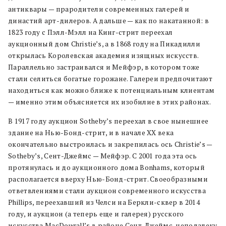
антиквары — прародители современных галерей и
династий арт-дилеров. А дальше — как по накатанной: в
1823 году с Пэлл-Мэлл на Кинг-стрит переехал
аукционный дом Christie’s, а в 1868 году на Пикадилли
открылась Королевская академия изящных искусств.
Параллельно застраивался и Мейфэр, в котором тоже
стали селиться богатые горожане. Галереи предпочитают
находиться как можно ближе к потенциальным клиентам
— именно этим объясняется их изобилие в этих районах.
В 1917 году аукцион Sotheby’s переехал в свое нынешнее
здание на Нью-Бонд-стрит, и в начале XX века
окончательно выстроилась и закрепилась ось Сhristie’s —
Sotheby’s, Сент-Джеймс — Мейфэр. С 2001 года эта ось
протянулась и до аукционного дома Bonhams, который
располагается вверху Нью-Бонд-стрит. Своеобразными
ответвлениями стали аукцион современного искусства
Phillips, переехавший из Челси на Беркли-сквер в 2014
году, и аукцион (а теперь еще и галерея) русского
искусства MacDougall’s в районе Сент-Джеймс, неподалеку