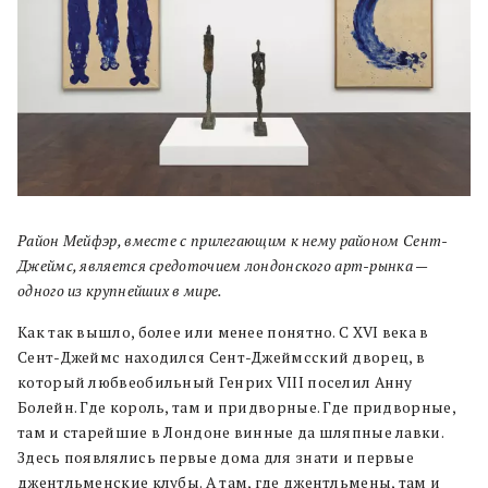
Район Мейфэр, вместе с прилегающим к нему районом Сент-
Джеймс, является средоточием лондонского арт-рынка —
одного из крупнейших в мире.
Как так вышло, более или менее понятно. С XVI века в
Сент-Джеймс находился Сент-Джеймсский дворец, в
который любвеобильный Генрих VIII поселил Анну
Болейн. Где король, там и придворные. Где придворные,
там и старейшие в Лондоне винные да шляпные лавки.
Здесь появлялись первые дома для знати и первые
джентльменские клубы. А там, где джентльмены, там и