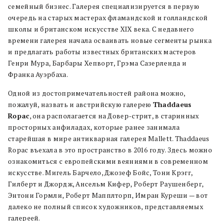
семейный бизнес. Галерея специализируется в первую
очередь на старых мастерах фламандской и голландской
школы и британском искусстве XIX века. С недавнего
времени галерея начала осваивать новые сегменты рынка
и предлагать работы известных британских мастеров
Генри Мура, Барбары Хепворт, Грэма Сазерленда и
Франка Ауэрбаха.
Одной из достопримечательностей района можно,
пожалуй, назвать и австрийскую галерею
Thaddaeus
Ropac
, она располагается на Довер-стрит, в старинных
просторных анфиладах, которые ранее занимала
старейшая в мире антикварная галерея Mallett. Thaddaeus
Ropac въехала в это пространство в 2016 году. Здесь можно
ознакомиться с европейскими веяниями в современном
искусстве. Мигель Барчело, Джозеф Бойс, Тони Крэгг,
Гилберт и Джордж, Ансельм Кифер, Роберт Раушенберг,
Энтони Гормли, Роберт Мапплторп, Имран Куреши — вот
далеко не полный список художников, представляемых
галереей.