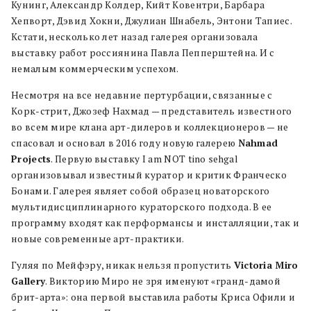
Кунинг, Александр Колдер, Кийт Ковентри, Барбара
Хепворт, Дэвид Хокни, Джулиан Шнабель, Энтони Тапиес.
Кстати, несколько лет назад галерея организовала
выставку работ россиянина Павла Пепперштейна. И с
немалым коммерческим успехом.
Несмотря на все недавние пертурбации, связанные с
Корк-стрит, Джозеф Нахмад — представитель известного
во всем мире клана арт-дилеров и коллекционеров — не
спасовал и основал в 2016 году новую галерею
Nahmad
Projects
. Первую выставку I am NOT tino sehgal
организовывал известный куратор и критик Франческо
Бонами. Галерея являет собой образец новаторского
мультидисциплинарного кураторского подхода. В ее
программу входят как перформансы и инсталляции, так и
новые современные арт-практики.
Гуляя по Мейфэру, никак нельзя пропустить
Victoria Miro
Gallery
. Викторию Миро не зря именуют «гранд-дамой
брит-арта»: она первой выставила работы Криса Офили и