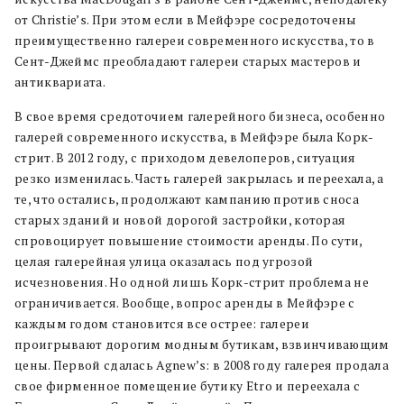
от Christie’s. При этом если в Мейфэре сосредоточены
преимущественно галереи современного искусства, то в
Сент-Джеймс преобладают галереи старых мастеров и
антиквариата.
В свое время средоточием галерейного бизнеса, особенно
галерей современного искусства, в Мейфэре была Корк-
стрит. В 2012 году, с приходом девелоперов, ситуация
резко изменилась. Часть галерей закрылась и переехала, а
те, что остались, продолжают кампанию против сноса
старых зданий и новой дорогой застройки, которая
спровоцирует повышение стоимости аренды. По сути,
целая галерейная улица оказалась под угрозой
исчезновения. Но одной лишь Корк-стрит проблема не
ограничивается. Вообще, вопрос аренды в Мейфэре с
каждым годом становится все острее: галереи
проигрывают дорогим модным бутикам, взвинчивающим
цены. Первой сдалась Agnew’s: в 2008 году галерея продала
свое фирменное помещение бутику Etro и переехала с