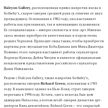
Halcyon Gallery
, расположенная прямо напротив входа в
Sotheby’s, скорее галерея средней руки (в отличие от двух
предыдущих). Основанная в 1982 году, она выставляет
работы как признанных, так и начинающих художников.
Ее специализация — импрессионисты и поп-арт. Именно
здесь можно приобрести качественных и порою очень
редких Уорхолов. Приходят сюда также, чтобы приобрести
картины рок-музыкантов Боба Дилана или Мика Джаггера.
Помимо этого галерея выставляет работы скульпторов
Лоренцо Куинна, Дейла Чихули и является официальным
лондонским представителем российского скульптора
Даши Намдакова.
Рядом с Halcyon Gallery, также напротив Sotheby’s,
расположена галерея
Richard Green
, основанная в 1955
году. В нынешнее здание на Нью-Бонд-стрит галерея
переехала в 1998 году. Кстати, здесь некогда был дом
адмирала Нельсона, а потом штаб-галерея династии арт-
дилеров Вильденштейнов. Richard Green — это закрытый