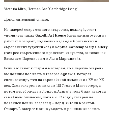
Victoria Miro, Herman Bas ‘Cambridge living’
Дополнительный список
Из галерей современного искусства, пожалуй, стоит
упомянуть также
Gazelli Art House
(специализируется на
работах молодых, подающих надежды британских и
европейских художников) и
Sophia Contemporary Gallery
(галерея современного иранского искусства, основанная
Василием Царенковым и Лали Марганией).
Если вас тянет к старым мастерам, то в первую очередь
вы должны побывать в галерее
Agnew’s
, которая
специализируется на европейской живописи с XV по XX
век. Сама галерея возникла в 1817 году в Манчестере, а
потом перебралась в Лондон. Agnew’s тоже были некогда
семейным бизнесом, пока в 2013 году у галереи не
появился новый владелец — лорд Энтони Крайтон-
Стюарт. В галерее можно увидеть и раннюю живопись