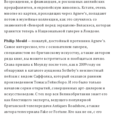
Возрождения, и фламандцев, и роскошных английских
прерафаэлитов, и европейскую живопись. Кстати, очень
многие из картин, проходящих через Agnew’s, попадают
потом в музейные коллекции, как это случилось со
знаменитой «Венерой перед зеркалом» Веласкеса, которая
хранится теперь в Национальной галерее в Лондоне.
Philip Mould
— пожалуй, достойный противник Agnew’s.
Самое интересное, что с основателем галереи,
специалистом по британскому искусству, а также автором
ряда книг, вы можете встретиться и пообщаться лично.
Слава пришла к Моулду после того, как в 2009 году он
обнаружил в каталоге аукциона Sotheby’s неизвестный
пейзаж с видом Саффолка, который оказался ранним
произведением Томаса Гейнсборо. И это было только
началом серии открытий, совершенных арт-дилером и
искусствоведом. С тех пор вся Великобритания знает его
как блестящего эксперта, ведущего популярной
британской телепередачи Antiques Roadshow, а также
автора телесериала Fake or Fortune. Кто как не он, с его