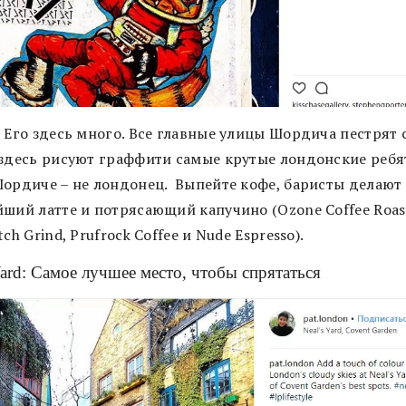
 Его здесь много. Все главные улицы Шордича пестрят 
 здесь рисуют граффити самые крутые лондонские ребят
Шордиче – не лондонец. Выпейте кофе, баристы делают
йший латте и потрясающий капучино (Ozone Coffee Roast
tch Grind, Prufrock Coffee и Nude Espresso).
Yard: Самое лучшее место, чтобы спрятаться