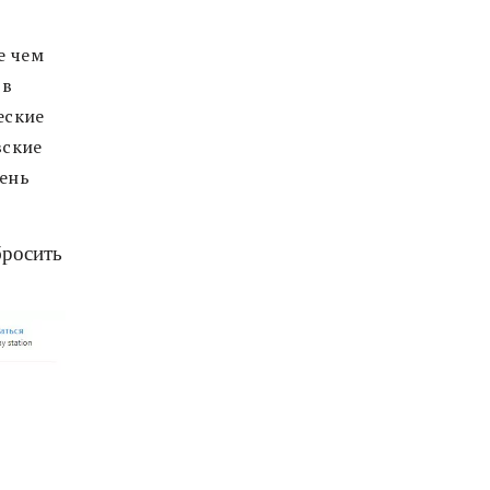
е чем
 в
еские
вские
чень
бросить