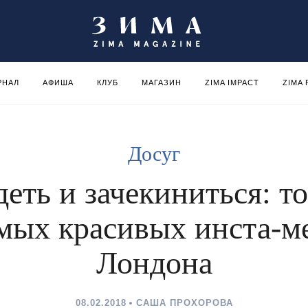
РНАЛ
АФИША
КЛУБ
МАГАЗИН
ZIMA IMPACT
ZIMA
Досуг
еть и зачекиниться: т
мых красивых инста-м
Лондона
08.02.2018
САША ПРОХОРОВА