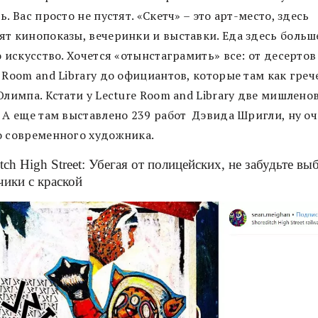
ь. Вас просто не пустят. «Скетч» – это арт-место, здесь
ят кинопоказы, вечеринки и выставки. Еда здесь больш
о искусство. Хочется «отынстаграмить» все: от десертов
 Room and Library до официантов, которые там как греч
Олимпа. Кстати у Lecture Room and Library две мишлено
. А еще там выставлено 239 работ Дэвида Шригли, ну о
о современного художника.
tch High Street: Убегая от полицейских, не забудьте вы
чики с краской