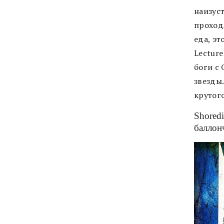
наизуст
проход
еда, эт
Lecture
боги с 
звезды
крутог
Shoredi
баллон