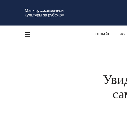
Маяк русскоязычной
культуры за рубежом
ОНЛАЙН
ЖУ
Увид
са