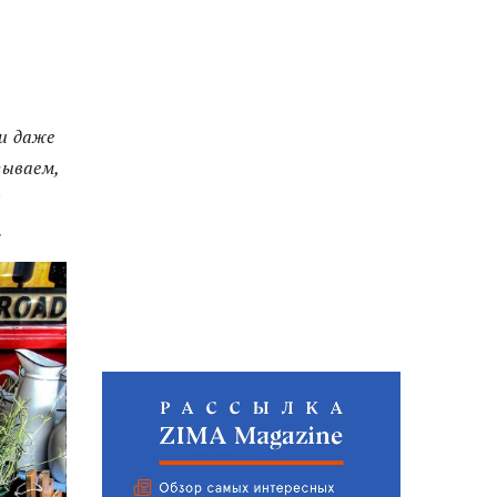
 и даже
зываем,
я
.