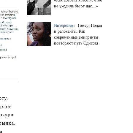
«Как сберечь красоту, чтоб
не уходила бы от нас…»
Интересно /
Гомер, Нолан
и релоканты. Как
современные эмигранты
повторяют путь Одиссея
ту.
р: от
еркури
рынка.
а