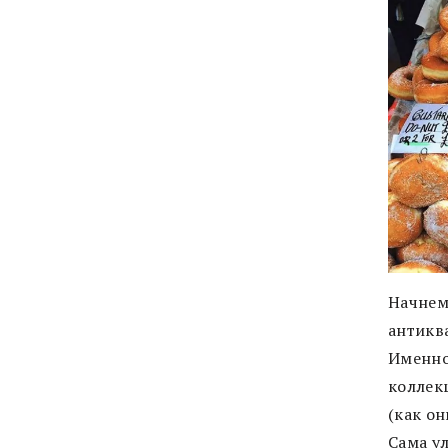
Начнем
антикв
Именно
коллек
(как он
Сама у