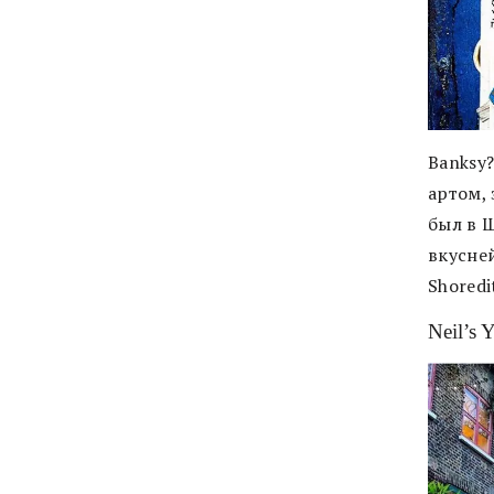
Banksy?
артом,
был в 
вкусне
Shoredi
Neil’s 