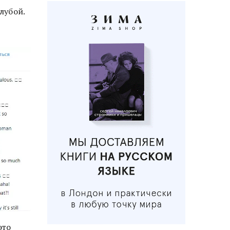
лубой.
это