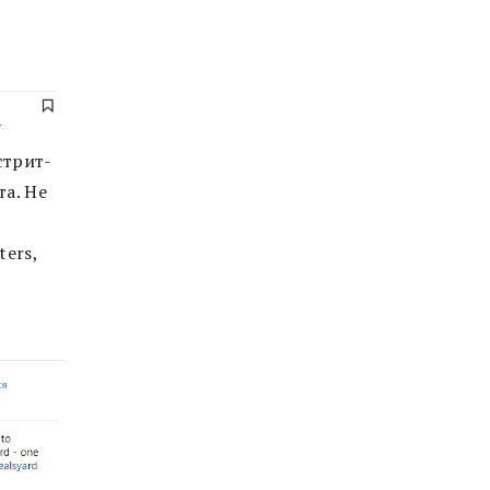
стрит-
а. Не
ers,