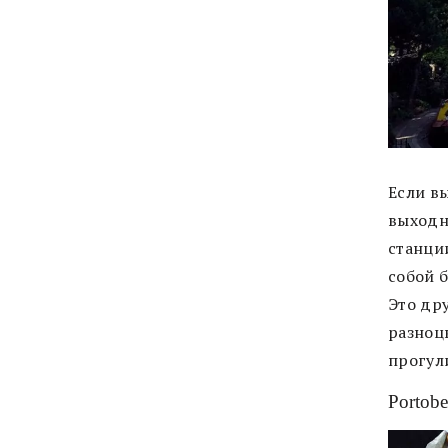
Если вы
выходны
станции
собой б
Это др
разноц
прогул
Portob