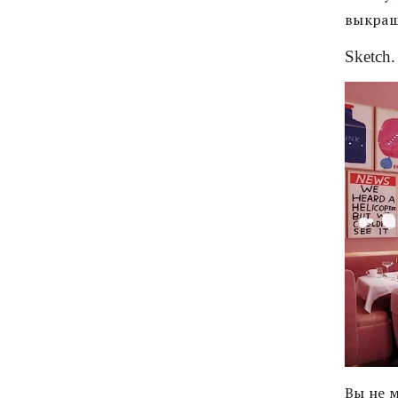
выкраш
Sketch.
Вы не м