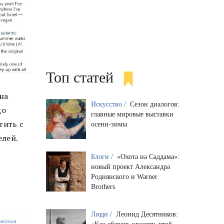
Топ статей
на
Искусство /
Сезон диалогов:
до
главные мировые выставки
тить с
осени-зимы
елей.
Блоги /
«Охота на Саддама»:
новый проект Александра
Роднянского и Warner
Brothers
Люди /
Леонид Десятников: