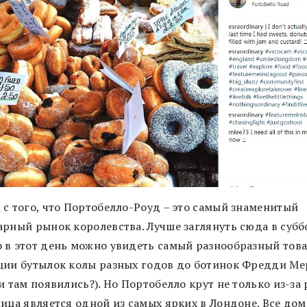
 с того, что Портобелло-Роуд – это самый знаменитый
арный рынок королевства. Лучше заглянуть сюда в суббо
 в этот день можно увидеть самый разнообразный това
ции бутылок колы разных годов до ботинок Фредди М
и там появились?). Но Портобелло крут не только из-за 
лица является одной из самых ярких в Лондоне. Все дом