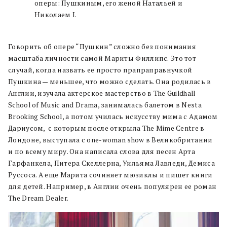
оперы: Пушкиным, его женой Натальей и
Николаем I.
Говорить об опере “Пушкин” сложно без понимания
масштаба личности самой Мариты Филлипс. Это тот
случай, когда назвать ее просто прапраправнучкой
Пушкина — меньшее, что можно сделать. Она родилась в
Англии, изучала актерское мастерство в The Guildhall
School of Music and Drama, занималась балетом в Nesta
Brooking School, а потом училась искусству мима с Адамом
Дариусом, с которым после открыла The Mime Centre в
Лондоне, выступала с one-woman show в Великобритании
и по всему миру. Она написала слова для песен Арта
Гарфанкела, Питера Скеллерна, Уильяма Лавледи, Демиса
Руссоса. А еще Марита сочиняет мюзиклы и пишет книги
для детей. Например, в Англии очень популярен ее роман
The Dream Dealer.