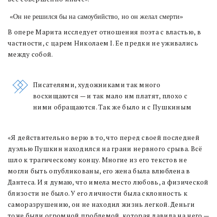
«Он не решился бы на самоубийство, но он желал смерти»
В опере Марита исследует отношения поэта с властью, в
частности, с царем Николаем I. Ее предки не уживались
между собой.
Писателями, художниками так много
восхищаются — и так мало им платят, плохо с
ними обращаются. Так же было и с Пушкиным
«Я действительно верю в то, что перед своей последней
дуэлью Пушкин находился на грани нервного срыва. Всё
шло к трагическому концу. Многие из его текстов не
могли быть опубликованы, его жена была влюблена в
Дантеса. И я думаю, что имела место любовь, а физической
близости не было. У его личности была склонность к
саморазрушению, он не находил жизнь легкой. Деньги
тоже были огромной проблемой, которая давила на него —