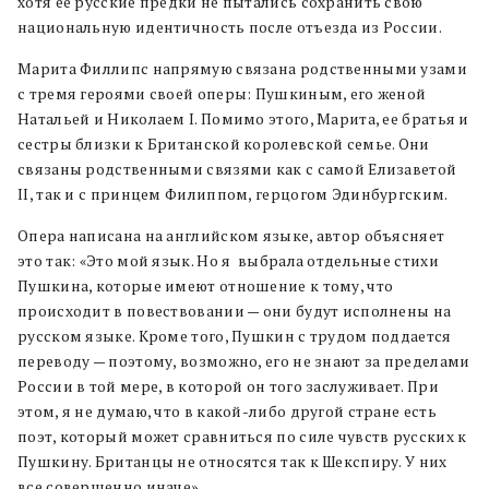
хотя ее русские предки не пытались сохранить свою
национальную идентичность после отъезда из России.
Марита Филлипс напрямую связана родственными узами
с тремя героями своей оперы: Пушкиным, его женой
Натальей и Николаем I. Помимо этого, Марита, ее братья и
сестры близки к Британской королевской семье. Они
связаны родственными связями как с самой Елизаветой
II, так и с принцем Филиппом, герцогом Эдинбургским.
Опера написана на английском языке, автор объясняет
это так: «Это мой язык. Но я выбрала отдельные стихи
Пушкина, которые имеют отношение к тому, что
происходит в повествовании — они будут исполнены на
русском языке. Кроме того, Пушкин с трудом поддается
переводу — поэтому, возможно, его не знают за пределами
России в той мере, в которой он того заслуживает. При
этом, я не думаю, что в какой-либо другой стране есть
поэт, который может сравниться по силе чувств русских к
Пушкину. Британцы не относятся так к Шекспиру. У них
все совершенно иначе».