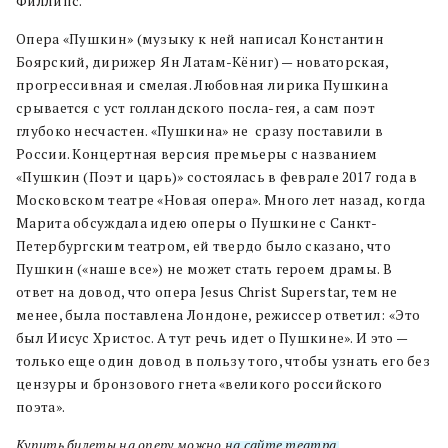
Филлипс.
Опера «Пушкин» (музыку к ней написал Константин
Боярский, дирижер
Ян Латам-Кёниг) — новаторская,
прогрессивная и смелая. Любовная лирика Пушкина
срывается с уст голландского посла-гея, а сам поэт
глубоко несчастен. «Пушкина» не сразу поставили в
России. Концертная версия премьеры с названием
«Пушкин (Поэт и царь)» состоялась в феврале 2017 года в
Московском театре «Новая опера». Много лет назад, когда
Марита обсуждала идею оперы о Пушкине с Санкт-
Петербургским театром, ей твердо было сказано, что
Пушкин («наше все») не может стать героем драмы. В
ответ на довод, что опера Jesus Christ Superstar, тем не
менее, была поставлена Лондоне, режиссер ответил: «Это
был Иисус Христос. А тут речь идет о Пушкине». И это —
только еще один довод в пользу того, чтобы узнать его без
цензуры и бронзового гнета «великого российского
поэта».
Купить билеты на оперу можно
на сайте театра
.