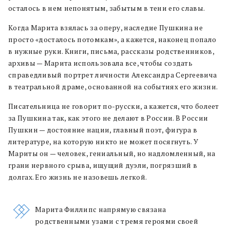
осталось в нем непонятым, забытым в тени его славы.
Когда Марита взялась за оперу, наследие Пушкина не
просто «досталось потомкам», а кажется, наконец попало
в нужные руки. Книги, письма, рассказы родственников,
архивы — Марита использовала все, чтобы создать
справедливый портрет личности Александра Сергеевича
в театральной драме, основанной на событиях его жизни.
Писательница не говорит по-русски, а кажется, что болеет
за Пушкина так, как этого не делают в России. В России
Пушкин — достояние нации, главный поэт, фигура в
литературе, на которую никто не может посягнуть. У
Мариты он — человек, гениальный, но надломленный, на
грани нервного срыва, ищущий дуэли, погрязший в
долгах. Его жизнь не назовешь легкой.
Марита Филлипс напрямую связана
родственными узами с тремя героями своей