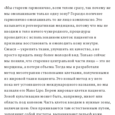
«Мы стареем гармонично, всем телом сразу, так почему же
мы омолаживаем только одну зону? Гораздо логичнее
гармонично омолаживать то же лицо комплексно. Это
называется регенеративная медицина, потому что мы не
вводим в тело ничего чужеродного, процедуры
проводятся с использованием клеток пациентов и
призваны восстановить и омолодить кожу изнутри.
Смысл — укрепить ткани, улучшить их качество, а не
просто придать лицу более молодой вид. Только сейчас
мы поняли, что старение центральной части лица — это не
морщины, а потеря объема. Тогда мы и разработали
метод мезотерапии стволовыми клетками, полученными
из жировой ткани пациента. Это новый метод и у него
пока нет устоявшегося международного названия, но мы
назвали его Nano Lipo. Берем жировые клетки пациента.
Зоной культивации может быть, например, живот или
область под коленом. Часть клеток вводим в нужные зоны,
включая шею. Они приживаются там естественным путем,
заполняют собой пустоты, выравнивают рельеф кожи.