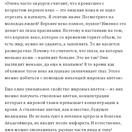
«Очень часто хирурги считают, что провисшее с
возрастом верхнее веко — это лишняя кожа и ее надо
отрезать и натянуть. Я считаю иначе. Посмотрите на
молодых людей! Верхнее веко полное, пухлое! Именно это
делает их глаза красивыми. Поэтому я настаиваю на том,
что верхнее веко, которое со временем теряет объем, то
есть жир, нужно не удалять, а заполнять. То же касается
размера глаз. Почему-то считается, что глаза, на которых
меньше кожи — выглядят больше. Это не так! Они
выглядят меньше, да еще и впалыми! В то время как
объемное тугое веко визуально увеличивает глаз. Этого
можно добиться с помощью инъекций жировых клеток».
Еще одно уникальное свойство жировых клеток — из них
можно получать стволовые клетки, концентрация
которых в жировой ткани превышает концентрацию в
крови. А стволовые клетки, как известно, будущее
медицины. Их используют в лечении артроза и болезни
Альцгеймера, их вводят после инфаркта. И естественно,
ими можно омолаживать разные части лица и тела!