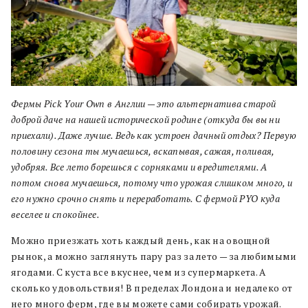
Фермы Pick Your Own в Англии — это альтернатива старой
доброй даче на нашей исторической родине (откуда бы вы ни
приехали). Даже лучше. Ведь как устроен дачный отдых? Первую
половину сезона ты мучаешься, вскапывая, сажая, поливая,
удобряя. Все лето борешься с сорняками и вредителями. А
потом снова мучаешься, потому что урожая слишком много, и
его нужно срочно снять и переработать. С фермой PYO
куда
веселее и спокойнее.
Можно приезжать хоть каждый день, как на овощной
рынок, а можно заглянуть пару раз за лето — за любимыми
ягодами. С куста все вкуснее, чем из супермаркета. А
сколько удовольствия! В пределах Лондона и недалеко от
него много ферм, где вы можете сами собирать урожай.