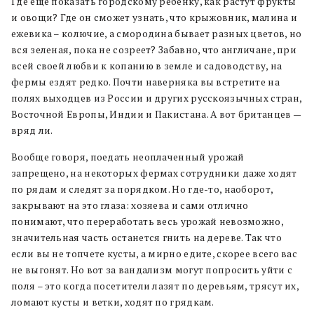
Где еще показать городскому ребенку, как растут фрукты
и овощи? Где он сможет узнать, что крыжовник, малина и
ежевика – колючие, а смородина бывает разных цветов, но
вся зеленая, пока не созреет? Забавно, что англичане, при
всей своей любви к копанию в земле и садоводству, на
фермы ездят редко. Почти наверняка вы встретите на
полях выходцев из России и других русскоязычных стран,
Восточной Европы, Индии и Пакистана. А вот британцев —
вряд ли.
Вообще говоря, поедать неоплаченный урожай
запрещено, на некоторых фермах сотрудники даже ходят
по рядам и следят за порядком. Но где-то, наоборот,
закрывают на это глаза: хозяева и сами отлично
понимают, что переработать весь урожай невозможно,
значительная часть останется гнить на дереве. Так что
если вы не топчете кусты, а мирно едите, скорее всего вас
не выгонят. Но вот за вандализм могут попросить уйти с
поля – это когда посетители лазят по деревьям, трясут их,
ломают кусты и ветки, ходят по грядкам.