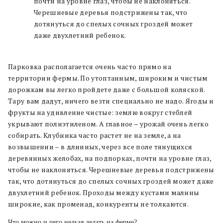
почти на уровне глаз, чтобы не наклоняться.
Черешневые деревья подстрижены так, что
дотянуться до спелых сочных гроздей может
даже двухлетний ребенок.
Парковка располагается очень часто прямо на
территории фермы. По утоптанным, широким и чистым
дорожкам вы легко пройдете даже с большой коляской.
Тару вам дадут, ничего везти специально не надо. Ягоды и
фрукты на удивление чистые: землю вокруг стеблей
укрывают полиэтиленом. А главное – урожай очень легко
собирать. Клубника часто растет не на земле, а на
возвышении – в длинных, через все поле тянущихся
деревянных желобах, на подпорках, почти на уровне глаз,
чтобы не наклоняться. Черешневые деревья подстрижены
так, что дотянуться до спелых сочных гроздей может даже
двухлетний ребенок. Проходы между кустами малины
широкие, как променад, конкуренты не толкаются.
Что можно и чего нельзя делать на ферме?