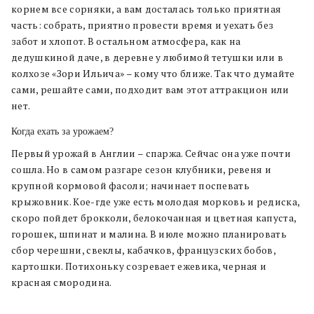
корнем все сорняки, а вам досталась только приятная
часть: собрать, приятно провести время и уехать без
забот и хлопот. В остальном атмосфера, как на
дедушкиной даче, в деревне у любимой тетушки или в
колхозе «Зори Ильича» – кому что ближе. Так что думайте
сами, решайте сами, подходит вам этот аттракцион или
нет.
Когда ехать за урожаем?
Первый урожай в Англии – спаржа. Сейчас она уже почти
сошла. Но в самом разгаре сезон клубники, ревеня и
крупной кормовой фасоли; начинает поспевать
крыжовник. Кое-где уже есть молодая морковь и редиска,
скоро пойдет брокколи, белокочанная и цветная капуста,
горошек, шпинат и малина. В июле можно планировать
сбор черешни, свеклы, кабачков, французских бобов,
картошки. Потихоньку созревает ежевика, черная и
красная смородина.