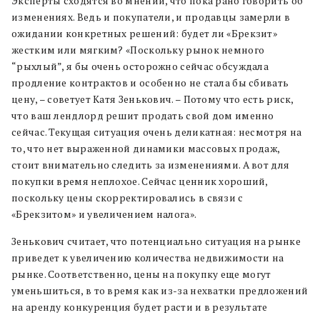
Эксперты сходятся во мнении, что пока рано говорить об
изменениях. Ведь и покупатели, и продавцы замерли в
ожидании конкретных решений: будет ли «Брекзит»
жестким или мягким? «Поскольку рынок немного
“рыхлый”, я бы очень осторожно сейчас обсуждала
продление контрактов и особенно не стала бы сбивать
цену, – советует Катя Зенькович. – Потому что есть риск,
что ваш лендлорд решит продать свой дом именно
сейчас. Текущая ситуация очень деликатная: несмотря на
то, что нет выраженной динамики массовых продаж,
стоит внимательно следить за изменениями. А вот для
покупки время неплохое. Сейчас ценник хороший,
поскольку цены скорректировались в связи с
«Брекзитом» и увеличением налога
»
.
Зенькович считает, что потенциально ситуация на рынке
приведет к увеличению количества недвижимости на
рынке. Соответственно,
цены на покупку еще могут
уменьшиться, в то время как из-за нехватки предложений
на аренду конкуренция будет расти
и в результате