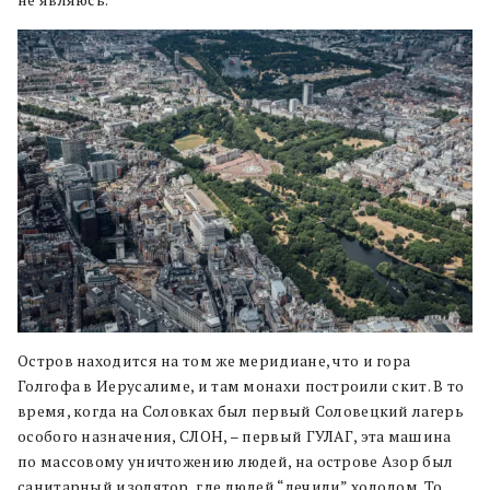
Остров находится на том же меридиане, что и гора
Голгофа в Иерусалиме, и там монахи построили скит. В то
время, когда на Соловках был первый Соловецкий лагерь
особого назначения, СЛОН, – первый ГУЛАГ, эта машина
по массовому уничтожению людей, на острове Азор был
санитарный изолятор, где людей “лечили” холодом. То