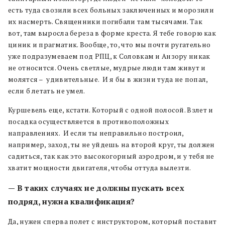
есть туда свозили всех больных заключенных и морозили
их насмерть. Священники погибали там тысячами. Так
вот, там выросла береза в форме креста. Я тебе говорю как
циник и прагматик. Вообще, то, что мы почти ругательно
уже подразумеваем под РПЦ, к Соловкам и Анзору никак
не относится. Очень светлые, мудрые люди там живут и
молятся – удивительные. И я бы в жизни туда не попал,
если б летать не умел.
Куршевель еще, кстати. Который с одной полосой. Взлет и
посадка осуществляется в противоположных
направлениях. И если ты неправильно построил,
например, заход, ты не уйдешь на второй круг, ты должен
садиться, так как это высокогорный аэродром, и у тебя не
хватит мощности двигателя, чтобы оттуда вылезти.
— В таких случаях не должны пускать всех
подряд, нужна квалификация?
Да, нужен сперва полет с инструктором, который поставит