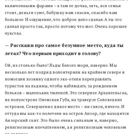
включенными фарами – а там ее дочка, зять, вся семья
стоит, деньги суют, бабушку нам спасли, спасибо вам
большое. И ощущение, что доброе дело сделал. А ты это
сделал просто так, просто потому что мог. Очень хорошее
чувство.
— Расскажи про самое безумное место, куда ты
летал? Что первым приходит в голову?
Ой, их столько было! Льды Белого моря, наверно. Мы
несколько лет подряд волонтерили на крайнем севере и
помогали хозяину одного эко-отеля переправлять
туристов на льдины, чтобы наблюдать за рождением
бельков – маленьких тюленей. Это севернее Архангельска,
на полуострове Онежская Губа, на траверзе Соловецких
островов. Совершенно дикое место – ни связи, ничего. И
оттуда мы как-то полетели на остров Анзор, где находится
Анзорский скит. Это было очень сильным и, наверно,
религиозным впечатлением, а я религиозным человеком
не являюсь.