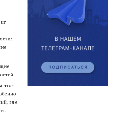
дит
ости:
ние
ящие
остей.
ы что-
собенно
ий, где
ять