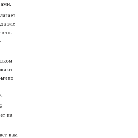
ками.
лагает
да вас
очень
-
ишком
ашают
обычно
е.
й
ет на
ает вам