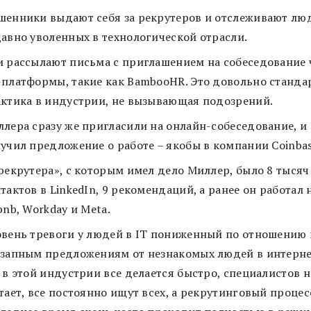
енники выдают себя за рекрутеров и отслеживают лю
авно уволенных в технологической отрасли.
 рассылают письма с приглашением на собеседование 
платформы, такие как BambooHR. Это довольно станда
ктика в индустрии, не вызывающая подозрений.
лера сразу же пригласили на онлайн-собеседование, и
учил предложение о работе – якобы в компании Coinba
рекрутера», с которым имел дело Миллер, было 8 тысяч
тактов в LinkedIn, 9 рекомендаций, а ранее он работал 
bnb, Workday и Meta.
вень тревоги у людей в IT пониженный по отношению 
запным предложениям от незнакомых людей в интернет
 в этой индустрии все делается быстро, специалистов н
тает, все постоянно ищут всех, а рекрутинговый процес