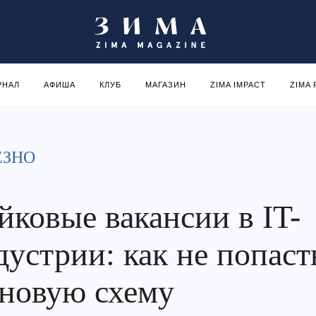
РНАЛ
АФИША
КЛУБ
МАГАЗИН
ZIMA IMPACT
ZIMA
ЕЗНО
йковые вакансии в IT-
дустрии: как не попаст
 новую схему