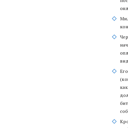
пос
онл
Мил
кон
Чер
нач
опл
ви
Его
(ко
как
дол
бит
соб
Кро