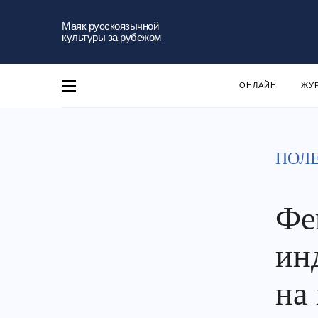
Маяк русскоязычной
культуры за рубежом
ОНЛАЙН
ЖУ
ПОЛ
Фе
ин
на