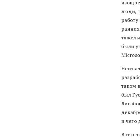
изощре
люди, 
работу 
ранних 
тяжелы
были у
Microso
Неизве
разрабо
таком 
был Гу
Лисабон
декабр
и чего
Вот о ч