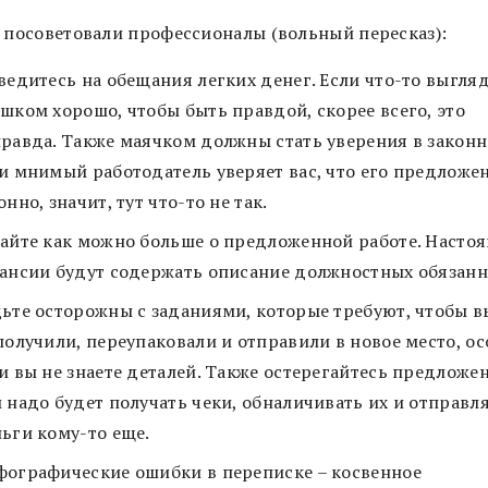
о посоветовали профессионалы (вольный пересказ):
ведитесь на обещания легких денег. Если что-то выгля
шком хорошо, чтобы быть правдой, скорее всего, это
равда. Также маячком должны стать уверения в законн
и мнимый работодатель уверяет вас, что его предложе
онно, значит, тут что-то не так.
айте как можно больше о предложенной работе. Насто
ансии будут содержать описание должностных обязанн
ьте осторожны с заданиями, которые требуют, чтобы в
получили, переупаковали и отправили в новое место, о
и вы не знаете деталей. Также остерегайтесь предложен
 надо будет получать чеки, обналичивать их и отправл
ьги кому-то еще.
ографические ошибки в переписке – косвенное