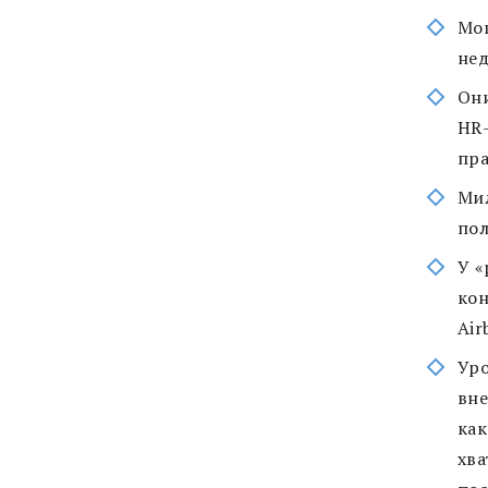
Мош
нед
Они
HR-
пра
Мил
пол
У «
кон
Air
Уро
вне
как
хва