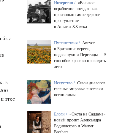
ме
Интересно /
«Великое
ограбление поезда»: как
произошло самое дерзкое
преступление
в Англии XX века
н был
Путешествия /
Август
в Британии: вереск,
ие
подсолнухи и Персеиды — 5
способов красиво проводить
лето
к: в
Искусство /
Сезон диалогов:
главные мировые выставки
200
осени-зимы
и этот
Блоги /
«Охота на Саддама»:
новый проект Александра
я
Роднянского и Warner
Brothers