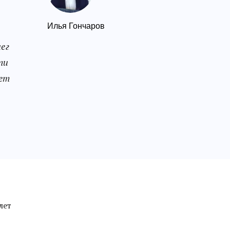
Илья Гончаров
ег
ти
ает
лет