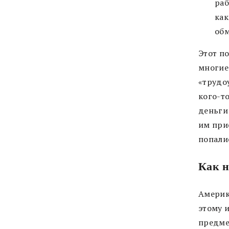
раб
как
обм
Этот п
многие
«трудо
кого-т
деньги
им при
попалис
Как н
Америк
этому 
предме