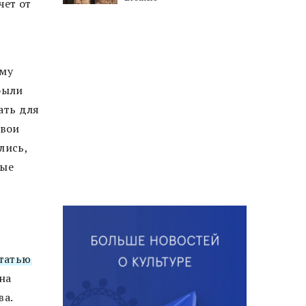
чет от
ему
были
ать для
свои
лись,
рые
татью
на
ва.