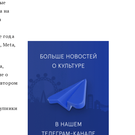
пые
а на
а
е года
 Meta,
а,
ие о
автором
тупники