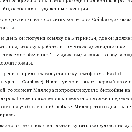
леднее время очень часто проходит полностью в режи
айн, особенно на удаленные позиции.
лер даже нашел в соцсетях кого-то из Coinbase, завязал
такты.
ез день он получил ссылку на Битрикс24, где он долже
ать подготовку к работе, в том числе десятидневное
ачиваемое обучение. Там даже были какие-то обучающ
деоматериалы.
 тренинг предполагал установку платформы Paxful
нкурента Coinbase). И вот тут-то и таился первый крючо
ой-то момент Миллера попросили купить биткойны на 
ларов. После пополнения кошелька он должен перевест
койн на учебный счет Coinbase. Миллер этого делать не
ирался.
ме того, его также попросили купить оборудование дл