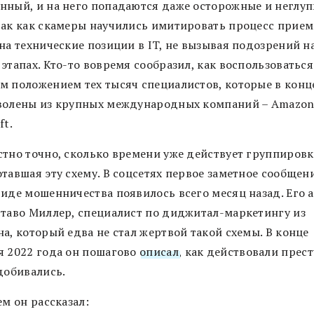
нный, и на него попадаются даже осторожные и неглу
так как скамеры научились имитировать процесс прием
на технические позиции в IT, не вызывая подозрений н
этапах. Кто-то вовремя сообразил, как воспользоваться
м положением тех тысяч специалистов, которые в конц
волены из крупных международных компаний – Amazon,
ft.
стно точно, сколько времени уже действует группировк
тавшая эту схему. В соцсетях первое заметное сообщен
виде мошенничества появилось всего месяц назад. Его 
ставо Миллер, специалист по диджитал-маркетингу из
а, который едва не стал жертвой такой схемы. В конце
я 2022 года он пошагово
описал
, как действовали прес
 добивались.
ем он рассказал: