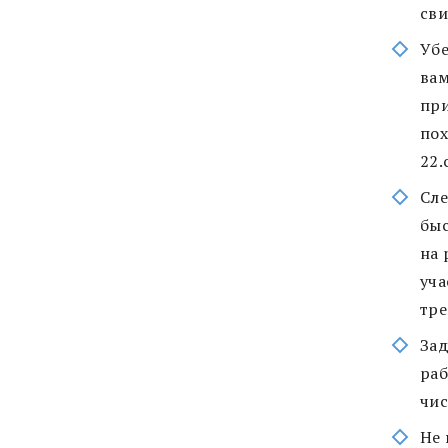
сви
Убе
вам
при
пох
22.
Сле
быс
на 
уча
тре
Зад
раб
чис
Не 