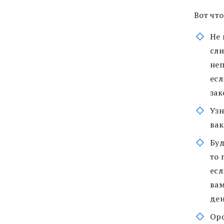
Вот чт
Не 
сли
неп
есл
зак
Узн
вак
Буд
то 
есл
вам
ден
Орф