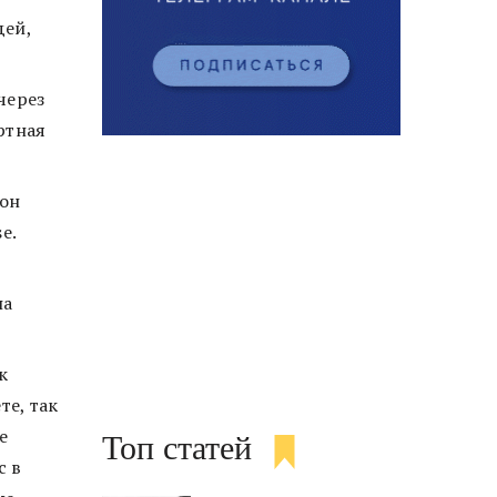
дей,
через
ртная
 он
se.
на
к
е, так
е
Топ статей
с в