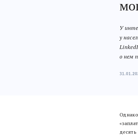
мо
У инте
у насе
Linked
о нем 
31.01.20
Однако 
«запла
десять 