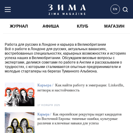
EN
ЖУРНАЛ
АФИША
КЛУБ
МАГАЗИН
Работа для русских в Лондоне и карьера в Великобритании
Всё о работе в Лондоне для русских, актуальных вакансиях,
востребованных специальностях, карьерных возможностях и историях
успеха наших в Великобритании. Обсуждаем визовые вопросы с
экспертами, делимся советами по работе в Англии и рассказываем о
трудностях, с которыми сталкиваются опытные предприниматели и
молодые стартаперы на берегах Туманного Альбиона.
Карьера /
Как найти работу в эмиграции: LinkedIn,
нетворк и настойчивость
17 НОЯБРЯ 2025
Карьера /
Как европейские рекрутеры видят кандидатов
из Восточной Европы: типичные ошибки, культурные
различия и ключевые навыки для успеха