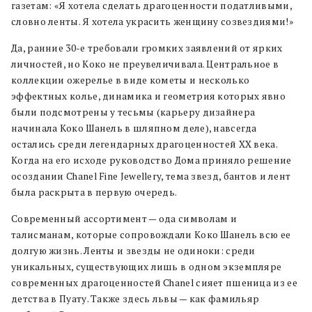
газетам: «Я хотела сделать драгоценности податливыми,
словно ленты. Я хотела украсить женщину созвездиями!»
Да, ранние 30-е требовали громких заявлений от ярких
личностей, но Коко не преувеличивала. Центральное в
коллекции ожерелье в виде кометы и несколько
эффектных колье, динамика и геометрия которых явно
были подсмотрены у тесьмы (карьеру дизайнера
начинала Коко Шанель в шляпном деле), навсегда
остались среди легендарных драгоценностей XX века.
Когда на его исходе руководство Дома приняло решение
осоздании Chanel Fine Jewellery, тема звезд, бантов и лент
была раскрыта в первую очередь.
Современный ассортимент — ода символам и
талисманам, которые сопровождали Коко Шанель всю ее
долгую жизнь. Ленты и звезды не одиноки: среди
уникальных, существующих лишь в одном экземпляре
современных драгоценностей Chanel сияет пшеница из ее
детства в Пуату. Также здесь львы — как фамильяр