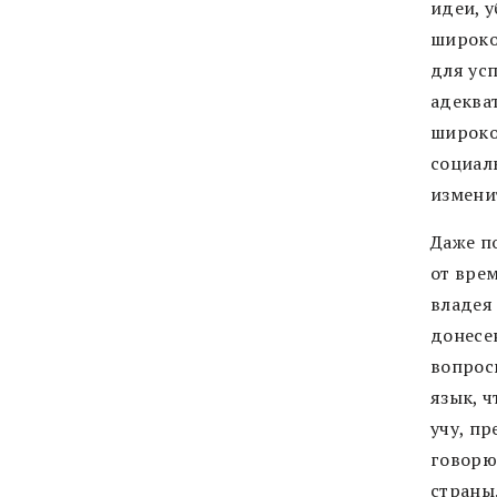
идеи, 
широко
для ус
адеква
широко
социал
измени
Даже п
от вре
владея
донесе
вопрос
язык, ч
учу, пр
говорю,
страны