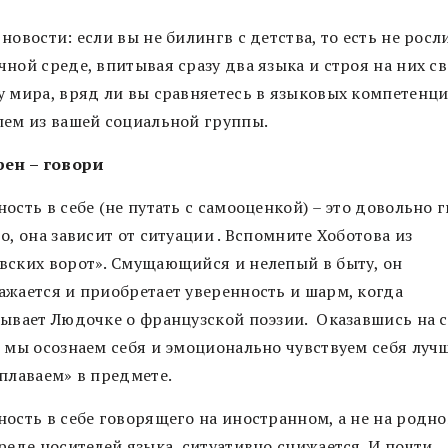
новости: если вы не билингв с детства, то есть не росл
ной среде, впитывая сразу два языка и строя на них с
у мира, вряд ли вы сравняетесь в языковых компетенци
лем из вашей социальной группы.
рен – говори
ость в себе (не путать с самооценкой) – это довольно 
о, она зависит от ситуации . Вспомните Хоботова из
вских ворот». Смущающийся и нелепый в быту, он
ажается и приобретает уверенность и шарм, когда
зывает Людочке о французской поэзии. Оказавшись на 
, мы осознаем себя и эмоционально чувствуем себя лучш
«плаваем» в предмете.
ость в себе говорящего на иностранном, а не на родно
реде носителей языка, ситуативно снижается. И почти