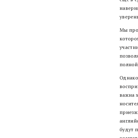
наверн
уверены
Мы про
котором
участн
позвол
полной
Однако
воспри
важна х
носите
приезж
англий
будут 
компет