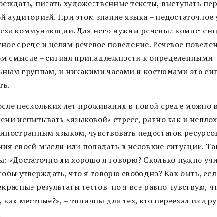
убеждать, писать художественные тексты, выступать пе
й аудиторией. При этом знание языка – недостаточное 
пеха коммуникации. Для него нужны речевые компетенц
тное среде и целям речевое поведение. Речевое поведен
м смысле – сигнал принадлежности к определенными
ьным группам, и никакими часами и костюмами это сиг
ть.
осле нескольких лет проживания в новой среде можно 
мени испытывать «языковой» стресс, равно как и непло
 иностранным языком, чувствовать недостаток ресурсо
ния своей мысли или попадать в неловкие ситуации. Та
ы: «Достаточно ли хорошо я говорю? Сколько нужно уч
тобы утверждать, что я говорю свободно? Как быть, есл
екрасные результаты тестов, но я все равно чувствую, ч
 как местные?», – типичны для тех, кто переехал из др
.