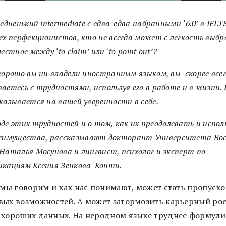
редненький intermediate с едва-едва набранными ‘6.0’ в IELT
ех перфекционистов, кто не всегда может с легкость выб
естное между ‘to claim’ или ‘to point out’?
хорошо вы ни владели иностранным языком, в
ы скорее все
аетесь с трудностями, используя его в работе и в жизни.
казывается на вашей уверенности в себе.
де этих трудностей и о
том, как их преодолевать и испо
реимущества,
рассказывают докторант Университета Во
Наталья Мосунова и лингвист, психолог и эксперт по
икациям Ксения Зенкова-Конти.
к мы говорим и как нас понимают, может стать пропуско
вых возможностей. А может затормозить карьерный ро
 хороших данных. На неродном языке труднее формули