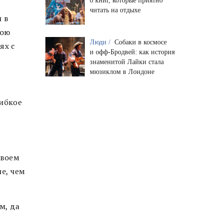
8 книг, которые приятно
читать на отдыхе
и в
вою
Люди /
Собаки в космосе
ях с
и офф-Бродвей: как история
знаменитой Лайки стала
мюзиклом в Лондоне
гибкое
своем
е, чем
м, да