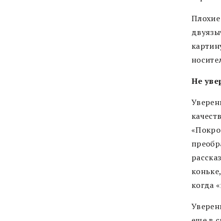
Плохие 
двуязыч
картин
носите
Не уве
Уверенн
качеств
«Покро
преобр
расска
коньке
когда 
Уверенн
еще в с