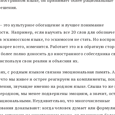
иностранном языке, он принимает более рациональные
решения.
 – это культурное обогащение и лучшее понимание
ости. Например, если выучить все 20 слов для обознач
а эскимосском языке, то эскимосом не стать. Но воспр
скорее всего, изменится. Работает это и в обратную стор
 более полно доносить до иностранного собеседника с
используя свои реалии и объясняя их.
ьих, с родным языком связана эмоциональная память. А
, что мы живее и острее реагируем на комплименты, по
ления, звучащие именно на родном языке. Слыша то же 
неродном, мы менее подвержены эмоциям, а значит, ос
рациональными. Неудивительно, что многочисленные
ования доказывают: когда человек думает или формули
то ситуацию на иностранном языке, он принимает боле