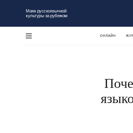
Маяк русскоязычной
культуры за рубежом
ОНЛАЙН
ЖУ
Поче
языко