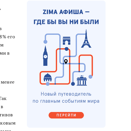
,
в
28% его
ом
ми в
 менее
Так
 в
ктивов
ыковым
зыка.