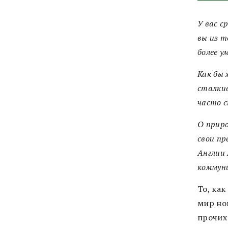
У вас с
вы из т
более ум
Как бы 
сталкив
часто с
О приро
свои п
Англии 
коммун
То, ка
мир но
прочих