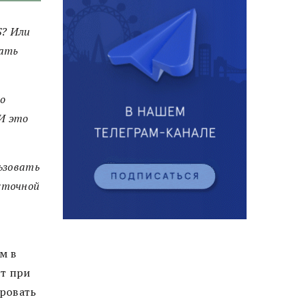
S? Или
рать
го
 И это
льзовать
сточной
м в
ст при
ровать