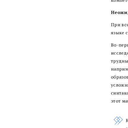
Неожи
При вс
языке 
Во-пер
исслед
трудны
наприм
образо
усложн
синтак
этот м