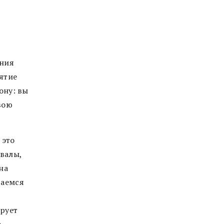
ения
иятие
ону: вы
вою
 это
хвалы,
на
таемся
рует
е