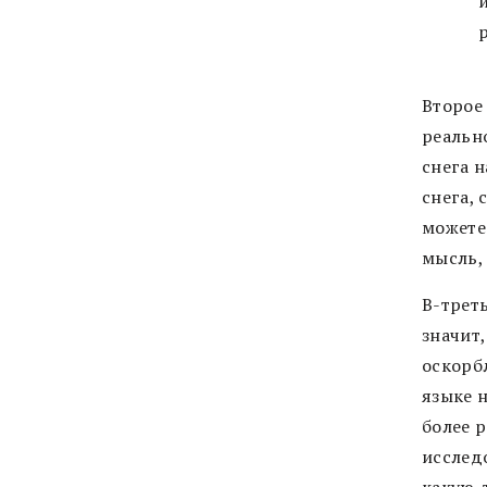
Второе
реальн
снега н
снега, 
можете
мысль, 
В-трет
значит
оскорб
языке 
более 
исслед
какую-