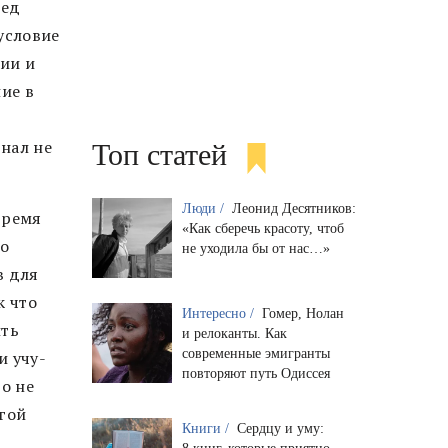
ред
условие
ии и
ие в
нал не
Топ статей
Люди /
Леонид Десятников:
время
«Как сберечь красоту, чтоб
хо
не уходила бы от нас…»
в для
к что
Интересно /
Гомер, Нолан
ить
и релоканты. Как
современные эмигранты
и учу-
повторяют путь Одиссея
то не
угой
Книги /
Сердцу и уму: