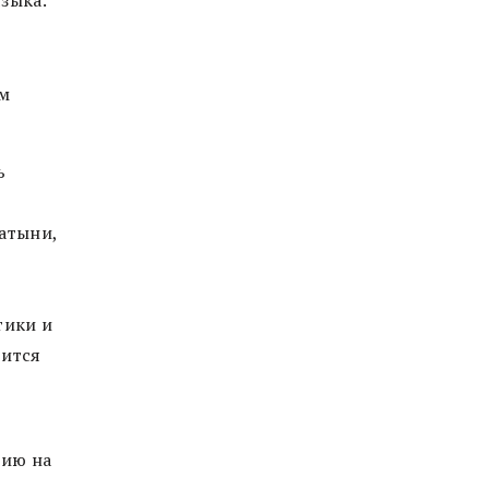
ом
ь
атыни,
тики и
дится
цию на