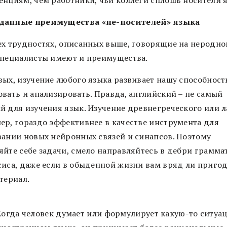
данные преимущества «не-носителей» языка
ех трудностях, описанных выше, говорящие на неродн
специалисты имеют и преимущества.
вых, изучение любого языка развивает нашу способност
овать и анализировать. Правда, английский – не самый
й для изучения язык. Изучение древнегреческого или л
ер, гораздо эффективнее в качестве инструмента для
вании новых нейронных связей и синапсов. Поэтому
яйте себе задачи, смело направляйтесь в дебри грамма
сиса, даже если в обыденной жизни вам вряд ли приго
атериал.
Когда человек думает или формулирует какую-то ситуа