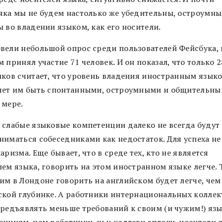
яка мы не будем настолько же убедительны, остроумны
 во владении языком, как его носители.
вели небольшой опрос среди пользователей Фейсбука, 
 принял участие 71 человек. И он показал, что только 
иков считает, что уровень владения иностранным язык
яет им быть спонтанными, остроумными и общительны
 мере.
 слабые языковые компетенции далеко не всегда будут
ниматься собеседниками как недостаток. Для успеха не
аризма. Еще бывает, что в среде тех, кто не является
лем языка, говорить на этом иностранном языке легче. 
им в Лондоне говорить на английском будет легче, чем
ской глубинке. А работники интернациональных колле
предъявлять меньше требований к своим (и чужим!) яз
енциям, чем работники, чьи коллеги сплошь носители я