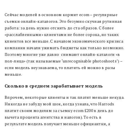
Сейчас моделей в основном кормит ecom – регулярные
съемки онлайн-каталогов. Это безумно скучная рутинная
работа: за день нужно отснять до ста образов. С более
«расслабленными» клиентами не более сорока, но таких
клиентов все меньше. С началом экономического кризиса
компании начали ужимать бюджеты как только возможно.
Поэтому многие уже давно снимают онлайн-каталоги «в
пол-лица» (так называемые ‘unrecognisable photoshoots’) –
если модель неузнаваема, то платить ей можно в разы
меньше.
Сколько в среднем зарабатывает модель
Впрочем, некоторые клиенты и так платят меньше некуда.
Никогда не забуду мой шок, когда узнала, что Harrods
платит своим моделям за съемку ecom £200 в день до
вычета процента агентства и налогов). То есть в
результате модель получает меньше официантки, а