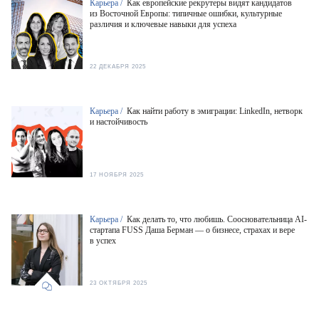
Карьера /
Как европейские рекрутеры видят кандидатов
из Восточной Европы: типичные ошибки, культурные
различия и ключевые навыки для успеха
22 ДЕКАБРЯ 2025
Карьера /
Как найти работу в эмиграции: LinkedIn, нетворк
и настойчивость
17 НОЯБРЯ 2025
Карьера /
Как делать то, что любишь. Соосновательница AI-
стартапа FUSS Даша Берман — о бизнесе, страхах и вере
в успех
23 ОКТЯБРЯ 2025