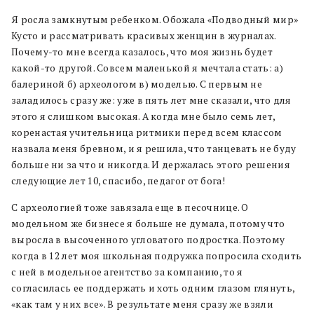
Я росла замкнутым ребенком. Обожала «Подводный мир»
Кусто и рассматривать красивых женщин в журналах.
Почему-то мне всегда казалось, что моя жизнь будет
какой-то другой. Совсем маленькой я мечтала стать: а)
балериной б) археологом в) моделью. С первым не
заладилось сразу же: уже в пять лет мне сказали, что для
этого я слишком высокая. А когда мне было семь лет,
коренастая учительница ритмики перед всем классом
назвала меня бревном, и я решила, что танцевать не буду
больше ни за что и никогда. И держалась этого решения
следующие лет 10, спасибо, педагог от бога!
С археологией тоже завязала еще в песочнице. О
модельном же бизнесе я больше не думала, потому что
выросла в высоченного угловатого подростка. Поэтому
когда в 12 лет моя школьная подружка попросила сходить
с ней в модельное агентство за компанию, то я
согласилась ее поддержать и хоть одним глазом глянуть,
«как там у них все». В результате меня сразу же взяли