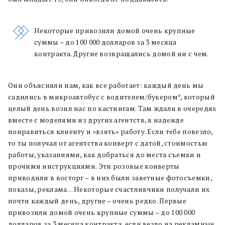
Некоторые привозили домой очень крупные
суммы – до 100 000 долларов за 3 месяца
контракта. Другие возвращались домой ни с чем.
Они объясняли нам, как все работает: каждый день мы
садились в микроавтобус с водителем/букером*, который
целый день возил нас по кастингам. Там ждали в очередях
вместе с моделями из других агентств, в надежде
понравиться клиенту и «взять» работу. Если тебе повезло,
то ты получал от агентства конверт с датой, стоимостью
работы, указаниями, как добраться до места съемки и
прочими инструкциями. Эти розовые конверты
приводили в восторг – в них были заветные фотосъемки,
показы, реклама… Некоторые счастливчики получали их
почти каждый день, другие – очень редко. Первые
привозили домой очень крупные суммы – до 100 000
долларов за 3 месяца контракта, если везло на рекламные