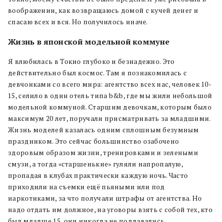
воображении, как возвращаюсь домой с кучей денег и
спасаю всех и вся. Но получилось иначе.
Жизнь в японской модельной коммуне
Я влюбилась в Токио глубоко и безнадежно. Это
действительно был космос. Там я познакомилась с
девчонками со всего мира: агентство всех нас, человек 10-
15, селило в один отель типа b&b, где мы жили небольшой
модельной коммуной. Старшим девочкам, которым было
максимум 20 лет, поручали присматривать за младшими.
Жизнь моделей казалась одним сплошным безумным
праздником. Это сейчас большинство озабочено
здоровым образом жизни, тренировками и зелеными
смузи, а тогда «старшенькие» гуляли напропалую,
пропадая в клубах практически каждую ночь. Часто
приходили на съемки ещё пьяными или под
наркотиками, за что получали штрафы от агентства. Но
надо отдать им должное, на уговоры взять с собой тех, кто
был младше 15, они никогда не поддавались.