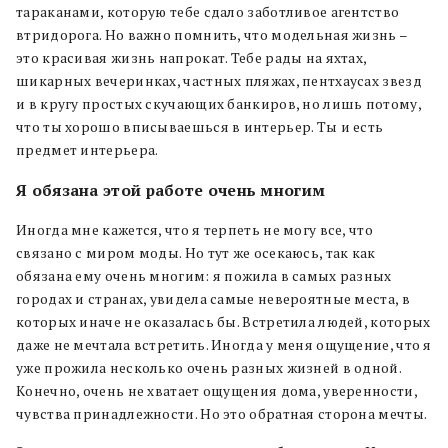
тараканами, которую тебе сдало заботливое агентство
втридорога. Но важно помнить, что модельная жизнь –
это красивая жизнь напрокат. Тебе рады на яхтах,
шикарных вечеринках, частных пляжах, пентхаусах звезд
и в кругу простых скучающих банкиров, но лишь потому,
что ты хорошо вписываешься в интерьер. Ты и есть
предмет интерьера.
Я обязана этой работе очень многим
Иногда мне кажется, что я терпеть не могу все, что
связано с миром моды. Но тут же осекаюсь, так как
обязана ему очень многим: я пожила в самых разных
городах и странах, увидела самые невероятные места, в
которых иначе не оказалась бы. Встретила людей, которых
даже не мечтала встретить. Иногда у меня ощущение, что я
уже прожила несколько очень разных жизней в одной.
Конечно, очень не хватает ощущения дома, уверенности,
чувства принадлежности. Но это обратная сторона мечты.