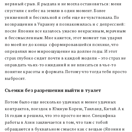
нервный срыв. Я рыдала и не могла остановиться: меня
спустили с небес на землю в один момент. Более
униженной и бессильной я себя еще не чувствовала. По
возвращении в Украину я познакомилась и с депрессией:
после Японии все казалось ужасно некрасивым, мрачным
и бессмысленным. Мне кажется, этот момент так ударил
по моей не до конца сформировавшейся психике, что
определил мое мироощущение на долгие годы. И этот
страх глубоко сидит почти в каждой модели – это страх не
оправдать чьих-то ожиданий и не вписаться в чье-то
понятие красоты и формата. Потому что тогда тебя просто
выбросят.
Съемки без разрешения выйти в туалет
Потом было еще несколько удачных и менее удачных
контрактов, поездок в Южную Корею, Таиланд, Китай. А к
16 годам я решила, что это просто не мое. Специфика
работы в Азии заключается в том, что там с тобой
обращаются в буквальном смысле как с вещью (Япония и