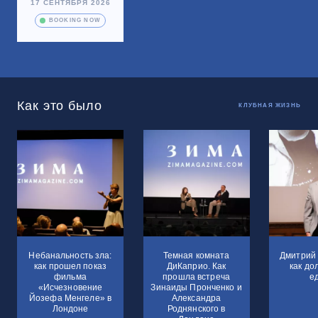
17 СЕНТЯБРЯ 2026
BOOKING NOW
Как это было
КЛУБНАЯ ЖИЗНЬ
Небанальность зла:
Темная комната
Дмитрий 
как прошел показ
ДиКаприо. Как
как до
фильма
прошла встреча
е
«Исчезновение
Зинаиды Пронченко и
Йозефа Менгеле» в
Александра
Лондоне
Роднянского в