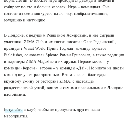
Борис Левин. В Москве игра проводится дважды в неделю и
собирает по сто и больше человек. Игра – командная. Она
состоит из семи конкурсов на логику, сообразительность,
эрудицию и интуицию.
В Лондоне, с ведущим Ровшаном Аскеровым, в нее сыграли
участники ZIMA Club и их гости: писатель Олег Радзинский,
президент Viasat World Ирина Гофман, команда юристов
Fieldfisher, основатель Splento Роман Григорьев, а также редакция
и партнеры ZIMA Magazinе и их друзья. Первое место – у
команды «Короче», второе – у команды «Да!». Но никто из шести
команд не ушел расстроенным. В том числе – благодаря
вкусному ужину от ресторана ZIMA, с настоящей
рождественской уткой, вином и самыми правильными в Лондоне
настойками.
Вступайте
в клуб, чтобы не пропустить другие наши
мероприятия.