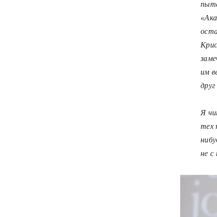
пыта
«Ака
оста
Крис
заме
им в
друг
Я чи
тех 
нибу
не с