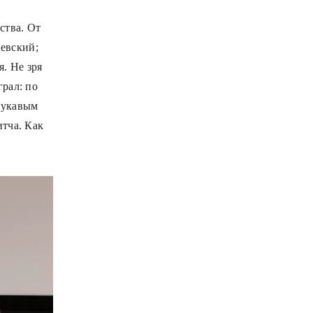
ства. От
евский;
. Не зря
грал: по
 лукавым
итча. Как