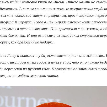
лись найти какие-то книги по Индии. Ничего найти не смогли
демкниге». А потом кто-то из знакомых американских студе
вил мне «Бхагавад-гиту» в прекрасном, простом, ясном перево
тофера Ишервуда. Тогда в Ленинграде американские студен
чательным источником книг. Они приезжали с книжками, а о
езти было лень. И они оставляли их нам. Таких студентов пер
 другу, как драгоценные подарки.
тал Гиту и понимал: ну да, естественно, так оно всё и есть. 
пор, с шестидесятых годов, я имел в виду, что это нужно буд
дь перевести на русский язык. Поговорить об этом было тогд
 кем, по-английски мало кто читал.