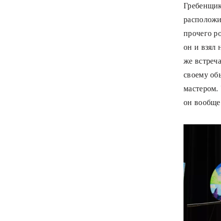
Гребенщик
расположил
прочего р
он и взял
же встреча
своему об
мастером. 
он вообще