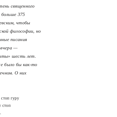
 тень священного
, больше 375
евским, чтобы
йской философии, но
нные писания
 вчера —
гиты» шесть лет.
е было бы как-то
ечном. О них
 стоп гуру
у стоп
.