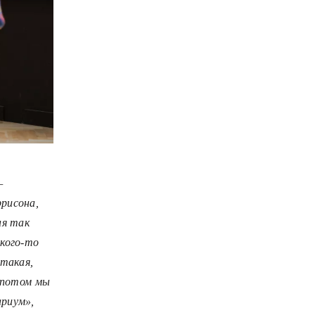
—
рисона,
ня так
акого-то
 такая,
А потом мы
ариум»,