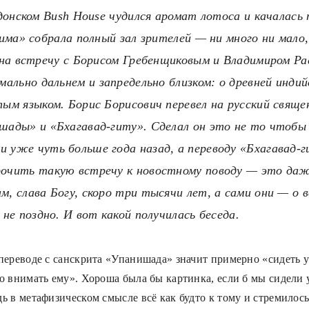
ндонском Bush House чудился аромат лотоса и качалась
Зима» собрала полный зал зрителей — ни много ни мало
 на встречу с Борисом Гребенщиковым и Владимиром Ра
мально дальнем и запредельно близком: о древней инди
ым языком. Борис Борисович перевел на русский свяще
шады» и «Бхагавад-гиту». Сделал он это не то чтобы
 уже чуть больше года назад, а переводу «Бхагавад-
очить такую встречу к новостному поводу — это даж
, слава Богу, скоро три тысячи лет, а сами они — о в
 не поздно. И вот какой получилась беседа.
переводе с санскрита «Упанишада» значит примерно «сидеть у
о внимать ему». Хороша была бы картинка, если б мы сидели 
ь в метафизическом смысле всё как будто к тому и стремилось