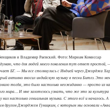
бенщиков и Владимир Раевский. Фото: Мириам Комиссар
думаю, что для людей моего поколения тут ответ простой, 
чает БГ. — Мы все столкнулись с Индией через Джорджа Хар
рый активно вносил индийскую музыку в песни Битлз. Это ме
овало тогда, это было настолько неожиданно — просто из к
ого мира… И мне захотелось узнать, что же это за культура
 у них настолько гениальная музыка. С этого всё и началось. 
им другом Джорджем Гуницким, с которым мы основали «Акв