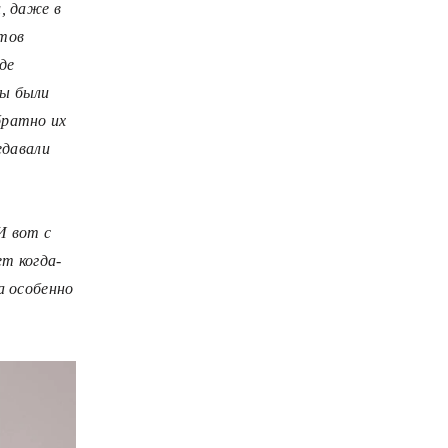
, даже в
нтов
де
ты были
братно их
едавали
И вот с
ет когда-
а особенно