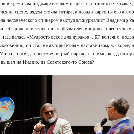
ов в кремовом пиджаке и ярком шарфе, в остроносых казаках,
ся на сцене, рядом стояла гитара, а позади картины его автор
ода человеческого спикером выступил журналист Владимир Ра
 на себя роль неискушённого обывателя, вопрошающего учителя
 называлась «Мудрость веков для дураков». БГ, конечно, поды
ыкновению, он стал не авторитетным наставником, а, скорее,
У такого всегда наготове острый парадокс, насмешка, дзен-пр
 вышел на Индию, из Советского-то Союза?