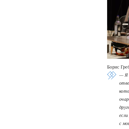
Борис Гре
— Я 
отве
кото
очар
друг
если
с мо