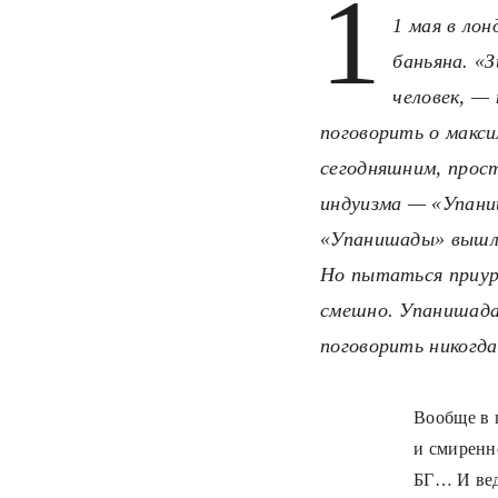
1
1 мая в ло
баньяна. «
человек, —
поговорить о макси
сегодняшним, прост
индуизма — «Упани
«Упанишады» вышли
Но пытаться приур
смешно. Упанишадам
поговорить никогда
Вообще в 
и смиренн
БГ… И вед