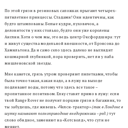
По этой грязи в резиновых сапожках прыгают четырех-
пятилетние принцессы. Стадами! Они идентичны, как
будто штампованы. Белые кудри, пуховичок, а
деловитости у них столько, будто они уже королевы
Англии. Хотя о чем мы, это ведь центр Оксфордшира: тут
и живут существа модельной внешности, от Брэнсона до
Хамильтона. Да и само село здесь далеко не выглядит
кошмарной глубинкой, пора проверить, нет ли у паба
мишленовской звезды.
Мне кажется, грязь утром проверяют пипетками, чтобы
была точно такая, какая надо, а в лужу на выходе
подливают воды, потому что здесь все такое –
пропитанное позитивом. Елку ставят прямо в лужу: если
твой Range Rover не получит порцию грязи в багажник, то
ты забудешь, где живешь. «Челси-трактор»
(так в Лондоне в
шутку называют полноприводные внедорожники – ред.)
тут
слово обидное, заменяют на «Котсволд», что сути не
меняет.