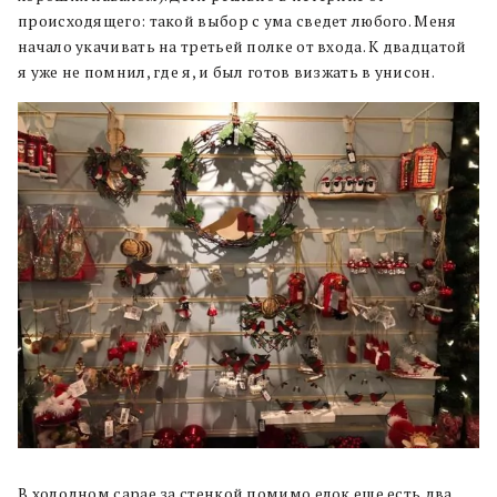
происходящего: такой выбор с ума сведет любого. Меня
начало укачивать на третьей полке от входа. К двадцатой
я уже не помнил, где я, и был готов визжать в унисон.
В холодном сарае за стенкой помимо елок еще есть два