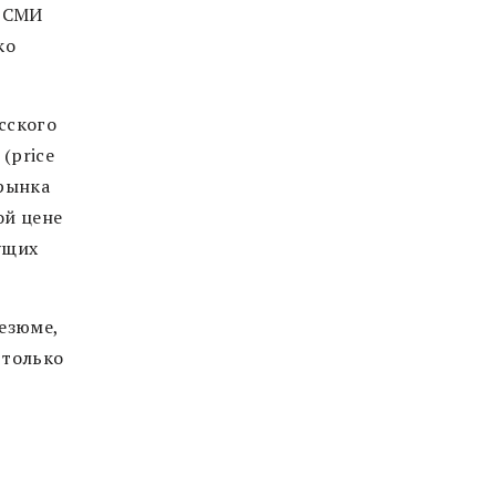
е СМИ
ко
сского
(price
 рынка
ой цене
ущих
езюме,
 только