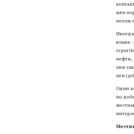
контак
или по
потом 
Иногда
языка –
reporti
нефти, 
они за
цен (pr
Один к
но доба
местны
интере
Местн