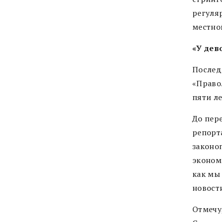
регуляр
местно
«У дев
Послед
«Право
пяти ле
До пер
репорт
законоп
эконом
как мы
новост
Отмечу,