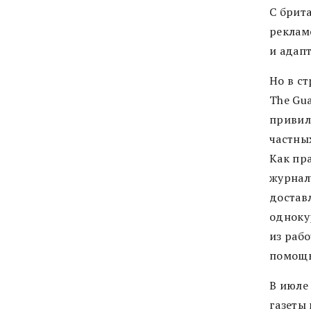
С брита
реклам
и адапт
Но в ст
The Gu
привил
частны
Как пра
журналу
достав
одноку
из рабо
помощь
В июле
газеты 