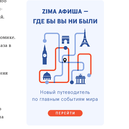
ибо
и-
й.
номике.
аза в
ания
о
на