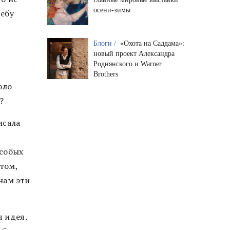
осени-зимы
чебу
Блоги /
«Охота на Саддама»:
новый проект Александра
Роднянского и Warner
Brothers
оло
е?
исала
особых
том,
нам эти
я идея.