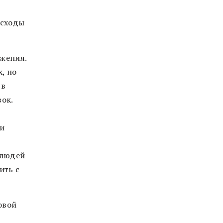
асходы
яжения.
х, но
 в
ок.
 и
 людей
ить с
овой