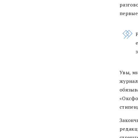
разгов
первые
Увы, м
журнал
обязыва
«Оксфо
стипен
Закончи
редакц
стринге