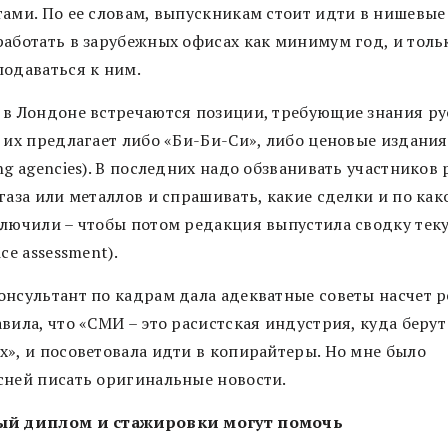
тами. По ее словам, выпускникам стоит идти в нишевы
работать в зарубежных офисах как минимум год, и толь
подаваться к ним.
 в Лондоне встречаются позиции, требующие знания ру
 их предлагает либо «Би-Би-Си», либо ценовые издания 
ng agencies). В последних надо обзванивать участников
газа или металлов и спрашивать, какие сделки и по как
ключили – чтобы потом редакция выпустила сводку тек
ice assessment).
онсультант по кадрам дала адекватные советы насчет р
вила, что «СМИ – это расистская индустрия, куда берут
х», и посоветовала идти в копирайтеры. Но мне было
сней писать оригинальные новости.
ый диплом и стажировки могут помочь