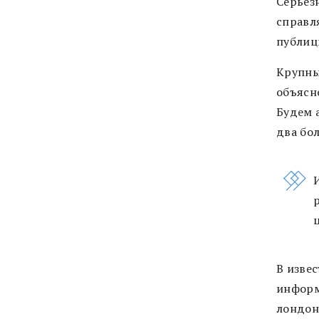
Серьез
справл
публици
Крупны
объясн
Будем 
два бол
В изве
информ
лондон