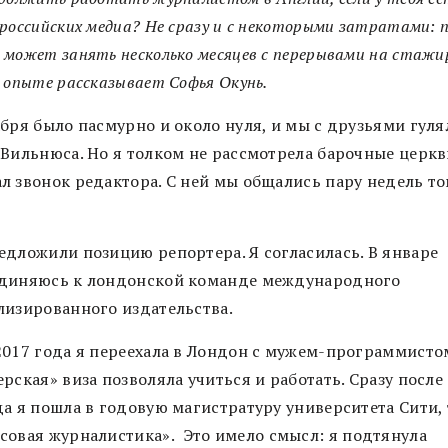
российских медиа? Не сразу и с некоторыми затратами: 
может занять несколько месяцев с перерывами на стажи
 опыте рассказывает Софья Окунь.
абря было пасмурно и около нуля, и мы с друзьями гуля
 Вильнюса. Но я толком не рассмотрела барочные церкв
л звонок редактора. С ней мы общались пару недель т
едложили позицию репортера. Я согласилась. В январе
диняюсь к лондонской команде международного
лизированного издательства.
2017 года я переехала в Лондон с мужем-программисто
рская» виза позволяла учиться и работать. Сразу после
да я пошла в годовую магистратуру университета Сити, 
совая журналистика».
Это имело смысл: я подтянула