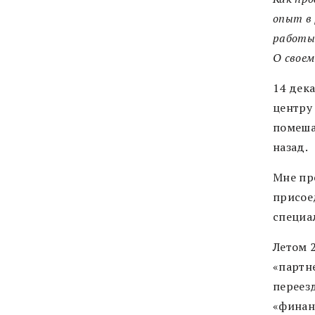
опыт в 
работы 
О своем
14 дек
центру
помеша
назад.
Мне пр
присое
специа
Летом 
«партне
переез
«финан