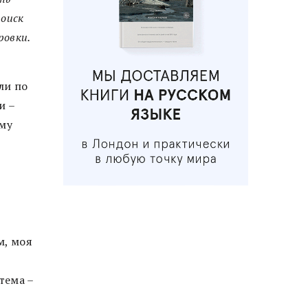
поиск
ровки.
ли по
и –
ому
м, моя
тема –