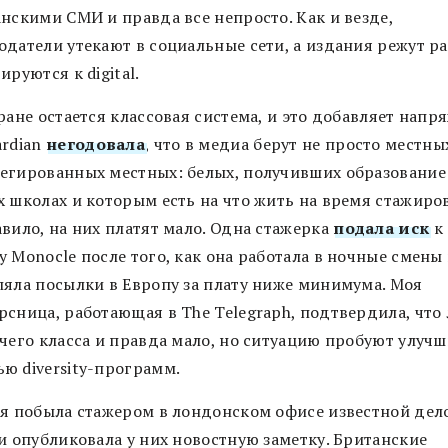
нскими СМИ и правда все непросто. Как и везде,
одатели утекают в социальные сети, а издания режут р
ируются к digital.
ране остается классовая система, и это добавляет напр
ardian
негодовала
, что в медиа берут не просто местны
егированных местных: белых, получивших образование
х школах и которым есть на что жить на время стажиров
вило, на них платят мало. Одна стажерка
подала иск
к
 Monocle после того, как она работала в ночные смены
ляла посылки в Европу за плату ниже минимума. Моя
рсница, работающая в The Telegraph, подтвердила, что
чего класса и правда мало, но ситуацию пробуют улучш
ю diversity-программ.
 я побыла стажером в лондонском офисе известной дел
и опубликовала у них новостную заметку. Британские