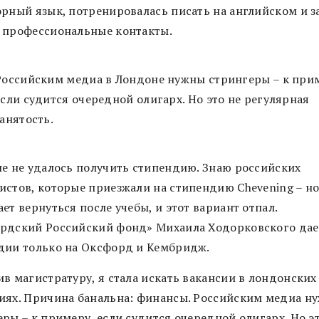
орный язык, потренировалась писать на английском и з
 профессиональные контакты.
Российским медиа в Лондоне нужны стрингеры – к при
если судится очередной олигарх. Но это не регулярная
занятость.
не не удалось получить стипендию. Знаю российских
истов, которые приезжали на стипендию Chevening – но
ет вернуться после учебы, и этот вариант отпал.
рдский Российский фонд» Михаила Ходорковского дае
дии только на Оксфорд и Кембридж.
в магистратуру, я стала искать вакансии в лондонских
иях. Причина банальна: финансы. Российским медиа н
ры – к примеру, если судится очередной олигарх. Но э