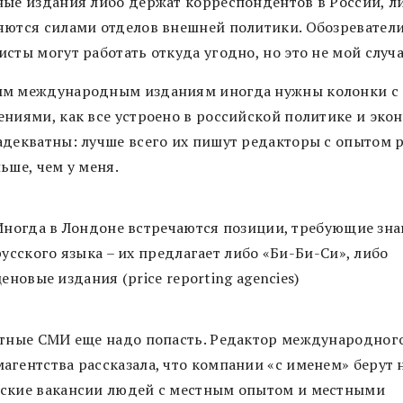
ные издания либо держат корреспондентов в России, л
яются силами отделов внешней политики. Обозревател
сты могут работать откуда угодно, но это не мой случа
м международным изданиям иногда нужны колонки с
ениями, как все устроено в российской политике и эко
адекватны: лучше всего их пишут редакторы с опытом р
ьше, чем у меня.
Иногда в Лондоне встречаются позиции, требующие зн
русского языка – их предлагает либо «Би-Би-Си», либо
ценовые издания (price reporting agencies)
стные СМИ еще надо попасть. Редактор международног
агентства рассказала, что компании «с именем» берут 
ские вакансии людей с местным опытом и местными