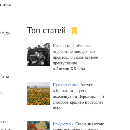
авела
Топ статей
меру,
Интересно /
«Великое
ограбление поезда»: как
произошло самое дерзкое
преступление
в Англии XX века
 она
Путешествия /
Август
в Британии: вереск,
т
подсолнухи и Персеиды — 5
способов красиво проводить
лето
ужны
Искусство /
Сезон диалогов:
то не
главные мировые выставки