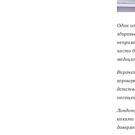
Один из
здоровь
неприят
часто б
медици
Впрочем
хорошую
детств
посещен
Лондон
какими
доверят