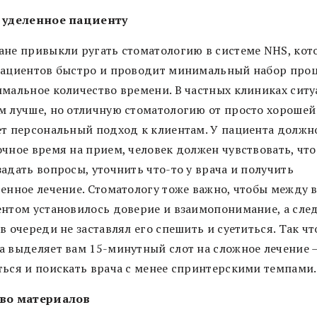
 уделенное пациенту
ане привыкли ругать стоматологию в системе NHS, кот
пациентов быстро и проводит минимальный набор про
имальное количество времени. В частных клиниках ситу
м лучше, но отличную стоматологию от просто хорошей
ет персональный подход к клиентам. У пациента должн
очное время на прием, человек должен чувствовать, что
адать вопросы, уточнить что-то у врача и получить
венное лечение. Стоматологу тоже важно, чтобы между 
ентом установилось доверие и взаимопонимание, а сл
в очереди не заставлял его спешить и суетиться. Так чт
а выделяет вам 15-минутный слот на сложное лечение –
ться и поискать врача с менее спринтерскими темпами.
во материалов