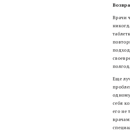
Возвр
Врачи 
никогд
таблетк
повтор
подход 
своевр
полгод
Еще лу
пробле
одному 
себя к
его не 
врачам
специа