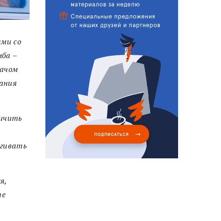
ами со
мба –
рачом
нания
личить
ягивать
я,
те