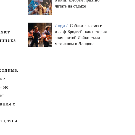
8 книг, которые приятно
читать на отдыхе
Люди /
Собаки в космосе
ляют
и офф-Бродвей: как история
знаменитой Лайки стала
клиника
мюзиклом в Лондоне
ходные.
жет
– не
ля
ация с
а, то и