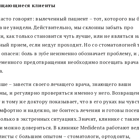
ащающиеся клиенты
часто говорят: вылеченный пациент – тот, которого вы 
а не увидели. Действительно, мы склонны забыть про
и, как только становится чуть лучше, или не являться н
ный прием, если недуг проходит. Но со стоматологией 
опасен: боль в зубе неизменно обозначает проблему, и 
еменного предотвращения необходимо посещать врача 
а.
чше – завести своего лечащего врача, знающего ваши
мы, и регулярно проверяться именно у него. Возвращен
и тому же доктору показывает, что в его руках вы чувс
омфортно и надежно, не боитесь лечения и готовы посе
только в экстренных ситуациях. Значит, клинике с таки
и можно довериться. В клинике Medidenta работают ве
листы с большим опытом – стоматологи, ортодонты,