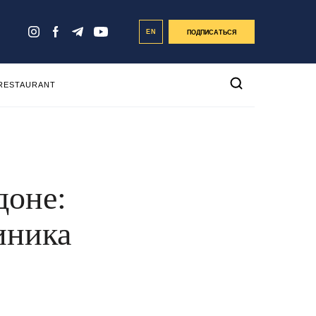
EN
ПОДПИСАТЬСЯ
 RESTAURANT
доне:
иника