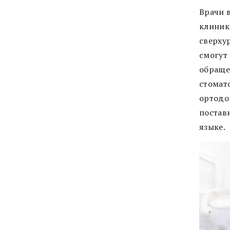
Врачи 
клиника
сверхур
смогут
обраще
стомат
ортодон
постав
языке.