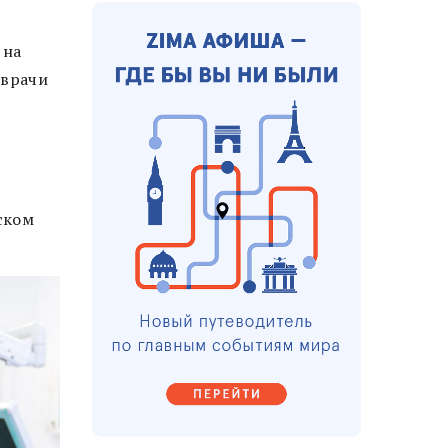
 на
 врачи
ском