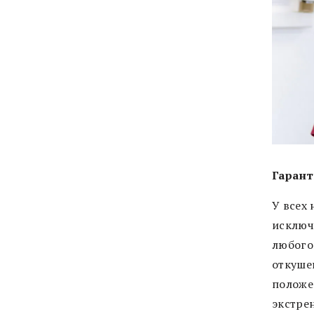
Гарант
У всех 
исключ
любого
откушен
положе
экстре