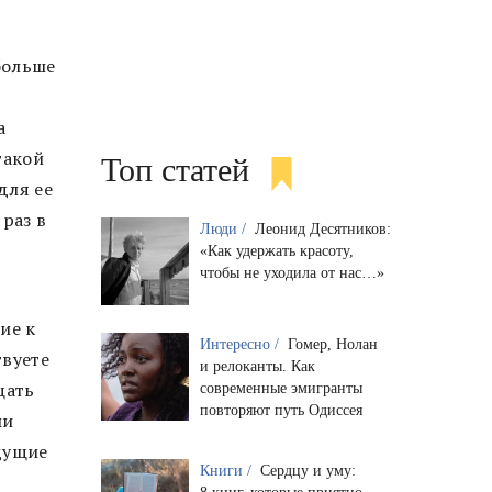
больше
а
такой
Топ статей
для ее
раз в
Люди /
Леонид Десятников:
«Как удержать красоту,
чтобы не уходила от нас…»
ие к
Интересно /
Гомер, Нолан
твуете
и релоканты. Как
щать
современные эмигранты
повторяют путь Одиссея
ми
дущие
Книги /
Сердцу и уму: