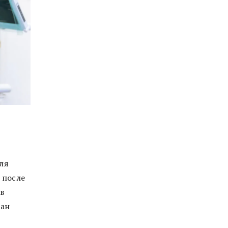
ля
 после
 в
зан