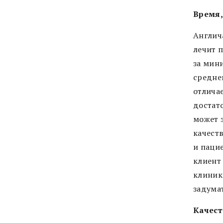
Время,
Англич
лечит 
за мин
средне
отлича
достат
может з
качест
и паци
клиент 
клиник
задума
Качест