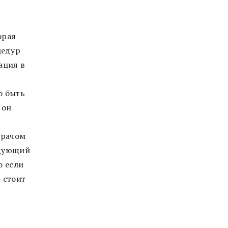
орая
цедур
ация в
о быть
 он
врачом
едующий
о если
 стоит