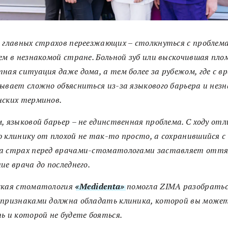
 главных страхов переезжающих – столкнуться с проблем
ем в незнакомой стране. Больной зуб или выскочившая пло
ная ситуация даже дома, а тем более за рубежом, где с в
ывает сложно объясниться из-за языкового барьера и нез
нских терминов.
, языковой барьер – не единственная проблема. С ходу от
 клинику от плохой не так-то просто, а сохранившийся с
а страх перед врачами-стоматологами заставляет отт
ие врача до последнего.
ская стоматология
«Medidenta»
помогла ZIMA разобратьс
 признаками должна обладать клиника, которой вы може
ь и которой не будете бояться.