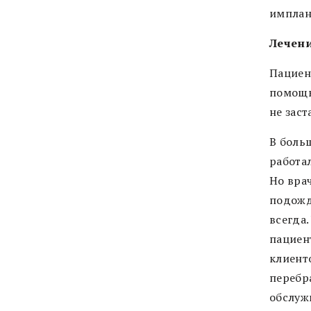
имплан
Лечени
Пациен
помощь
не заст
В боль
работа
Но вра
подожд
всегда
пациен
клиент
перебра
обслужи